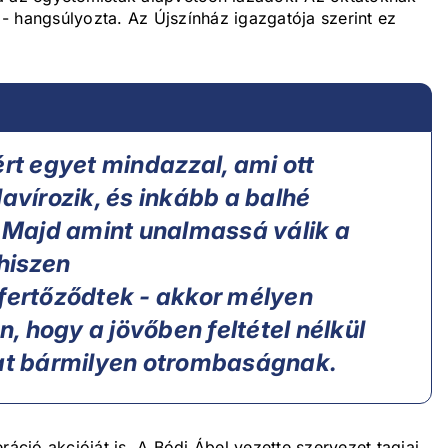
n - hangsúlyozta. Az Újszínház igazgatója szerint ez
ért egyet mindazzal, ami ott
lavírozik, és inkább a balhé
. Majd amint unalmassá válik a
 hiszen
ertőződtek - akkor mélyen
 hogy a jövőben feltétel nélkül
t bármilyen otrombaságnak.
ráció akcióját is. A Bódi Ábel vezette szervezet tagjai