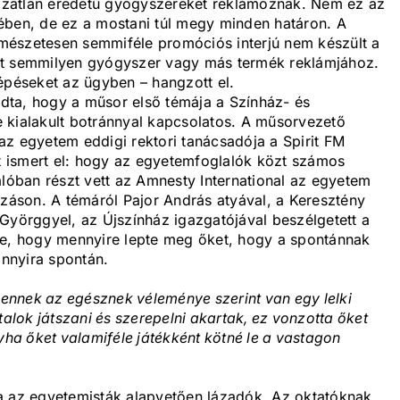
ztázatlan eredetű gyógyszereket reklámoznak. Nem ez az
etében, de ez a mostani túl megy minden határon. A
mészetesen semmiféle promóciós interjú nem készült a
ét semmilyen gyógyszer vagy más termék reklámjához.
épéseket az ügyben – hangzott el.
dta, hogy a műsor első témája a Színház- és
 kialakult botránnyal kapcsolatos. A műsorvezető
az egyetem eddigi rektori tanácsadója a Spirit FM
 ismert el: hogy az egyetemfoglalók közt számos
alóban részt vett az Amnesty International az egyetem
ozáson. A témáról Pajor András atyával, a Keresztény
Györggyel, az Újszínház igazgatójával beszélgetett a
te, hogy mennyire lepte meg őket, hogy a spontánnak
annyira spontán.
nnek az egésznek véleménye szerint van egy lelki
talok játszani és szerepelni akartak, ez vonzotta őket
a őket valamiféle játékként kötné le a vastagon
a az egyetemisták alapvetően lázadók. Az oktatóknak