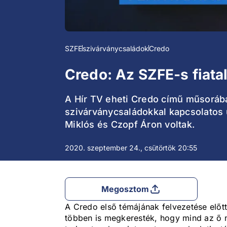
SZFE
szivárványcsaládok
Credo
Credo: Az SZFE-s fiatal
A Hír TV eheti Credo című műsorába
szivárványcsaládokkal kapcsolatos 
Miklós és Czopf Áron voltak.
2020. szeptember 24., csütörtök 20:55
Megosztom
A Credo első témájának felvezetése előt
többen is megkeresték, hogy mind az ő 