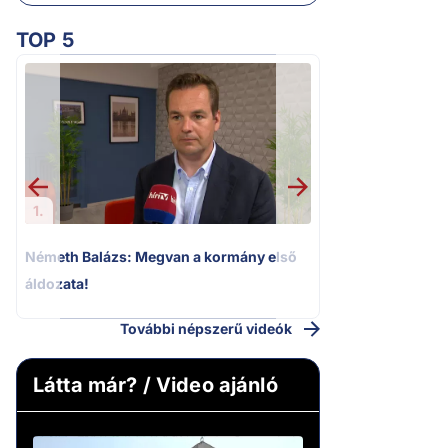
TOP 5
2.
Kioktató hangne
Magyar Péter a vá
riportere felé
1.
Németh Balázs: Megvan a kormány első
áldozata!
További népszerű videók
Látta már? / Video ajánló