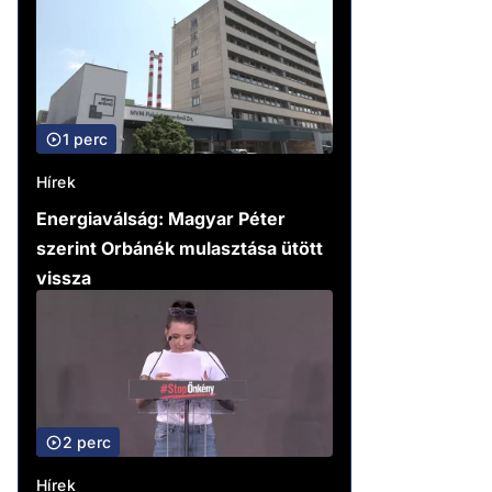
1 perc
Hírek
Energiaválság: Magyar Péter
szerint Orbánék mulasztása ütött
vissza
2 perc
Hírek