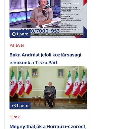
1 perc
Paláver
Baka Andrást jelöli köztársasági
elnöknek a Tisza Párt
1 perc
Hírek
Megnyithatják a Hormuzi-szorost,