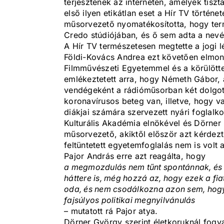
terjesztenek az interneten, amelyek tis
első ilyen etikátlan eset a Hír TV történ
műsorvezető nyomatékosította, hogy ter
Credo stúdiójában, és ő sem adta a nev
A Hír TV természetesen megtette a jogi l
Földi-Kovács Andrea ezt követően elmon
Filmművészeti Egyetemmel és a körülötte
emlékeztetett arra, hogy Németh Gábor, 
vendégeként a rádióműsorban két dolgot
koronavírusos beteg van, illetve, hogy v
diákjai számára szervezett nyári foglalk
Kulturális Akadémia elnökével és Dörner 
műsorvezető, akiktől először azt kérdez
feltüntetett egyetemfoglalás nem is volt 
Pajor András erre azt reagálta, hogy
a megmozdulás nem tűnt spontánnak, és e
háttere is, még hozzá az, hogy ezek a fia
oda, és nem csodálkozna azon sem, hogyh
fajsúlyos politikai megnyilvánulás
– mutatott rá Pajor atya.
Dörner György szerint életkoruknál fogv