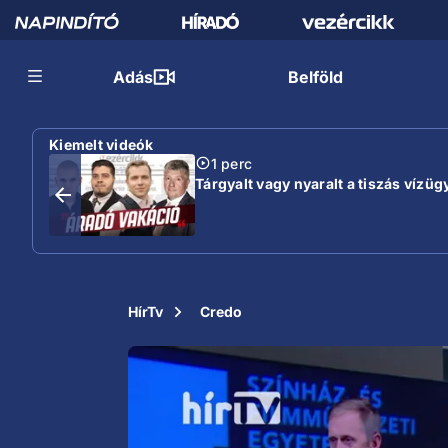
Adás
Belföld
Kiemelt videók
1 perc
Tárgyalt vagy nyaralt a tiszás vízügy
HírTv
Credo