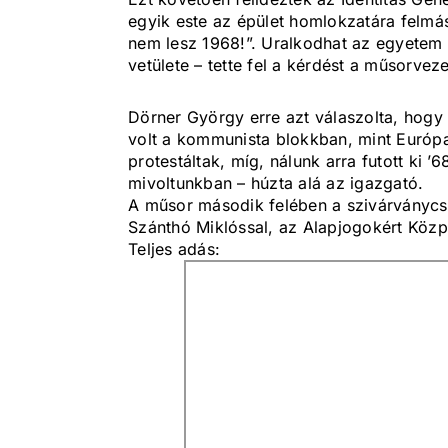
egyik este az épület homlokzatára felmás
nem lesz 1968!”. Uralkodhat az egyetem 
vetülete – tette fel a kérdést a műsorveze
Dörner György erre azt válaszolta, hogy
volt a kommunista blokkban, mint Európa
protestáltak, míg, nálunk arra futott ki
mivoltunkban – húzta alá az igazgató.
A műsor második felében a szivárványcsa
Szánthó Miklóssal, az Alapjogokért Közp
Teljes adás: