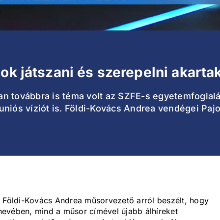
ok játszani és szerepelni akarta
n továbbra is téma volt az SZFE-s egyetemfoglalás
uniós víziót is. Földi-Kovács Andrea vendégei Paj
t Földi-Kovács Andrea műsorvezető arról beszélt, hogy
nevében, mind a műsor címével újabb álhíreket