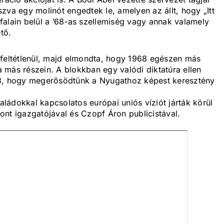
zva egy molinót engedtek le, amelyen az állt, hogy „Itt
falain belül a ’68-as szellemiség vagy annak valamely
tő.
 feltétlenül, majd elmondta, hogy 1968 egészen más
 más részein. A blokkban egy valódi diktatúra ellen
 ’68, hogy megerősödtünk a Nyugathoz képest keresztény
ládokkal kapcsolatos európai uniós víziót járták körül
ont igazgatójával és Czopf Áron publicistával.