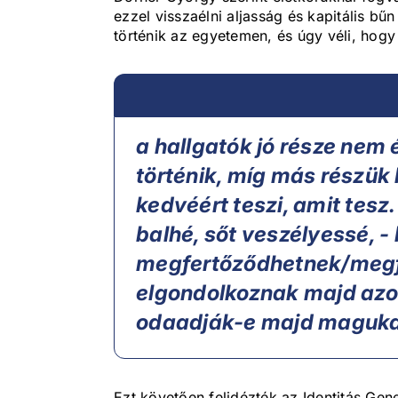
ezzel visszaélni aljasság és kapitális bű
történik az egyetemen, és úgy véli, hogy
a hallgatók jó része nem 
történik, míg más részük 
kedvéért teszi, amit tesz
balhé, sőt veszélyessé, -
megfertőződhetnek/megf
elgondolkoznak majd azon,
odaadják-e majd maguka
Ezt követően felidézték az Identitás Gene