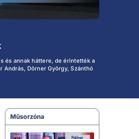
k
 és annak háttere, de érintették a
or András, Dörner György, Szánthó
Műsorzóna