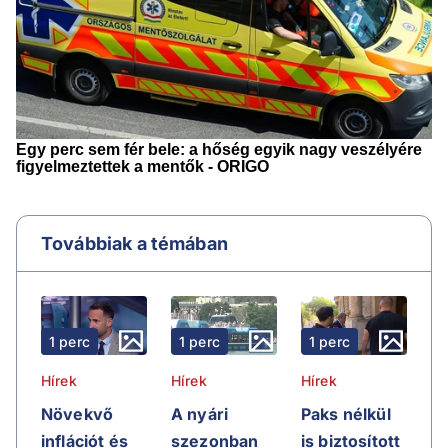
Továbbiak a témában
1 perc
1 perc
1 perc
Hírek
Hírek
Hírek
Növekvő
A nyári
Paks nélkül
inflációt és
szezonban
is biztosított