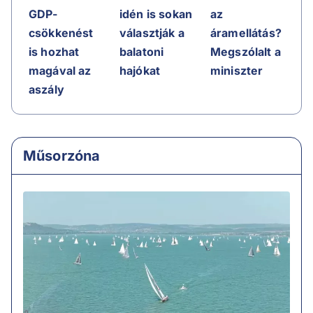
GDP-
idén is sokan
az
csökkenést
választják a
áramellátás?
is hozhat
balatoni
Megszólalt a
magával az
hajókat
miniszter
aszály
Műsorzóna