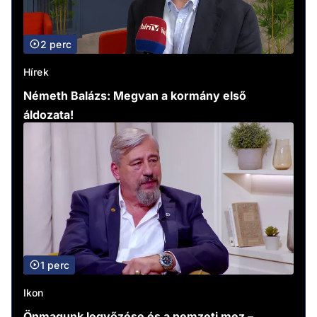
2 perc
Hírek
Németh Balázs: Megvan a kormány első
áldozata!
1 perc
Ikon
Önmagunk legyőzése és a nemzeti mez –