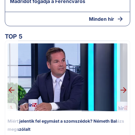
Madridot fogadja a Ferencváros
Minden hír
TOP 5
M
k
1.
Miért jelentik fel egymást a szomszédok? Németh Balázs
megszólalt