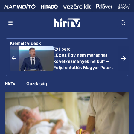
Kiemelt videók
1 perc
„Ez az ügy nem maradhat
következmények nélkül” –
Feljelentették Magyar Pétert
HírTv
Gazdaság