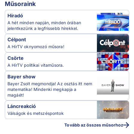
Műsoraink
Híradó
A hét minden napján, minden órában
jelentkezünk a legfrissebb hírekkel.
Célpont
A HírTV oknyomozó műsora!
Csörte
A HírTV politikai vitaműsora.
Bayer show
Bayer Zsolt megmondja! Az osztás itt nem
matematika! Mindenki megkapja a
magáét!
Láncreakció
Válságok és metszéspontok
Tovább az összes műsorhoz