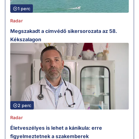
1 perc
Radar
Megszakadt a címvédő sikersorozata az 58.
Kékszalagon
2 perc
Radar
Életveszélyes is lehet a kánikula: erre
figyelmeztetnek a szakemberek