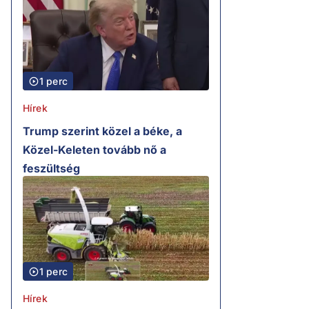
1 perc
Hírek
Trump szerint közel a béke, a
Közel-Keleten tovább nő a
feszültség
1 perc
Hírek