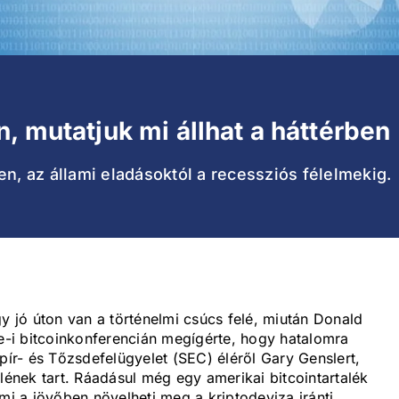
, mutatjuk mi állhat a háttérben
en, az állami eladásoktól a recessziós félelmekig.
gy jó úton van a történelmi csúcs felé, miután Donald
le-i bitcoinkonferencián megígérte, hogy hatalomra
pír- és Tőzsdefelügyelet (SEC) éléről Gary Genslert,
lének tart. Ráadásul még egy amerikai bitcointartalék
mi a jövőben növelheti meg a kriptodeviza iránti