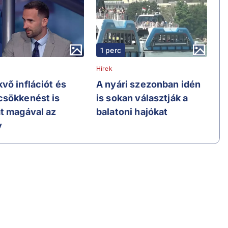
1 perc
Hírek
vő inflációt és
A nyári szezonban idén
sökkenést is
is sokan választják a
t magával az
balatoni hajókat
y