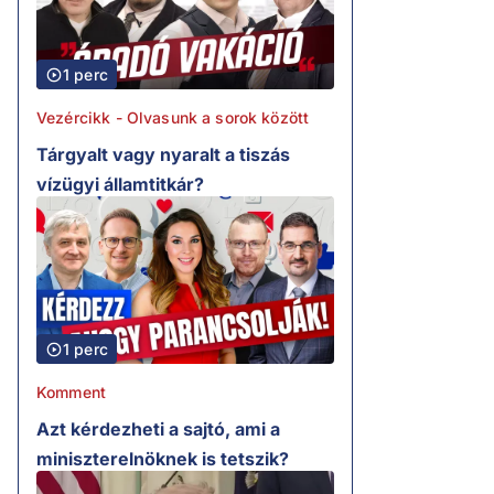
1 perc
Vezércikk - Olvasunk a sorok között
Tárgyalt vagy nyaralt a tiszás
vízügyi államtitkár?
1 perc
Komment
Azt kérdezheti a sajtó, ami a
miniszterelnöknek is tetszik?