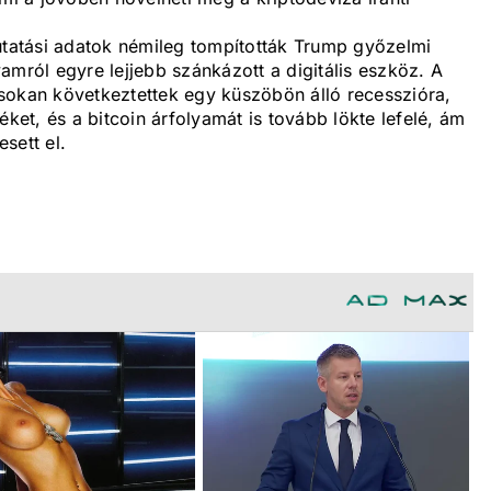
atási adatok némileg tompították Trump győzelmi
lyamról egyre lejjebb szánkázott a digitális eszköz. A
sokan következtettek egy küszöbön álló recesszióra,
éket, és a bitcoin árfolyamát is tovább lökte lefelé, ám
sett el.