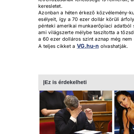
keresletet.
Azonban a héten érkező közvélemény-kut
esélyeit, így a 70 ezer dollár körüli árfo
pénteki amerikai munkaerőpiaci adatból 
ami világszerte mélybe taszította a tőzsd
a 60 ezer dolláros szint aznap még nem e
VG.hu-n
A teljes cikket a
olvashatják.