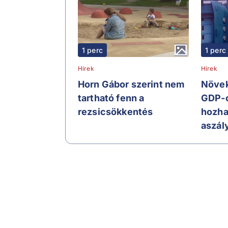
1 perc
1 perc
Hírek
Hírek
Horn Gábor szerint nem
Növek
tartható fenn a
GDP-c
rezsicsökkentés
hozha
aszál