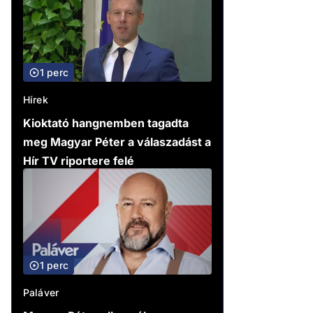
1 perc
Hírek
Kioktató hangnemben tagadta
meg Magyar Péter a válaszadást a
Hír TV riportere felé
1 perc
Paláver