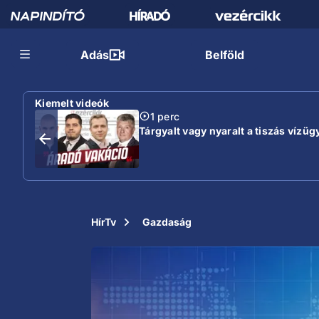
Adás
Belföld
Kiemelt videók
1 perc
Tárgyalt vagy nyaralt a tiszás vízügy
HírTv
Gazdaság