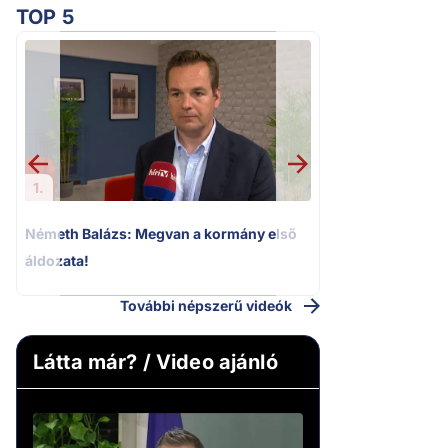
TOP 5
2.
„Ez az ügy nem 
következmények né
Magyar Pétert
1.
Németh Balázs: Megvan a kormány első
áldozata!
További népszerű videók
Látta már? / Video ajánló