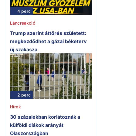
4 perc
Láncreakció
Trump szerint áttörés született:
megkezdődhet a gázai béketerv
új szakasza
2 perc
Hírek
30 százalékban korlátoznák a
külföldi diákok arányát
Olaszországban