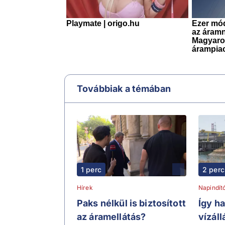
Továbbiak a témában
1 perc
2 perc
Hírek
Napindít
Paks nélkül is biztosított
Így h
az áramellátás?
vízál