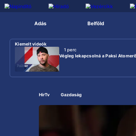
Adás
Belföld
Kiemelt videók
1 perc
Végleg lekapcsolná a Paksi Atomer
HírTv
Gazdaság