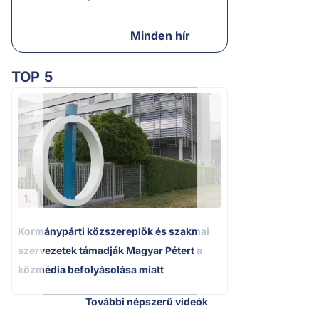
Minden hír
TOP 5
2.
Kétségbeesett ca
Polgár Judit és 
volt főbíró a me
1.
Kormánypárti közszereplők és szakmai
szervezetek támadják Magyar Pétert a
közmédia befolyásolása miatt
További népszerű videók