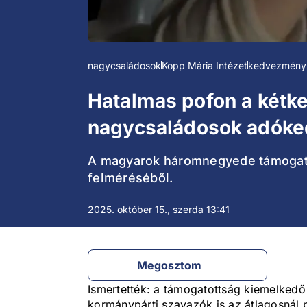
nagycsaládosok
Kopp Mária Intézet
kedvezmény
Hatalmas pofon a kétk
nagycsaládosok adóke
A magyarok háromnegyede támogatja
felméréséből.
2025. október 15., szerda 13:41
Megosztom
Ismertették: a támogatottság kiemelked
kormánypárti szavazók is az átlagosnál p