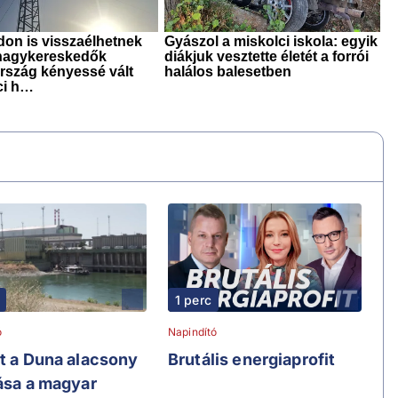
1 perc
ó
Napindító
at a Duna alacsony
Brutális energiaprofit
lása a magyar