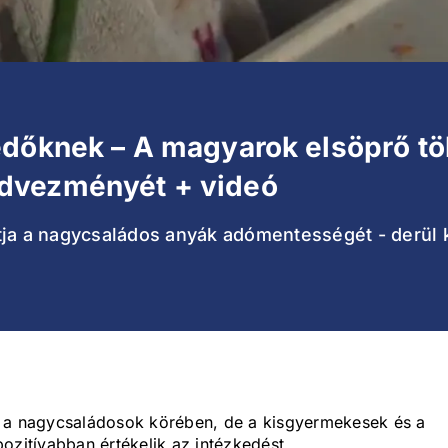
edőknek – A magyarok elsöprő t
dvezményét + videó
 a nagycsaládos anyák adómentességét - derül ki
ő a nagycsaládosok körében, de a kisgyermekesek és a
ozitívabban értékelik az intézkedést.