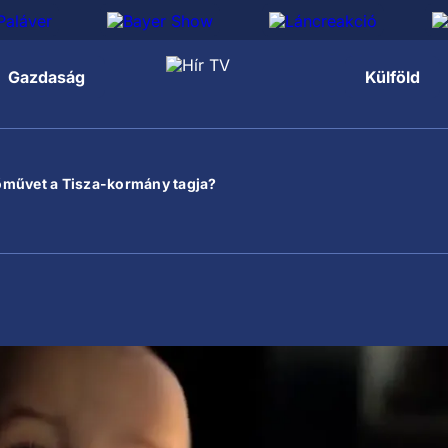
Gazdaság
Külföld
őművet a Tisza-kormány tagja?