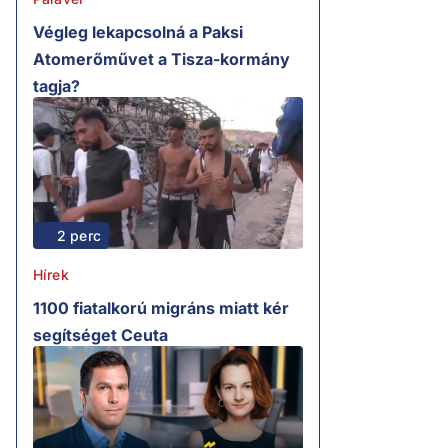
Végleg lekapcsolná a Paksi
Atomerőművet a Tisza-kormány
tagja?
2 perc
Hírek
1100 fiatalkorú migráns miatt kér
segítséget Ceuta