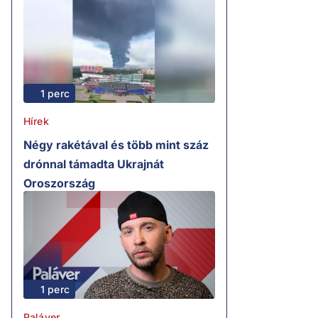
1 perc
Hírek
Négy rakétával és több mint száz
drónnal támadta Ukrajnát
Oroszország
1 perc
Paláver