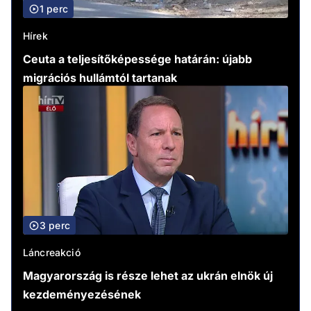
1 perc
Hírek
Ceuta a teljesítőképessége határán: újabb
migrációs hullámtól tartanak
3 perc
Láncreakció
Magyarország is része lehet az ukrán elnök új
kezdeményezésének