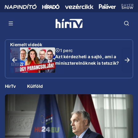
Kiemelt videók
1 perc
Azt kérdezheti a sajtó, ami a
miniszterelnöknek is tetszik?
HírTv
Külföld