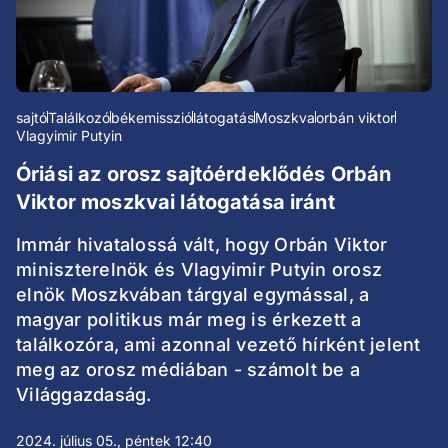
sajtó
Találkozó
békemisszió
látogatás
Moszkva
orbán viktor
Vlagyimir Putyin
Óriási az orosz sajtóérdeklődés Orbán
Viktor moszkvai látogatása iránt
Immár hivatalossá vált, hogy Orbán Viktor
miniszterelnök és Vlagyimir Putyin orosz
elnök Moszkvában tárgyal egymással, a
magyar politikus már meg is érkezett a
találkozóra, ami azonnal vezető hírként jelent
meg az orosz médiában - számolt be a
Világgazdaság.
2024. július 05., péntek 12:40