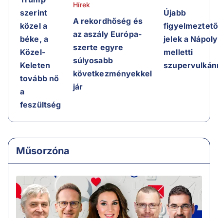
Hírek
Újabb
szerint
A rekordhőség és
figyelmeztet
közel a
az aszály Európa-
jelek a Nápoly
béke, a
szerte egyre
melletti
Közel-
súlyosabb
szupervulkán
Keleten
következményekkel
tovább nő
jár
a
feszültség
Műsorzóna