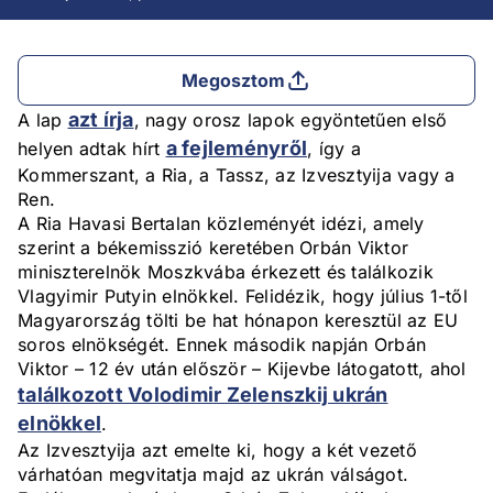
Megosztom
azt írja
A lap
, nagy orosz lapok egyöntetűen első
a fejleményről
helyen adtak hírt
, így a
Kommerszant, a Ria, a Tassz, az Izvesztyija vagy a
Ren.
A Ria Havasi Bertalan közleményét idézi, amely
szerint a békemisszió keretében Orbán Viktor
miniszterelnök Moszkvába érkezett és találkozik
Vlagyimir Putyin elnökkel. Felidézik, hogy július 1-től
Magyarország tölti be hat hónapon keresztül az EU
soros elnökségét. Ennek második napján Orbán
Viktor – 12 év után először – Kijevbe látogatott, ahol
találkozott Volodimir Zelenszkij ukrán
elnökkel
.
Az Izvesztyija azt emelte ki, hogy a két vezető
várhatóan megvitatja majd az ukrán válságot.