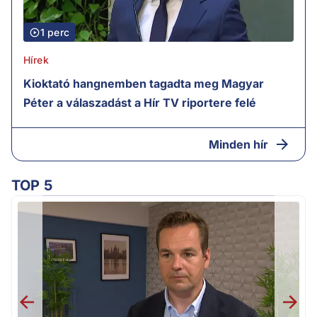
1 perc
Hírek
Kioktató hangnemben tagadta meg Magyar
Péter a válaszadást a Hír TV riportere felé
Minden hír
TOP 5
F