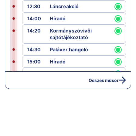
12:30
Láncreakció
14:00
Híradó
14:20
Kormányszóvivői
sajtótájékoztató
14:30
Paláver hangoló
15:00
Híradó
15:30
Paláver
Összes műsor
17:00
Hírek
19:00
Hírek
19:05
Komment
20:00
Híradó
21:05
Vezércikk