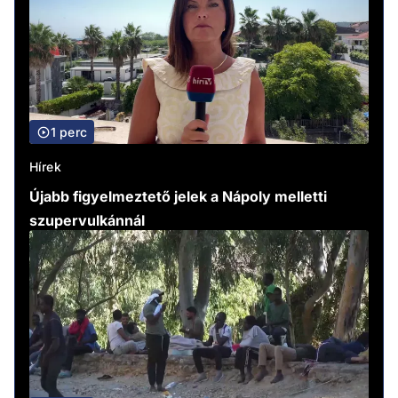
1 perc
Hírek
Újabb figyelmeztető jelek a Nápoly melletti
szupervulkánnál