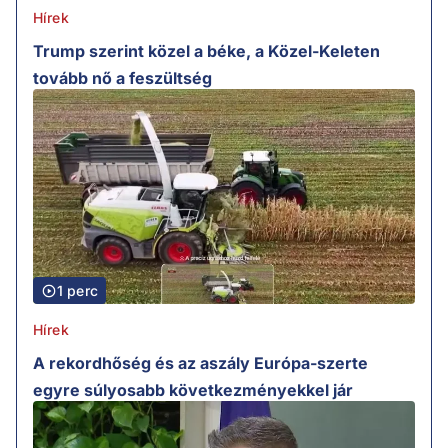
Hírek
Trump szerint közel a béke, a Közel-Keleten
tovább nő a feszültség
1 perc
Hírek
A rekordhőség és az aszály Európa-szerte
egyre súlyosabb következményekkel jár