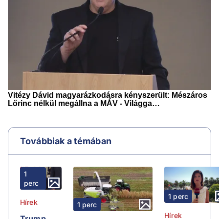
Továbbiak a témában
1
perc
1 perc
Hírek
1 perc
Hírek
Trump