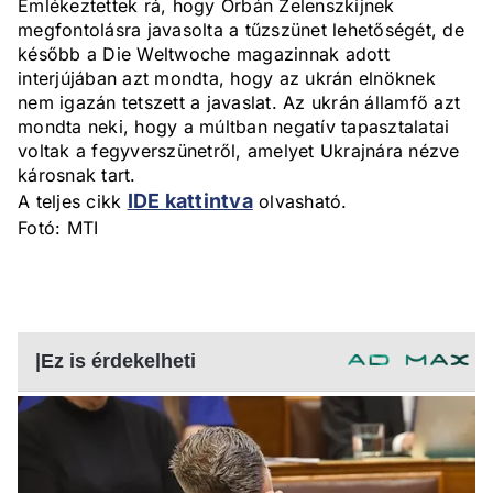
Emlékeztettek rá, hogy Orbán Zelenszkijnek
megfontolásra javasolta a tűzszünet lehetőségét, de
később a Die Weltwoche magazinnak adott
interjújában azt mondta, hogy az ukrán elnöknek
nem igazán tetszett a javaslat. Az ukrán államfő azt
mondta neki, hogy a múltban negatív tapasztalatai
voltak a fegyverszünetről, amelyet Ukrajnára nézve
károsnak tart.
IDE kattintva
A teljes cikk
olvasható.
Fotó: MTI