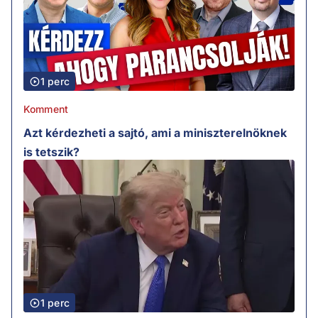
1 perc
Komment
Azt kérdezheti a sajtó, ami a miniszterelnöknek
is tetszik?
1 perc