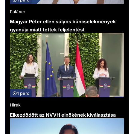
Paláver
Magyar Péter ellen súlyos bűncselekmények
gyanúja miatt tettek feljelentést
1 perc
Hírek
Elkezdődött az NVVH elnökének kiválasztása