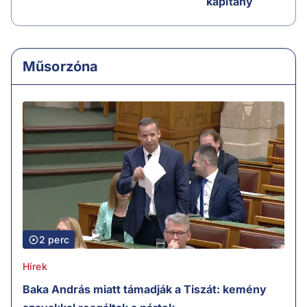
kapitány
Műsorzóna
2 perc
Hírek
Baka András miatt támadják a Tiszát: kemény