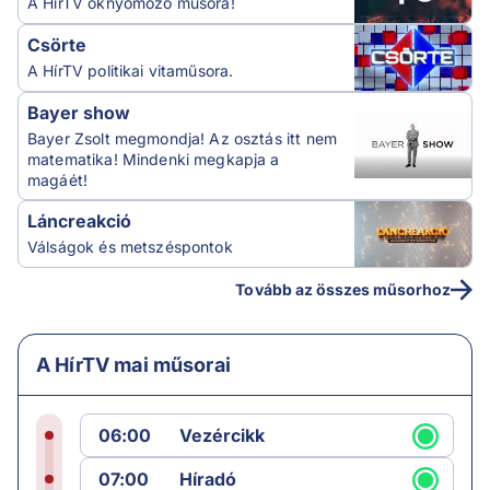
A HírTV oknyomozó műsora!
Csörte
A HírTV politikai vitaműsora.
Bayer show
Bayer Zsolt megmondja! Az osztás itt nem
matematika! Mindenki megkapja a
magáét!
Láncreakció
Válságok és metszéspontok
Tovább az összes műsorhoz
A HírTV mai műsorai
06:00
Vezércikk
07:00
Híradó