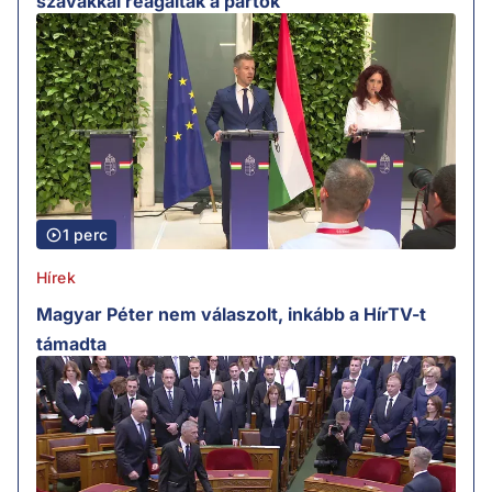
szavakkal reagáltak a pártok
1 perc
Hírek
Magyar Péter nem válaszolt, inkább a HírTV-t
támadta