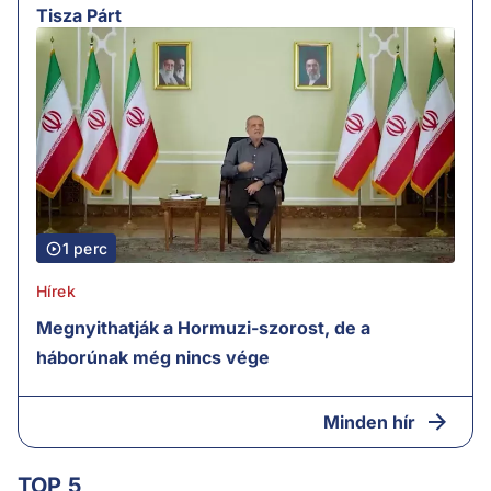
Tisza Párt
1 perc
Hírek
Megnyithatják a Hormuzi-szorost, de a
háborúnak még nincs vége
Minden hír
TOP 5