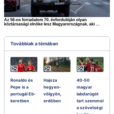
Továbbiak a témában
Ronaldo és
Hajsza
40-50
Pepe is a
hegyen-
magyar
portugál Eb-
völgyön,
labdarúgót
keretben
erdőben
tart szemmel
a szövetségi