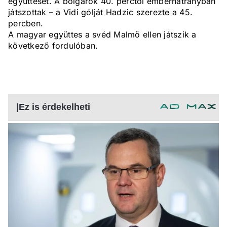
együttesét. A bolgárok 40. perctől emberhátrányban
játszottak – a Vidi gólját Hadzic szerezte a 45.
percben.
A magyar együttes a svéd Malmö ellen játszik a
következő fordulóban.