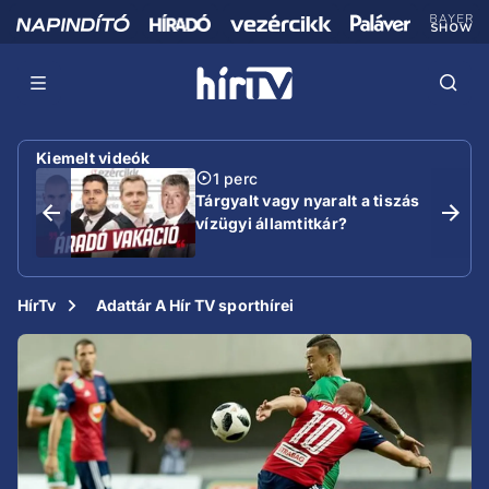
Kiemelt videók
1 perc
Tárgyalt vagy nyaralt a tiszás
vízügyi államtitkár?
HírTv
Adattár A Hír TV sporthírei