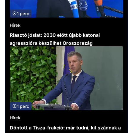
1 perc
Hírek
Riasztó jóslat: 2030 előtt újabb katonai
agresszióra készülhet Oroszország
1 perc
Hírek
Döntött a Tisza-frakció: már tudni, kit szánnak a