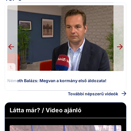
1.
Németh Balázs: Megvan a kormány első áldozata!
H
További népszerű videók
Látta már? / Video ajánló