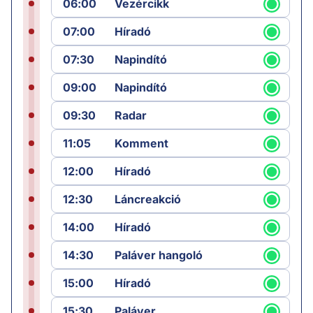
06:00
Vezércikk
07:00
Híradó
07:30
Napindító
09:00
Napindító
09:30
Radar
11:05
Komment
12:00
Híradó
12:30
Láncreakció
14:00
Híradó
14:30
Paláver hangoló
15:00
Híradó
15:30
Paláver