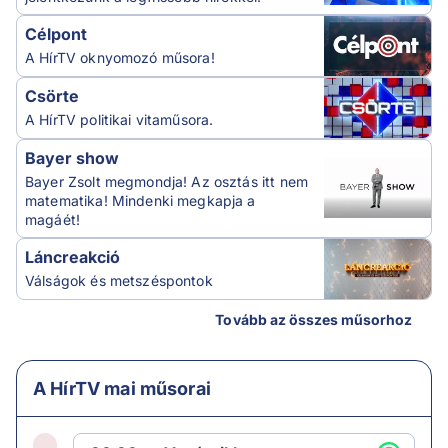
Célpont
A HírTV oknyomozó műsora!
Csörte
A HírTV politikai vitaműsora.
Bayer show
Bayer Zsolt megmondja! Az osztás itt nem
matematika! Mindenki megkapja a
magáét!
Láncreakció
Válságok és metszéspontok
Tovább az összes műsorhoz
A HírTV mai műsorai