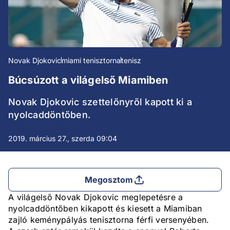
Novak Djokovic
miami tenisztorna
tenisz
Búcsúzott a világelső Miamiben
Novak Djokovic szettelőnyről kapott ki a
nyolcaddöntőben.
2019. március 27., szerda 09:04
Megosztom
A világelső Novak Djokovic meglepetésre a
nyolcaddöntőben kikapott és kiesett a Miamiban
zajló keménypályás tenisztorna férfi versenyében.