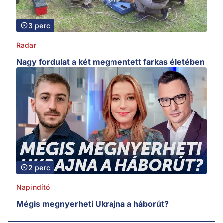
3 perc
Radar
Nagy fordulat a két megmentett farkas életében
2 perc
Napindító
Mégis megnyerheti Ukrajna a háborút?