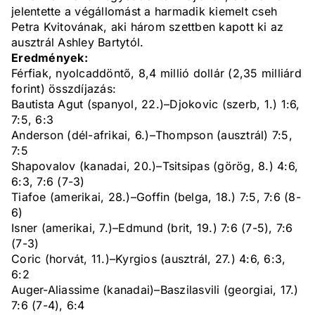
jelentette a végállomást a harmadik kiemelt cseh
Petra Kvitovának, aki három szettben kapott ki az
ausztrál Ashley Bartytól.
Eredmények:
Férfiak, nyolcaddöntő, 8,4 millió dollár (2,35 milliárd
forint) összdíjazás:
Bautista Agut (spanyol, 22.)–Djokovic (szerb, 1.) 1:6,
7:5, 6:3
Anderson (dél-afrikai, 6.)–Thompson (ausztrál) 7:5,
7:5
Shapovalov (kanadai, 20.)–Tsitsipas (görög, 8.) 4:6,
6:3, 7:6 (7-3)
Tiafoe (amerikai, 28.)–Goffin (belga, 18.) 7:5, 7:6 (8-
6)
Isner (amerikai, 7.)–Edmund (brit, 19.) 7:6 (7-5), 7:6
(7-3)
Coric (horvát, 11.)–Kyrgios (ausztrál, 27.) 4:6, 6:3,
6:2
Auger-Aliassime (kanadai)–Baszilasvili (georgiai, 17.)
7:6 (7-4), 6:4