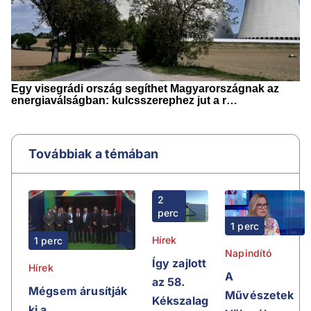
Továbbiak a témában
2
perc
1 perc
Hírek
1 perc
Napindító
Így zajlott
Hírek
A
az 58.
Mégsem árusítják
Művészetek
Kékszalag
ki a