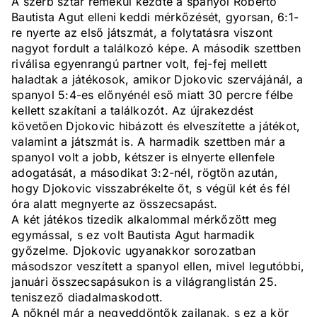
A szerb sztár remekül kezdte a spanyol Roberto
Bautista Agut elleni keddi mérkőzését, gyorsan, 6:1-
re nyerte az első játszmát, a folytatásra viszont
nagyot fordult a találkozó képe. A második szettben
riválisa egyenrangú partner volt, fej-fej mellett
haladtak a játékosok, amikor Djokovic szervájánál, a
spanyol 5:4-es előnyénél eső miatt 30 percre félbe
kellett szakítani a találkozót. Az újrakezdést
követően Djokovic hibázott és elveszítette a játékot,
valamint a játszmát is. A harmadik szettben már a
spanyol volt a jobb, kétszer is elnyerte ellenfele
adogatását, a másodikat 3:2-nél, rögtön azután,
hogy Djokovic visszabrékelte őt, s végül két és fél
óra alatt megnyerte az összecsapást.
A két játékos tizedik alkalommal mérkőzött meg
egymással, s ez volt Bautista Agut harmadik
győzelme. Djokovic ugyanakkor sorozatban
másodszor veszített a spanyol ellen, mivel legutóbbi,
januári összecsapásukon is a világranglistán 25.
teniszező diadalmaskodott.
A nőknél már a negyeddöntők zajlanak, s ez a kör