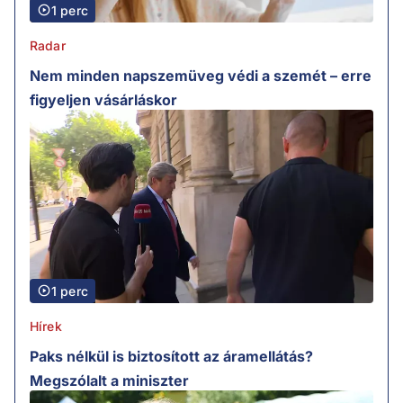
1 perc
Radar
Nem minden napszemüveg védi a szemét – erre
figyeljen vásárláskor
1 perc
Hírek
Paks nélkül is biztosított az áramellátás?
Megszólalt a miniszter