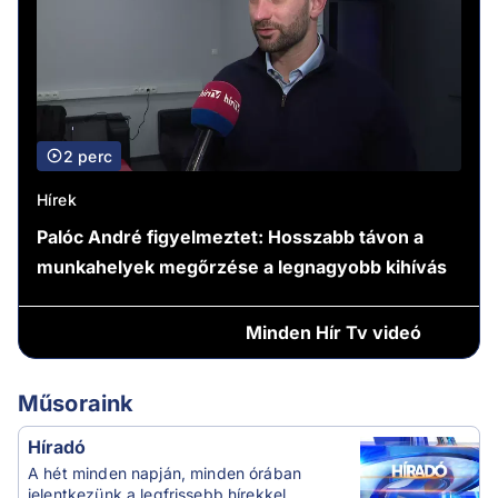
2 perc
Hírek
Palóc André figyelmeztet: Hosszabb távon a
munkahelyek megőrzése a legnagyobb kihívás
Minden
Hír Tv videó
Műsoraink
Híradó
A hét minden napján, minden órában
jelentkezünk a legfrissebb hírekkel.