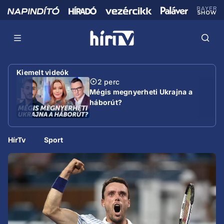
Kiemelt videók
2 perc
Mégis megnyerheti Ukrajna a
háborút?
HírTv
Sport