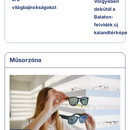
Völgyében
világbajnokságokat
debütál a
Balaton-
felvidék új
kalandtérképe
Műsorzóna