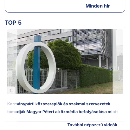
Minden hír
TOP 5
1.
Kormánypárti közszereplők és szakmai szervezetek
támadják Magyar Pétert a közmédia befolyásolása miatt
További népszerű videók