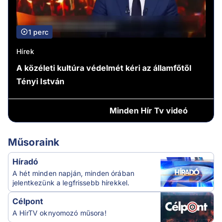
1 perc
Hírek
A közéleti kultúra védelmét kéri az államfőtől
Tényi István
Minden
Hír Tv videó
Műsoraink
Híradó
A hét minden napján, minden órában
jelentkezünk a legfrissebb hírekkel.
Célpont
A HírTV oknyomozó műsora!