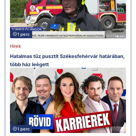
1 perc
Hírek
Hatalmas tűz pusztít Székesfehérvár határában,
több ház leégett
1 perc