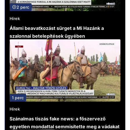
2 perc
Hírek
Állami beavatkozást sürget a Mi Hazánk a
szalonnai betelepítések ügyében
1 perc
Hírek
Szánalmas tiszás fake news: a főszervező
egyetlen mondattal semmisítette meg a vádakat