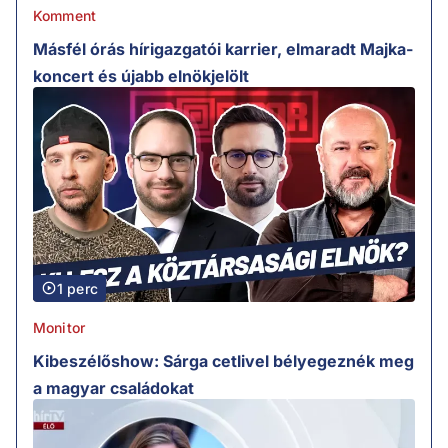
Komment
Másfél órás hírigazgatói karrier, elmaradt Majka-
koncert és újabb elnökjelölt
1 perc
Monitor
Kibeszélőshow: Sárga cetlivel bélyegeznék meg
a magyar családokat