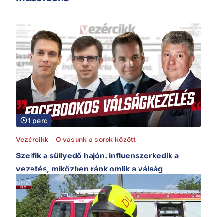
1 perc
Vezércikk - Olvasunk a sorok között
Szelfik a süllyedő hajón: influenszerkedik a
vezetés, miközben ránk omlik a válság