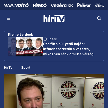
Kiemelt videók
1 perc
Szelfik a süllyedő hajón:
influenszerkedik a vezetés,
miközben ránk omlik a válság
HírTv
Sport