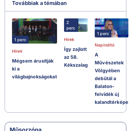
Továbbiak a témában
2
perc
1 perc
Hírek
1 perc
Napindító
Így zajlott
Hírek
A
az 58.
Mégsem árusítják
Művészetek
Kékszalag
ki a
Völgyében
világbajnokságokat
debütál a
Balaton-
felvidék új
kalandtérképe
Műsorzóna