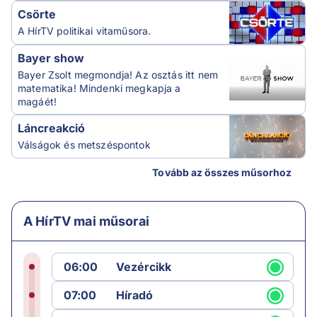
Csörte
A HírTV politikai vitaműsora.
Bayer show
Bayer Zsolt megmondja! Az osztás itt nem
matematika! Mindenki megkapja a
magáét!
Láncreakció
Válságok és metszéspontok
Tovább az összes műsorhoz
A HírTV mai műsorai
06:00
Vezércikk
07:00
Híradó