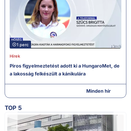
1 perc
Hírek
Piros figyelmeztetést adott ki a HungaroMet, de
a lakosság felkészült a kánikulára
Minden hír
TOP 5
A