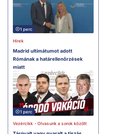
1 perc
Hírek
Madrid ultimátumot adott
Rómának a határellenőrzések
miatt
1 perc
Vezércikk - Olvasunk a sorok között
Tárgyalt vagy nyaralt a tiszás