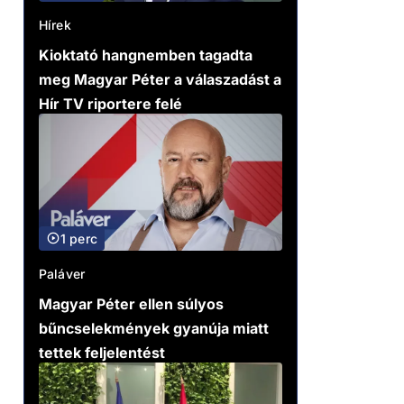
Hírek
Kioktató hangnemben tagadta
meg Magyar Péter a válaszadást a
Hír TV riportere felé
1 perc
Paláver
Magyar Péter ellen súlyos
bűncselekmények gyanúja miatt
tettek feljelentést