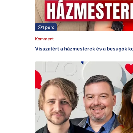
1 perc
Komment
Visszatért a házmesterek és a besúgók k