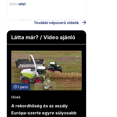
áldozata!
Magyar Péter a 
riportere felé
További népszerű videók
Látta már? / Video ajánló
1 perc
Hírek
A rekordhőség és az aszály
Európa-szerte egyre súlyosabb