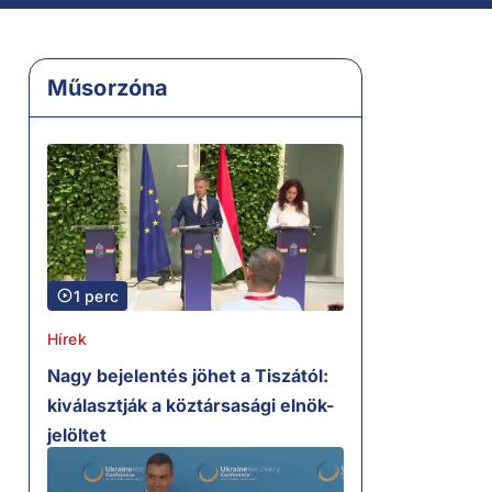
Műsorzóna
1 perc
Hírek
Nagy bejelentés jöhet a Tiszától:
kiválasztják a köztársasági elnök-
jelöltet