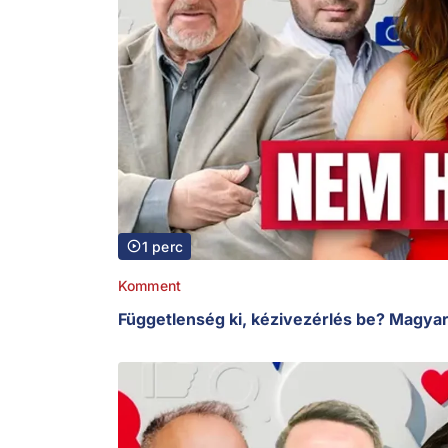
1 perc
Komment
Függetlenség ki, kézivezérlés be? Magyar 