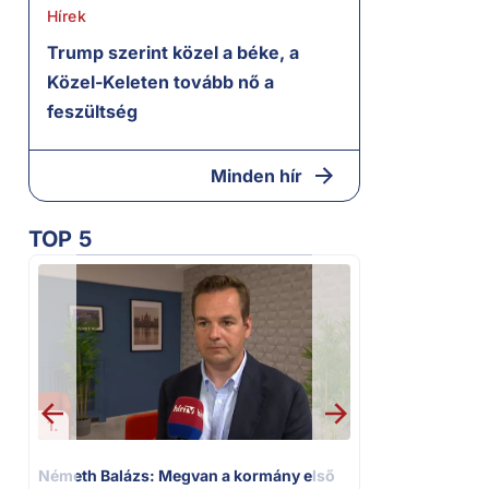
Hírek
Trump szerint közel a béke, a
Közel-Keleten tovább nő a
feszültség
Minden hír
TOP 5
1.
2.
Németh Balázs: Megvan a kormány első
Kioktató hangn