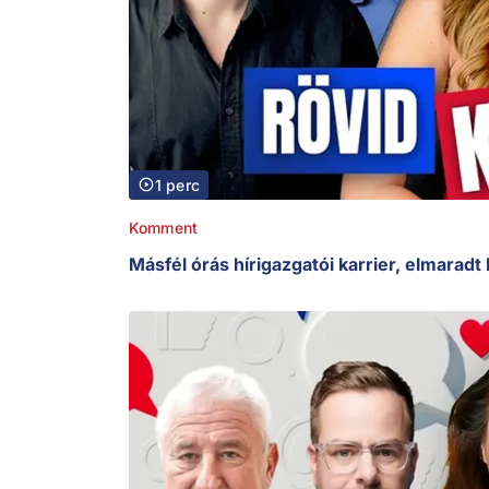
1 perc
Komment
Másfél órás hírigazgatói karrier, elmaradt