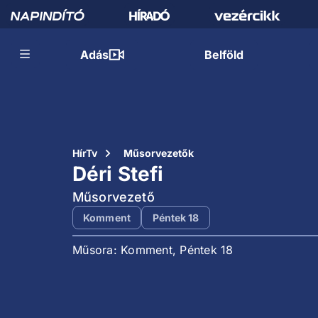
Adás
Belföld
HírTv
Műsorvezetők
Déri Stefi
Műsorvezető
Komment
Péntek 18
Műsora: Komment, Péntek 18