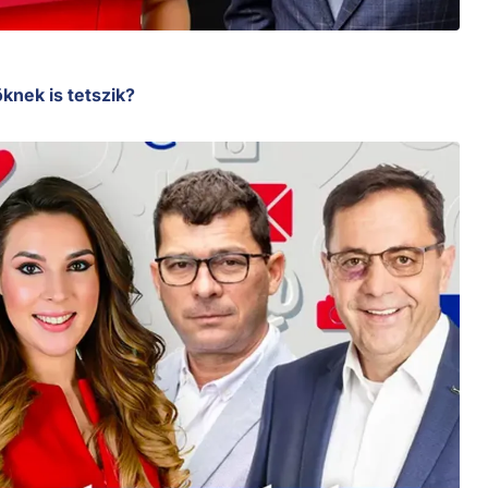
öknek is tetszik?