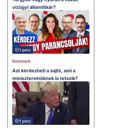
vízügyi államtitkár?
1 perc
Komment
Azt kérdezheti a sajtó, ami a
miniszterelnöknek is tetszik?
1 perc