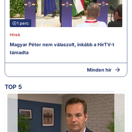
1 perc
Hírek
Magyar Péter nem válaszolt, inkább a HírTV-t
támadta
Minden hír
TOP 5
H