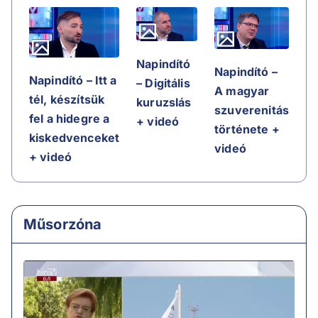
Napindító
Napindító –
Napindító – Itt a
– Digitális
A magyar
tél, készítsük
kuruzslás
szuverenitás
fel a hidegre a
+ videó
története +
kiskedvenceket
videó
+ videó
Műsorzóna