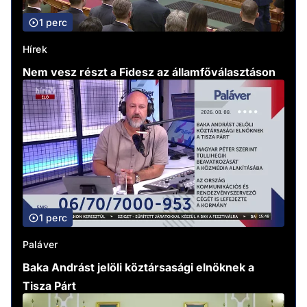
1 perc
Hírek
Nem vesz részt a Fidesz az államfőválasztáson
1 perc
Paláver
Baka Andrást jelöli köztársasági elnöknek a
Tisza Párt