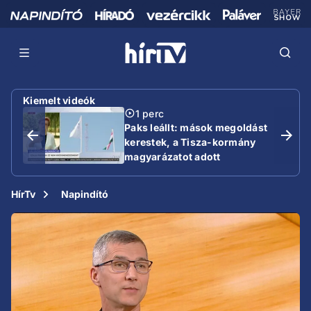
Kiemelt videók
1 perc
Paks leállt: mások megoldást
kerestek, a Tisza-kormány
magyarázatot adott
HírTv
Napindító