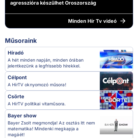
agresszióra készülhet Oroszország
Minden
Hír Tv videó
Műsoraink
Híradó
A hét minden napján, minden órában
jelentkezünk a legfrissebb hírekkel.
Célpont
A HírTV oknyomozó műsora!
Csörte
A HírTV politikai vitaműsora.
Bayer show
Bayer Zsolt megmondja! Az osztás itt nem
matematika! Mindenki megkapja a
magáét!