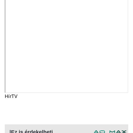
HírTV