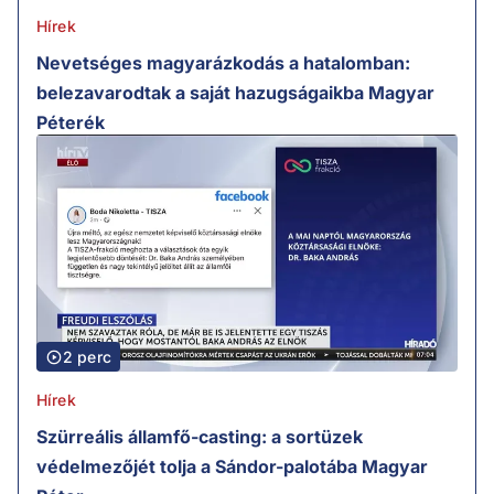
Hírek
Nevetséges magyarázkodás a hatalomban:
belezavarodtak a saját hazugságaikba Magyar
Péterék
2 perc
Hírek
Szürreális államfő-casting: a sortüzek
védelmezőjét tolja a Sándor-palotába Magyar