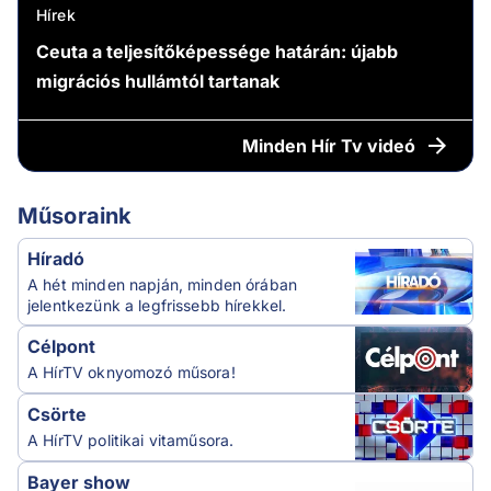
Hírek
Ceuta a teljesítőképessége határán: újabb
migrációs hullámtól tartanak
Minden
Hír Tv videó
Műsoraink
Híradó
A hét minden napján, minden órában
jelentkezünk a legfrissebb hírekkel.
Célpont
A HírTV oknyomozó műsora!
Csörte
A HírTV politikai vitaműsora.
Bayer show