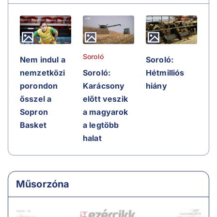
Soroló
Nem indul a
Soroló:
nemzetközi
Soroló:
Hétmilliós
porondon
Karácsony
hiány
ősszel a
előtt veszik
Sopron
a magyarok
Basket
a legtöbb
halat
Műsorzóna