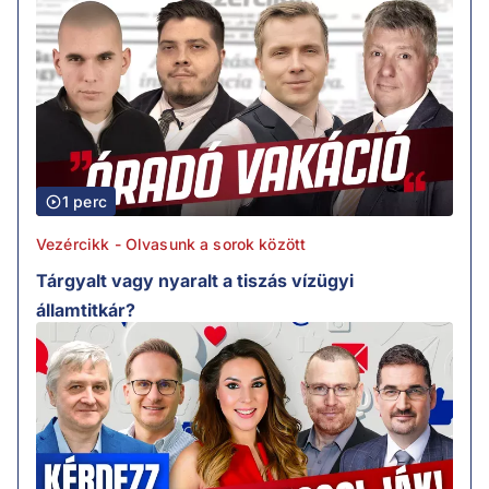
1 perc
Vezércikk - Olvasunk a sorok között
Tárgyalt vagy nyaralt a tiszás vízügyi
államtitkár?