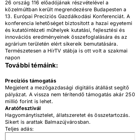
26 ország 116 előadójának részvételével a
közelmúltban került megrendezésre Budapesten a
13. Európai Precíziós Gazdálkodási Konferenciát. A
konferencia lehetőséget biztosított a hazai egyetemi
és kutatóintézeti műhelyek kutatási, fejlesztési és
innovációs eredményeinek összefoglalására és az
agrárium területén elért sikereik bemutatására.
Természetesen a HírTV stábja is ott volt a szakmai
napon
További témáink:
Precíziós támogatás
Megjelent a mezőgazdasági digitális átállást segítő
pályázat. A vissza nem térítendő támogatás akár 250
millió forint is lehet.
Aratófesztivál
Hagyománytisztelet, állatszeretet és összetartozás.
Sikert is arattak Balmazújvárosban.
Teljes adás: