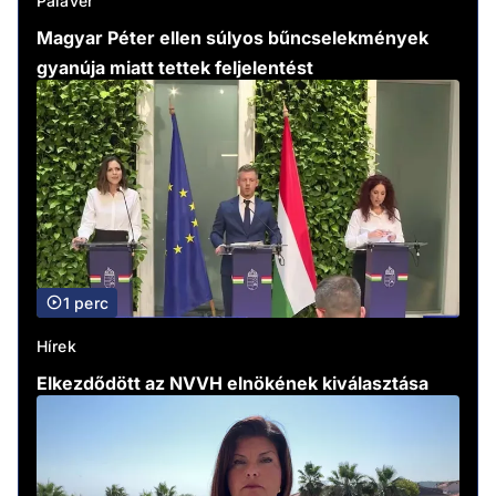
Paláver
Magyar Péter ellen súlyos bűncselekmények
gyanúja miatt tettek feljelentést
1 perc
Hírek
Elkezdődött az NVVH elnökének kiválasztása