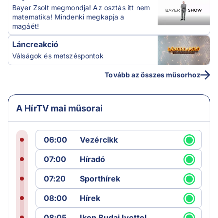
Bayer Zsolt megmondja! Az osztás itt nem
matematika! Mindenki megkapja a
magáét!
Láncreakció
Válságok és metszéspontok
Tovább az összes műsorhoz
A HírTV mai műsorai
06:00
Vezércikk
07:00
Híradó
07:20
Sporthírek
08:00
Hírek
08:05
Ikon Budai Ivettel