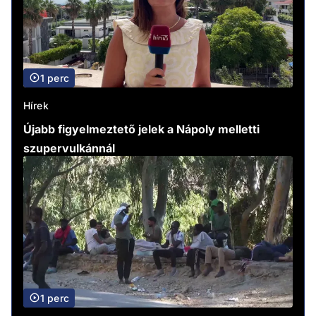
1 perc
Hírek
Újabb figyelmeztető jelek a Nápoly melletti
szupervulkánnál
1 perc