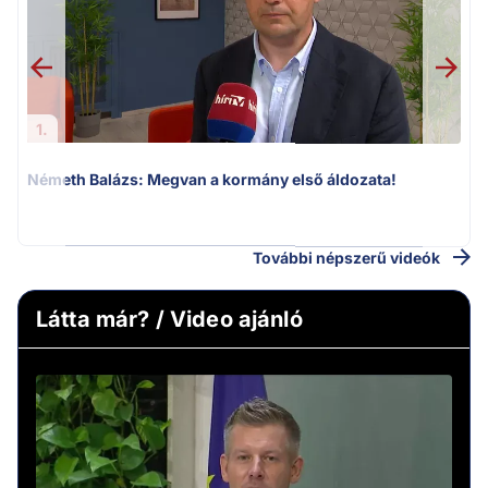
1.
Németh Balázs: Megvan a kormány első áldozata!
v
További népszerű videók
Látta már? / Video ajánló