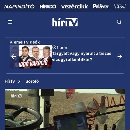
Kiemelt videók
1 perc
Tárgyalt vagy nyaralt a tiszás
vízügyi államtitkár?
HírTv
Soroló