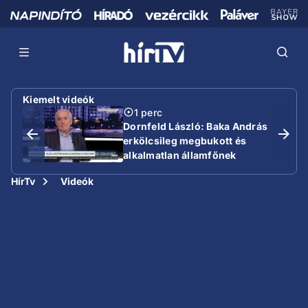
Kiemelt videók
1 perc
Dornfeld László: Baka András
erkölcsileg megbukott és
alkalmatlan államfőnek
HírTv
Videók