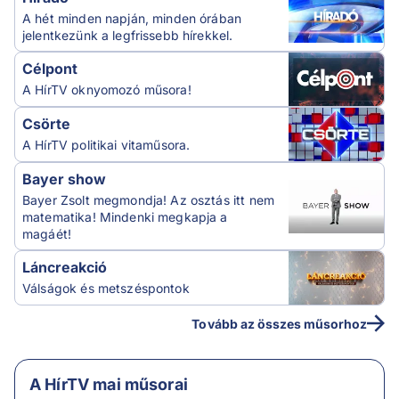
A hét minden napján, minden órában
jelentkezünk a legfrissebb hírekkel.
Célpont
A HírTV oknyomozó műsora!
Csörte
A HírTV politikai vitaműsora.
Bayer show
Bayer Zsolt megmondja! Az osztás itt nem
matematika! Mindenki megkapja a
magáét!
Láncreakció
Válságok és metszéspontok
Tovább az összes műsorhoz
A HírTV mai műsorai