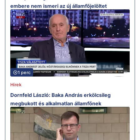
embere nem ismeri az új államfőjelöltet
1 perc
Hírek
Dornfeld László: Baka András erkölcsileg
megbukott és alkalmatlan államfőnek