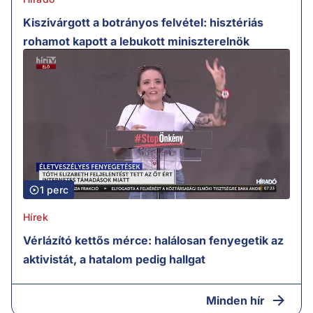
Kiszivárgott a botrányos felvétel: hisztériás
rohamot kapott a lebukott miniszterelnök
1 perc
Hírek
Vérlázító kettős mérce: halálosan fenyegetik az
aktivistát, a hatalom pedig hallgat
Minden hír