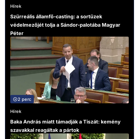
Hírek
Szürreális államfő-casting: a sortüzek
védelmezőjét tolja a Sándor-palotába Magyar
Péter
2 perc
Hírek
Baka András miatt támadják a Tiszát: kemény
szavakkal reagáltak a pártok