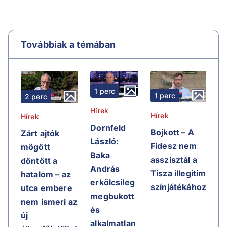
Továbbiak a témában
1 perc
1 perc
2 perc
Hírek
Hírek
Hírek
Dornfeld
Bojkott – A
Zárt ajtók
László:
Fidesz nem
mögött
Baka
asszisztál a
döntött a
András
Tisza illegitim
hatalom – az
erkölcsileg
színjátékához
utca embere
megbukott
nem ismeri az
és
új
alkalmatlan