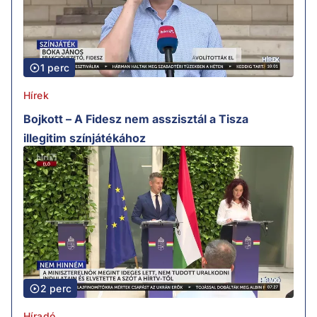
1 perc
Hírek
Bojkott – A Fidesz nem asszisztál a Tisza
illegitim színjátékához
2 perc
Híradó