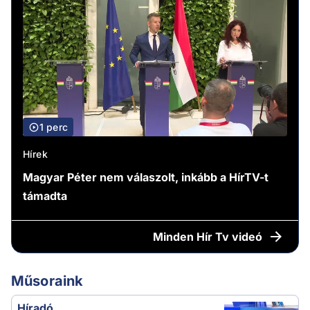
1 perc
Hírek
Magyar Péter nem válaszolt, inkább a HírTV-t
támadta
Minden
Hír Tv videó
Műsoraink
Híradó