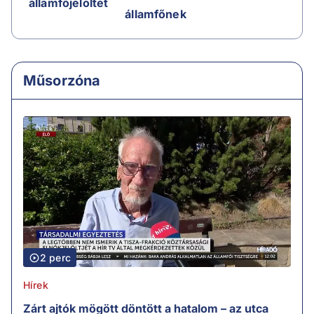
államfőjelöltet
államfőnek
Műsorzóna
2 perc
Hírek
Zárt ajtók mögött döntött a hatalom – az utca