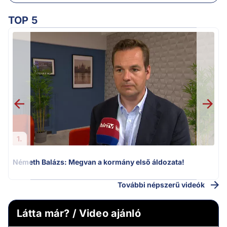
TOP 5
H
1.
Németh Balázs: Megvan a kormány első áldozata!
További népszerű videók
Látta már? / Video ajánló