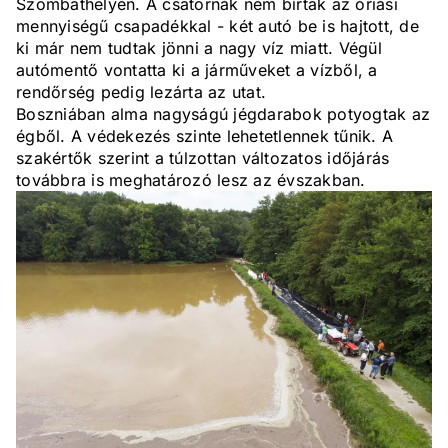
Szombathelyen. A csatornák nem bírtak az óriási
mennyiségű csapadékkal - két autó be is hajtott, de
ki már nem tudtak jönni a nagy víz miatt. Végül
autómentő vontatta ki a járműveket a vízből, a
rendőrség pedig lezárta az utat.
Boszniában alma nagyságú jégdarabok potyogtak az
égből. A védekezés szinte lehetetlennek tűnik. A
szakértők szerint a túlzottan változatos időjárás
továbbra is meghatározó lesz az évszakban.