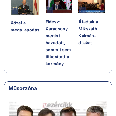
Fidesz:
Átadták a
Közel a
Karácsony
Mikszáth
megállapodás
megint
Kálmán-
hazudott,
díjakat
semmit sem
titkosított a
kormány
Műsorzóna