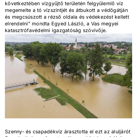
következtében vízgyűjtő területén felgyülemlő víz
megemelte a tó vízszintjét és átbukott a védőgátján
és megcsúszott a rézső oldala és védekezést kellett
elrendelni” mondta Egyed László, a Vas megyei
katasztrófavédelmi igazgatóság szóvivője.
Szenny- és csapadékvíz árasztotta el ezt az aluljárót