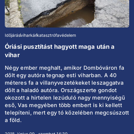
Időjárás
viharkár
katasztrófavédelem
Óriási pusztítást hagyott maga után a
vihar
Négy ember meghalt, amikor Dombóváron fa
dőlt egy autóra tegnap esti viharban. A 40
méteres fa a villanyvezetékeket leszaggatva
dőlt a haladó autóra. Országszerte gondot
okozott a hirtelen lezúduló nagy mennyiségű
eső, Vas megyében több embert is ki kellett
telepíteni, mert egy tó közelében megcsúszott
a föld.
2018. június 09., szombat 14:30