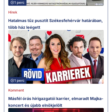
1 perc
Hírek
Hatalmas tűz pusztít Székesfehérvár határában,
több ház leégett
1 perc
Komment
Másfél órás hírigazgatói karrier, elmaradt Majka-
koncert és újabb elnökjelölt