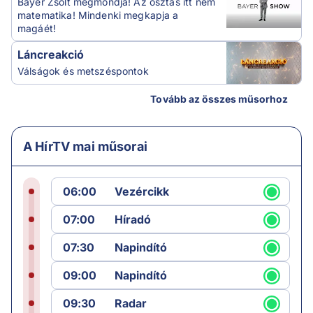
Bayer Zsolt megmondja! Az osztás itt nem
matematika! Mindenki megkapja a
magáét!
Láncreakció
Válságok és metszéspontok
Tovább az összes műsorhoz
A HírTV mai műsorai
06:00
Vezércikk
07:00
Híradó
07:30
Napindító
09:00
Napindító
09:30
Radar