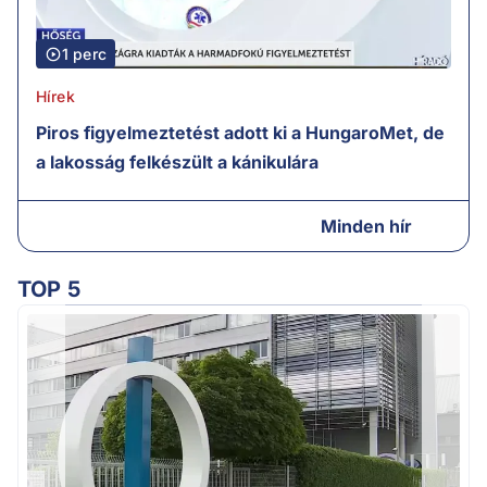
1 perc
Hírek
Piros figyelmeztetést adott ki a HungaroMet, de
a lakosság felkészült a kánikulára
Minden hír
TOP 5
A