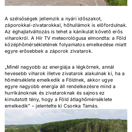
A szélsőségek jellemzik a nyári időszakot,
záporokkal-zivatarokkal, hőhullámok is előfordulnak.
Az éghajlatváltozás is tehet a kánikulát követő erős
viharokról. A Hír TV meteorológusa elmondta: a Föld
középhőmérsékletének folyamatos emelkedése miatt
egyre erősebbek a záporok zivatarok.
„Minél nagyobb az energiája a légkörnek, annál
hevesebb viharok illetve zivatarok alakulnak ki, ha a
hőmérséklete emelkedik a Földnek, akkor ugye
egyre nagyobb energia áll rendelkezésre mind a
hurrikánoknak és zivataroknak és sajnos ez
kimutatott tény, hogy a Föld átlaghőmérséklete
emelkedik” – jelentette ki Csonka Tamás.