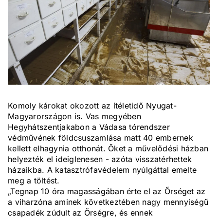
Komoly károkat okozott az ítéletidő Nyugat-
Magyarországon is. Vas megyében
Hegyhátszentjakabon a Vádasa tórendszer
védművének földcsuszamlása matt 40 embernek
kellett elhagynia otthonát. Őket a művelődési házban
helyezték el ideiglenesen - azóta visszatérhettek
házaikba. A katasztrófavédelem nyúlgáttal emelte
meg a töltést.
„Tegnap 10 óra magasságában érte el az Őrséget az
a viharzóna aminek következtében nagy mennyiségű
csapadék zúdult az Őrségre, és ennek