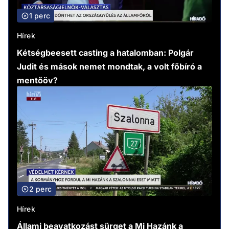
1 perc
Hírek
Kétségbeesett casting a hatalomban: Polgár
Judit és mások nemet mondtak, a volt főbíró a
mentőöv?
2 perc
Hírek
Állami beavatkozást sürget a Mi Hazánk a