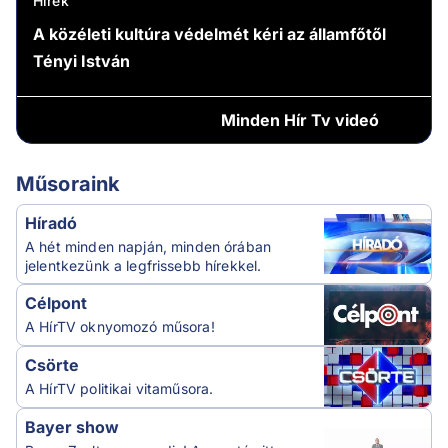
Hírek
A közéleti kultúra védelmét kéri az államfőtől
Tényi István
Minden
Hír Tv videó
Műsoraink
Híradó
A hét minden napján, minden órában
jelentkezünk a legfrissebb hírekkel.
Célpont
A HírTV oknyomozó műsora!
Csörte
A HírTV politikai vitaműsora.
Bayer show