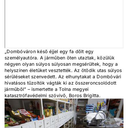
„Dombóváron késő éjjel egy fa dőlt egy
személyautóra. A járműben öten utaztak, közülük
négyen olyan súlyos súlyosan megsérültek, hogy a
helyszínen életüket vesztették. Az ötödik utas súlyos
sérüléseket szenvedett. Az elhunytakat a Dombóvári
hivatásos tűzoltók vágták ki az összeroncsolódott
járműből” – ismertette a Tolna megyei
katasztrófavédelmi szóvivő, Boros Brigitta.