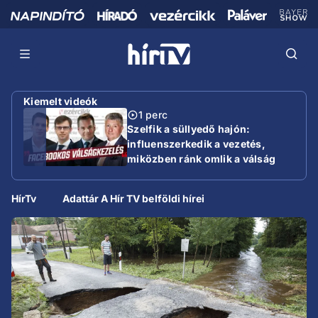
Kiemelt videók
1 perc
Szelfik a süllyedő hajón:
influenszerkedik a vezetés,
miközben ránk omlik a válság
HírTv
Adattár A Hír TV belföldi hírei