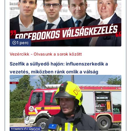
1 perc
Vezércikk - Olvasunk a sorok között
Szelfik a süllyedő hajón: influenszerkedik a
vezetés, miközben ránk omlik a válság