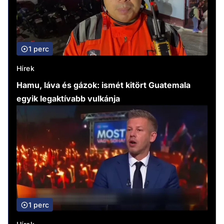
1 perc
Hírek
Hamu, láva és gázok: ismét kitört Guatemala
egyik legaktívabb vulkánja
1 perc