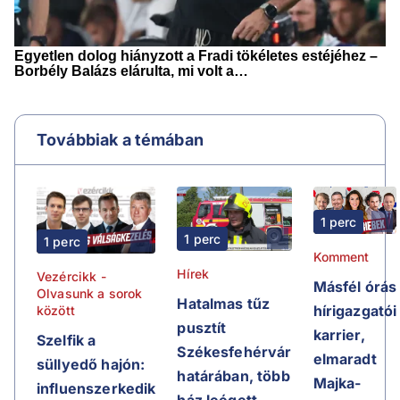
Továbbiak a témában
1 perc
1 perc
1 perc
Komment
Hírek
Vezércikk -
Másfél órás
Olvasunk a sorok
Hatalmas tűz
hírigazgatói
között
pusztít
karrier,
Szelfik a
Székesfehérvár
elmaradt
süllyedő hajón:
határában, több
Majka-
influenszerkedik
ház leégett