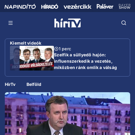
Kiemelt videók
1 perc
Szelfik a süllyedő hajón:
influenszerkedik a vezetés,
miközben ránk omlik a válság
HírTv
Belföld