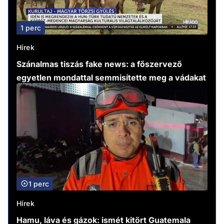
1 perc
Hírek
Szánalmas tiszás fake news: a főszervező
egyetlen mondattal semmisítette meg a vádakat
1 perc
Hírek
Hamu, láva és gázok: ismét kitört Guatemala