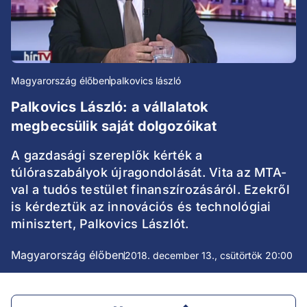
Magyarország élőben
palkovics lászló
Palkovics László: a vállalatok
megbecsülik saját dolgozóikat
A gazdasági szereplők kérték a
túlóraszabályok újragondolását. Vita az MTA-
val a tudós testület finanszírozásáról. Ezekről
is kérdeztük az innovációs és technológiai
minisztert, Palkovics Lászlót.
Magyarország élőben
2018. december 13., csütörtök 20:00