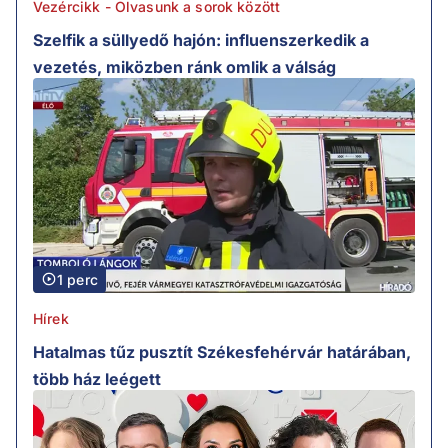
Vezércikk - Olvasunk a sorok között
Szelfik a süllyedő hajón: influenszerkedik a
vezetés, miközben ránk omlik a válság
1 perc
Hírek
Hatalmas tűz pusztít Székesfehérvár határában,
több ház leégett