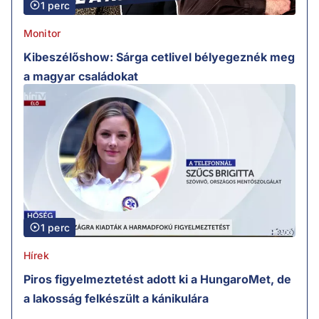
1 perc
Monitor
Kibeszélőshow: Sárga cetlivel bélyegeznék meg
a magyar családokat
1 perc
Hírek
Piros figyelmeztetést adott ki a HungaroMet, de
a lakosság felkészült a kánikulára