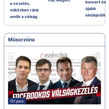
koncert és
a vezetés,
újabb
miközben ránk
elnökjelölt
omlik a válság
Műsorzóna
1 perc