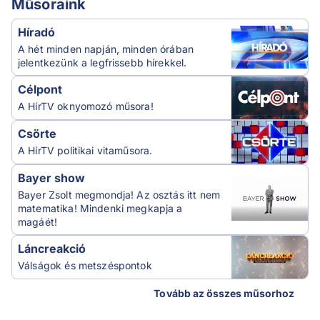
Műsoraink
Híradó
A hét minden napján, minden órában
jelentkezünk a legfrissebb hírekkel.
Célpont
A HírTV oknyomozó műsora!
Csörte
A HírTV politikai vitaműsora.
Bayer show
Bayer Zsolt megmondja! Az osztás itt nem
matematika! Mindenki megkapja a
magáét!
Láncreakció
Válságok és metszéspontok
Tovább az összes műsorhoz