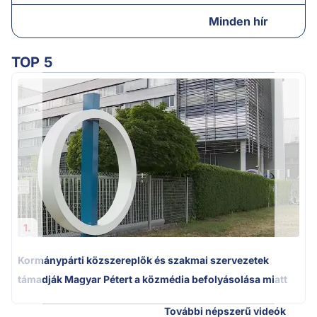
Minden hír
TOP 5
A
1.
Kormánypárti közszereplők és szakmai szervezetek
támadják Magyar Pétert a közmédia befolyásolása miatt
További népszerű videók