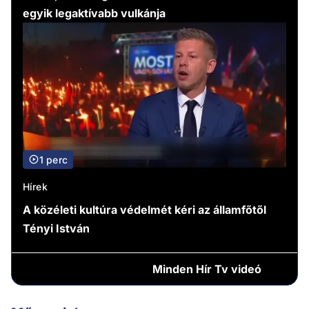
egyik legaktívabb vulkánja
1 perc
Hírek
A közéleti kultúra védelmét kéri az államfőtől
Tényi István
Minden
Hír Tv videó