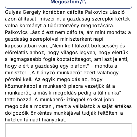
Megosztom
Gulyás Gergely korábban cáfolta Palkovics László
azon állítását, miszerint a gazdaság szereplői kérték
volna kormányt a túlóratörvény meghozására.
Palkovics László ezt nem cáfolta, ám mint mondta: a
gazdaság szereplőivel miniszterként napi
kapcsolatban van. „Nem kell túlzott bölcsesség és
előrelátás ahhoz, hogy világos legyen, hogy elértük
a legmagasabb foglalkoztatottságot, ami azt jelenti,
hogy elért a gazdaság egy plafont" – mondta a
miniszter. „A hiányzó munkaerőt ezért valahogy
pótolni kell. Az egyik megoldás az, hogy
közmunkából a munkaerő piacra vezetjük át a
munkaerőt, a másik megoldás pedig a túlmunka"–
tette hozzá. A munkaerő-lízingnél sokkal jobb
megoldás a mostani, mert a vállalatok a saját értékes
dolgozóik önkéntes munkájával tudják feltölteni a
hirtelen támadt hiányokat.