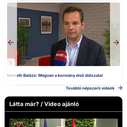
H
1.
Németh Balázs: Megvan a kormány első áldozata!
További népszerű videók
Látta már? / Video ajánló