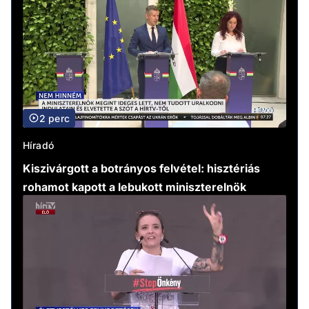
2 perc
Híradó
Kiszivárgott a botrányos felvétel: hisztériás
rohamot kapott a lebukott miniszterelnök