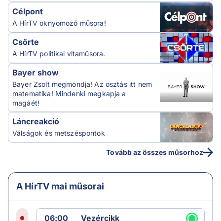
Célpont
A HírTV oknyomozó műsora!
Csörte
A HírTV politikai vitaműsora.
Bayer show
Bayer Zsolt megmondja! Az osztás itt nem
matematika! Mindenki megkapja a
magáét!
Láncreakció
Válságok és metszéspontok
Tovább az összes műsorhoz
A HírTV mai műsorai
06:00
Vezércikk