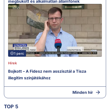
megbukott és alkalmatlan államfőnek
1 perc
Hírek
Bojkott – A Fidesz nem asszisztál a Tisza
illegitim színjátékához
Minden hír
TOP 5