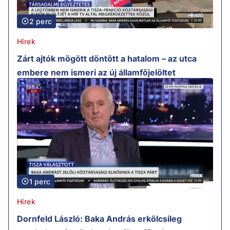
2 perc
Hírek
Zárt ajtók mögött döntött a hatalom – az utca
embere nem ismeri az új államfőjelöltet
1 perc
Hírek
Dornfeld László: Baka András erkölcsileg