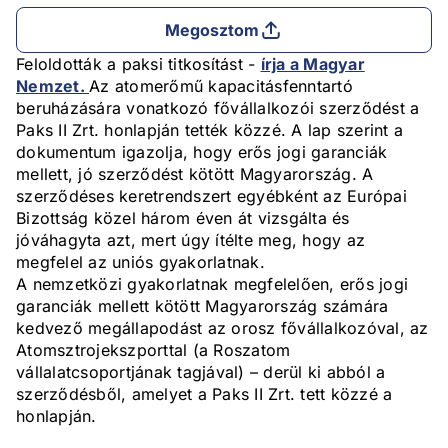
Megosztom
Feloldották a paksi titkosítást -
írja a Magyar
Nemzet.
Az atomerőmű kapacitásfenntartó
beruházására vonatkozó fővállalkozói szerződést a
Paks II Zrt. honlapján tették közzé. A lap szerint a
dokumentum igazolja, hogy erős jogi garanciák
mellett, jó szerződést kötött Magyarország. A
szerződéses keretrendszert egyébként az Európai
Bizottság közel három éven át vizsgálta és
jóváhagyta azt, mert úgy ítélte meg, hogy az
megfelel az uniós gyakorlatnak.
A nemzetközi gyakorlatnak megfelelően, erős jogi
garanciák mellett kötött Magyarország számára
kedvező megállapodást az orosz fővállalkozóval, az
Atomsztrojekszporttal (a Roszatom
vállalatcsoportjának tagjával) – derül ki abból a
szerződésből, amelyet a Paks II Zrt. tett közzé a
honlapján.