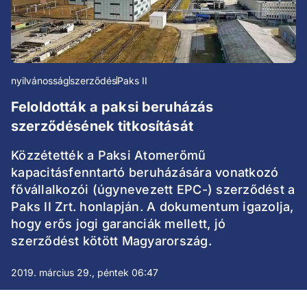
nyilvánosság
szerződés
Paks II
Feloldották a paksi beruházás
szerződésének titkosítását
Közzétették a Paksi Atomerőmű
kapacitásfenntartó beruházására vonatkozó
fővállalkozói (úgynevezett EPC-) szerződést a
Paks II Zrt. honlapján. A dokumentum igazolja,
hogy erős jogi garanciák mellett, jó
szerződést kötött Magyarország.
2019. március 29., péntek 06:47