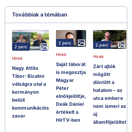
Továbbiak a témában
2 perc
2 perc
2 perc
Hírek
Hírek
Hírek
Saját táborát
Zárt ajtók
Nagy Attila
is megosztja
mögött
Tibor: Bizalmi
Magyar
döntött a
válságra utal a
Péter
hatalom – az
kormányon
elnökjelöltje,
utca embere
belüli
Deák Dániel
nem ismeri az
kommunikációs
értékelt a
új
zavar
HírTV-ben
államfőjelöltet