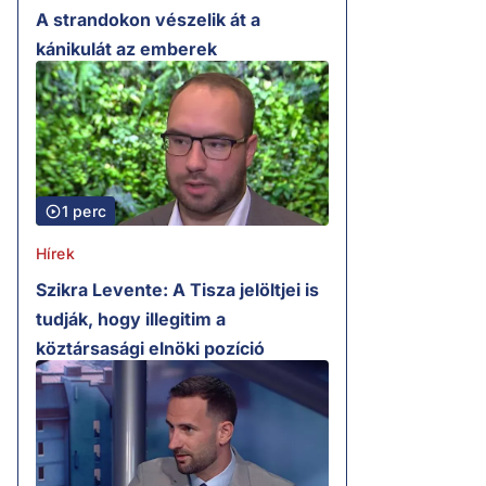
A strandokon vészelik át a
kánikulát az emberek
1 perc
Hírek
Szikra Levente: A Tisza jelöltjei is
tudják, hogy illegitim a
köztársasági elnöki pozíció