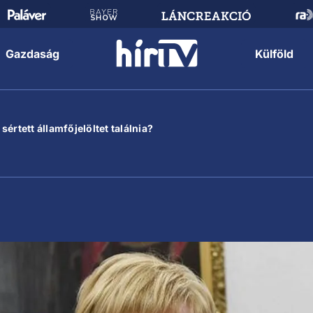
Gazdaság
Külföld
értett államfőjelöltet találnia?