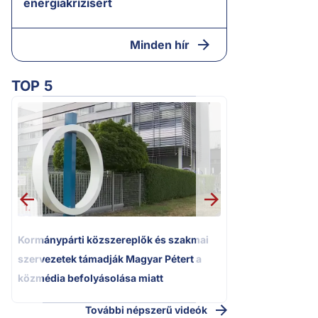
energiakrízisért
Minden hír
TOP 5
2.
Kétségbeesett ca
Polgár Judit és 
volt főbíró a me
1.
Kormánypárti közszereplők és szakmai
szervezetek támadják Magyar Pétert a
közmédia befolyásolása miatt
További népszerű videók