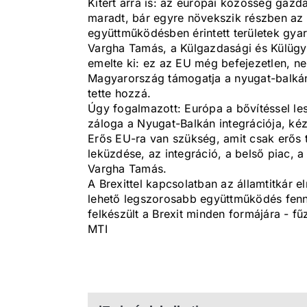
Kitért arra is: az európai közösség gazd
maradt, bár egyre növekszik részben az ú
együttműködésben érintett területek gyar
Vargha Tamás, a Külgazdasági és Külügym
emelte ki: ez az EU még befejezetlen, 
Magyarország támogatja a nyugat-balkáni
tette hozzá.
Úgy fogalmazott: Európa a bővítéssel l
záloga a Nyugat-Balkán integrációja, kéz
Erős EU-ra van szükség, amit csak erős 
leküzdése, az integráció, a belső piac, 
Vargha Tamás.
A Brexittel kapcsolatban az államtitkár 
lehető legszorosabb együttműködés fenn
felkészült a Brexit minden formájára - fű
MTI