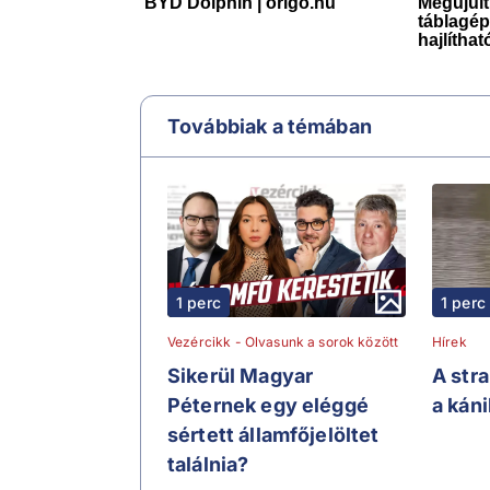
Továbbiak a témában
1 perc
1 perc
Vezércikk - Olvasunk a sorok között
Hírek
Sikerül Magyar
A str
Péternek egy eléggé
a kán
sértett államfőjelöltet
találnia?