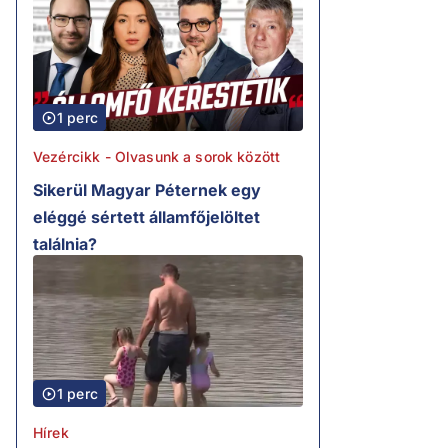
1 perc
Vezércikk - Olvasunk a sorok között
Sikerül Magyar Péternek egy
eléggé sértett államfőjelöltet
találnia?
1 perc
Hírek