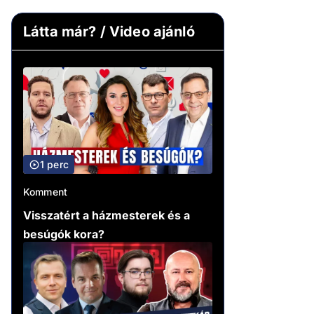
Látta már? / Video ajánló
1 perc
Komment
Visszatért a házmesterek és a
besúgók kora?