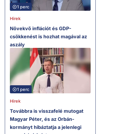
1 perc
Hírek
Növekvő inflációt és GDP-
csökkenést is hozhat magával az
aszály
1 perc
Hírek
Továbbra is visszafelé mutogat
Magyar Péter, és az Orbán-
kormányt hibáztatja a jelenlegi