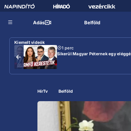
Adás
Belföld
Kiemelt videók
1 perc
Sikerül Magyar Péternek egy eléggé s
HírTv
Belföld