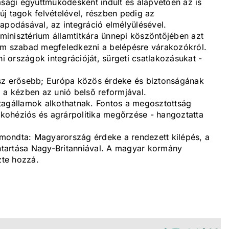
asági együttműködésként indult és alapvetően az is
j tagok felvételével, részben pedig az
apodásával, az integráció elmélyülésével.
inisztérium államtitkára ünnepi köszöntőjében azt
nem szabad megfeledkezni a belépésre várakozókról.
 országok integrációját, sürgeti csatlakozásukat -
esz erősebb; Európa közös érdeke és biztonságának
 a kézben az unió belső reformjával.
tagállamok alkothatnak. Fontos a megosztottság
a kohéziós és agrárpolitika megőrzése - hangoztatta
elmondta: Magyarország érdeke a rendezett kilépés, a
tartása Nagy-Britanniával. A magyar kormány
zte hozzá.