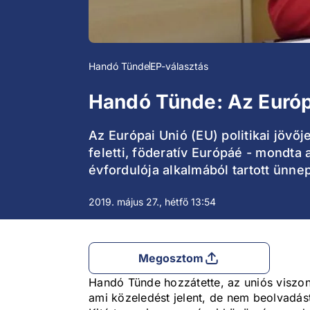
Handó Tünde
EP-választás
Handó Tünde: Az Európa
Az Európai Unió (EU) politikai jöv
feletti, föderatív Európáé - mondta
évfordulója alkalmából tartott ünn
2019. május 27., hétfő 13:54
Megosztom
Handó Tünde hozzátette, az uniós viszon
ami közeledést jelent, de nem beolvadás