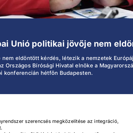
i Unió politikai jövője nem eldö
ője nem eldöntött kérdés, létezik a nemzetek Euró
 az Országos Bírósági Hivatal elnöke a Magyarorsz
epi konferencián hétfőn Budapesten.
yrendszer szerencsés megközelítése az integráció,
t.