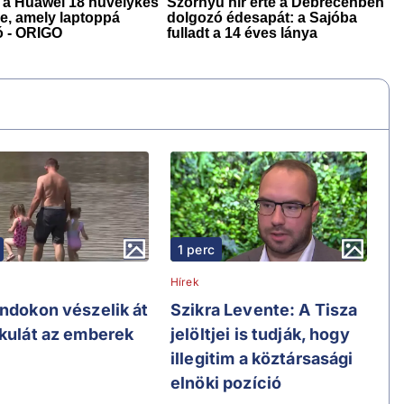
1 perc
Hírek
andokon vészelik át
Szikra Levente: A Tisza
ikulát az emberek
jelöltjei is tudják, hogy
illegitim a köztársasági
elnöki pozíció