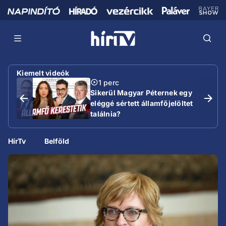
Kiemelt videók
1 perc
Sikerül Magyar Péternek egy
eléggé sértett államfőjelöltet
találnia?
HírTv
Belföld