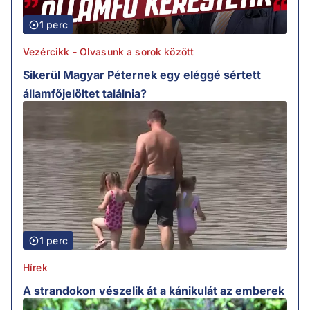
1 perc
Vezércikk - Olvasunk a sorok között
Sikerül Magyar Péternek egy eléggé sértett
államfőjelöltet találnia?
1 perc
Hírek
A strandokon vészelik át a kánikulát az emberek