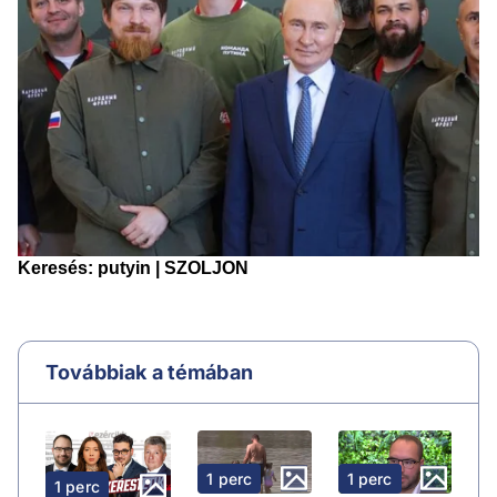
Továbbiak a témában
1 perc
1 perc
1 perc