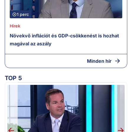
1 perc
Hírek
Növekvő inflációt és GDP-csökkenést is hozhat
magával az aszály
Minden hír
TOP 5
M
k