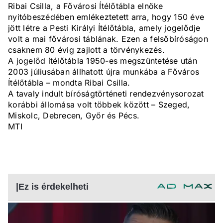
Ribai Csilla, a Fővárosi Ítélőtábla elnöke
nyitóbeszédében emlékeztetett arra, hogy 150 éve
jött létre a Pesti Királyi Ítélőtábla, amely jogelődje
volt a mai fővárosi táblának. Ezen a felsőbíróságon
csaknem 80 évig zajlott a törvénykezés.
A jogelőd ítélőtábla 1950-es megszüntetése után
2003 júliusában állhatott újra munkába a Főváros
Ítélőtábla – mondta Ribai Csilla.
A tavaly indult bíróságtörténeti rendezvénysorozat
korábbi állomása volt többek között – Szeged,
Miskolc, Debrecen, Győr és Pécs.
MTI