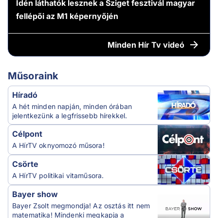
Idén láthatók lesznek a Sziget fesztivál magyar
fellépői az M1 képernyőjén
Minden
Hír Tv videó
Műsoraink
Híradó
A hét minden napján, minden órában
jelentkezünk a legfrissebb hírekkel.
Célpont
A HírTV oknyomozó műsora!
Csörte
A HírTV politikai vitaműsora.
Bayer show
Bayer Zsolt megmondja! Az osztás itt nem
matematika! Mindenki megkapja a