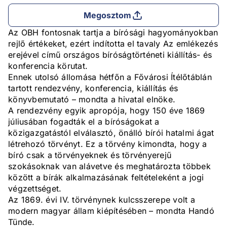
Megosztom
Az OBH fontosnak tartja a bírósági hagyományokban
rejlő értékeket, ezért indította el tavaly Az emlékezés
erejével című országos bíróságtörténeti kiállítás- és
konferencia körutat.
Ennek utolsó állomása hétfőn a Fővárosi Ítélőtáblán
tartott rendezvény, konferencia, kiállítás és
könyvbemutató – mondta a hivatal elnöke.
A rendezvény egyik apropója, hogy 150 éve 1869
júliusában fogadták el a bíróságokat a
közigazgatástól elválasztó, önálló bírói hatalmi ágat
létrehozó törvényt. Ez a törvény kimondta, hogy a
bíró csak a törvényeknek és törvényerejű
szokásoknak van alávetve és meghatározta többek
között a bírák alkalmazásának feltételeként a jogi
végzettséget.
Az 1869. évi IV. törvénynek kulcsszerepe volt a
modern magyar állam kiépítésében – mondta Handó
Tünde.