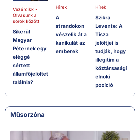
Hírek
Hírek
Vezércikk -
Olvasunk a
A
Szikra
sorok között
strandokon
Levente: A
Sikerül
vészelik át a
Tisza
Magyar
kánikulát az
jelöltjei is
Péternek egy
emberek
tudják, hogy
eléggé
illegitim a
sértett
köztársasági
államfőjelöltet
elnöki
találnia?
pozíció
Műsorzóna