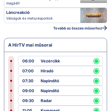
magáét!
Láncreakció
Válságok és metszéspontok
Tovább az összes műsorhoz
A HírTV mai műsorai
06:00
Vezércikk
07:00
Híradó
07:30
Napindító
09:00
Napindító
09:30
Radar
11:05
Komment