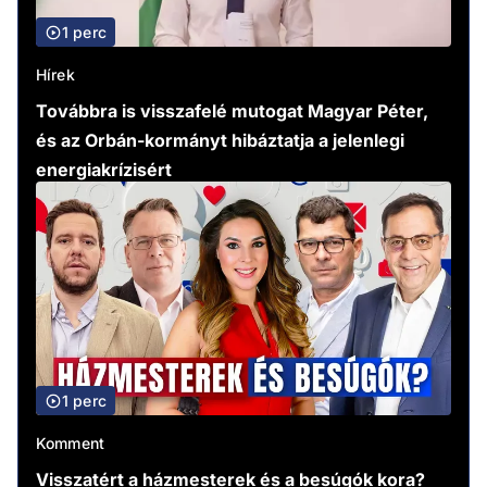
1 perc
Hírek
Továbbra is visszafelé mutogat Magyar Péter,
és az Orbán-kormányt hibáztatja a jelenlegi
energiakrízisért
1 perc
Komment
Visszatért a házmesterek és a besúgók kora?