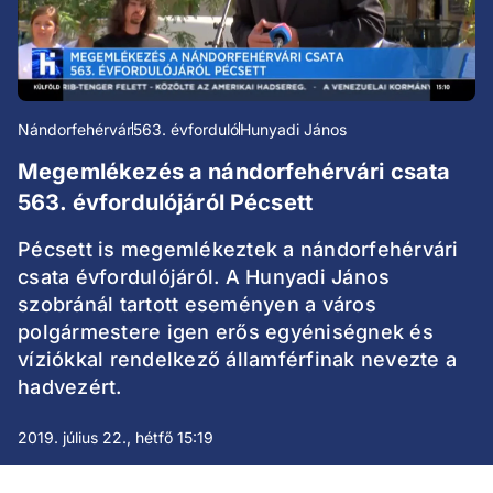
Nándorfehérvár
563. évforduló
Hunyadi János
Megemlékezés a nándorfehérvári csata
563. évfordulójáról Pécsett
Pécsett is megemlékeztek a nándorfehérvári
csata évfordulójáról. A Hunyadi János
szobránál tartott eseményen a város
polgármestere igen erős egyéniségnek és
víziókkal rendelkező államférfinak nevezte a
hadvezért.
2019. július 22., hétfő 15:19