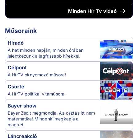
Minden
Hír Tv videó
Műsoraink
Híradó
A hét minden napján, minden órában
jelentkezünk a legfrissebb hírekkel.
Célpont
A HírTV oknyomozó műsora!
Csörte
A HírTV politikai vitaműsora.
Bayer show
Bayer Zsolt megmondja! Az osztás itt nem
matematika! Mindenki megkapja a
magáét!
Láncreakció