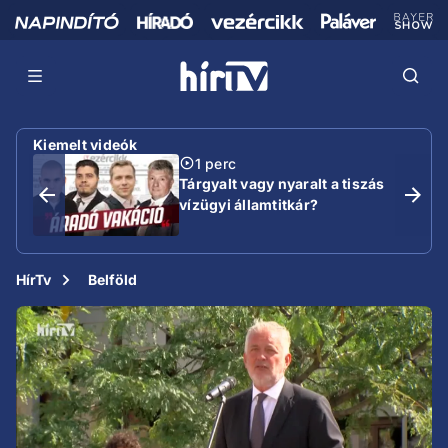
Kiemelt videók
1 perc
Tárgyalt vagy nyaralt a tiszás
vízügyi államtitkár?
HírTv
Belföld