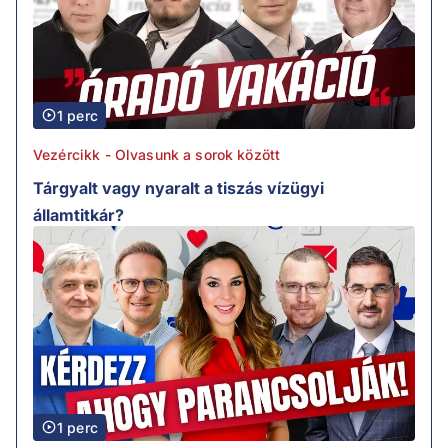
1 perc
Vezércikk - Olvasunk a sorok között
Tárgyalt vagy nyaralt a tiszás vízügyi
államtitkár?
1 perc