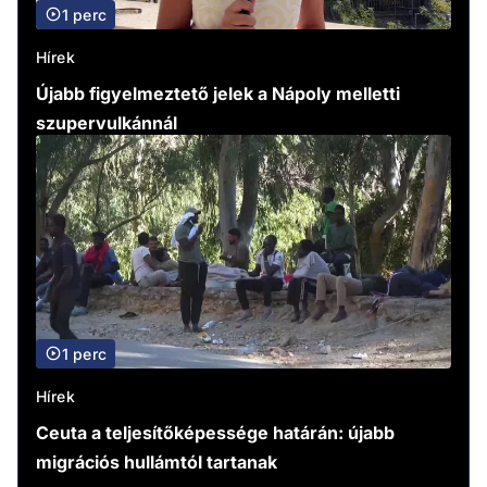
1 perc
Hírek
Újabb figyelmeztető jelek a Nápoly melletti
szupervulkánnál
1 perc
Hírek
Ceuta a teljesítőképessége határán: újabb
migrációs hullámtól tartanak