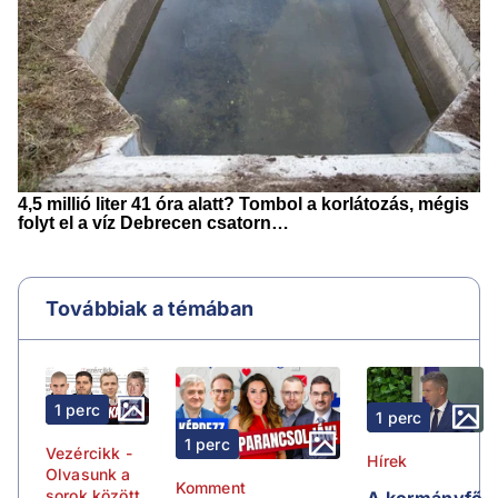
Továbbiak a témában
1 perc
1 perc
1 perc
Vezércikk -
Hírek
Olvasunk a
Komment
sorok között
A kormányfő