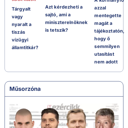
Azt kérdezheti a
azzal
Tárgyalt
sajtó, ami a
mentegette
vagy
miniszterelnöknek
magát a
nyaralt a
is tetszik?
tájékoztatón,
tiszás
hogy ő
vízügyi
semmilyen
államtitkár?
utasítást
nem adott
Műsorzóna