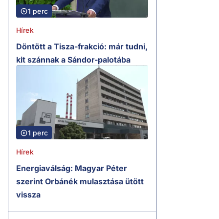
1 perc
Hírek
Döntött a Tisza-frakció: már tudni,
kit szánnak a Sándor-palotába
1 perc
Hírek
Energiaválság: Magyar Péter
szerint Orbánék mulasztása ütött
vissza