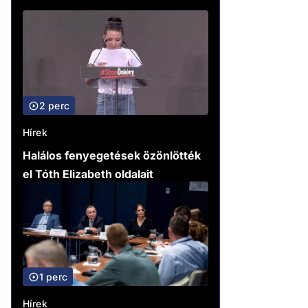
2 perc
Hírek
Halálos fenyegetések özönlötték
el Tóth Elizabeth oldalait
1 perc
Hírek