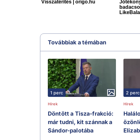
Továbbiak a témában
1 perc
2 perc
Hírek
Hírek
Döntött a Tisza-frakció:
Halál
már tudni, kit szánnak a
özönl
Sándor-palotába
Elizab