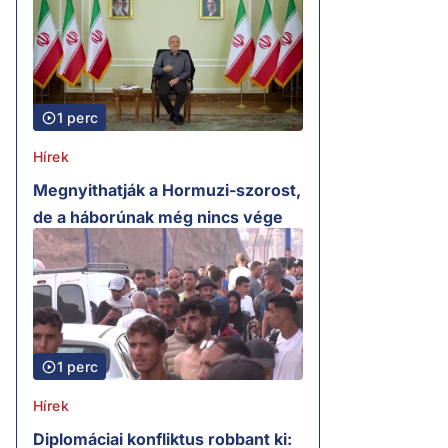
1 perc
Hírek
Megnyithatják a Hormuzi-szorost,
de a háborúnak még nincs vége
1 perc
Hírek
Diplomáciai konfliktus robbant ki: