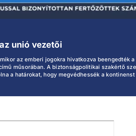
az unió vezetői
amikor az emberi jogokra hivatkozva beengedték a
című műsorában. A biztonságpolitikai szakértő sze
volna a határokat, hogy megvédhessék a kontinenst