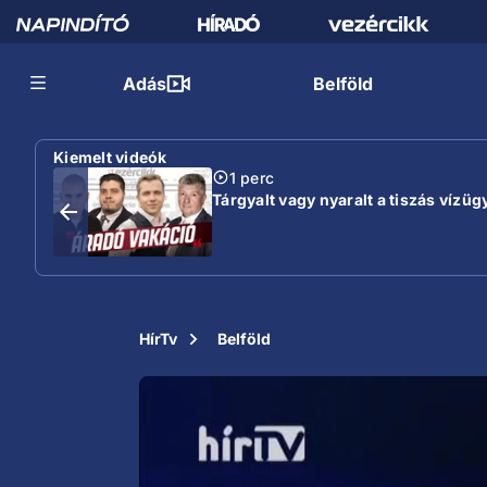
Adás
Belföld
Kiemelt videók
1 perc
Tárgyalt vagy nyaralt a tiszás vízügy
HírTv
Belföld