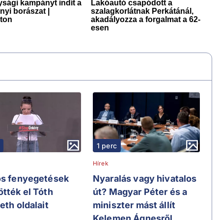
1 perc
Hírek
os fenyegetések
Nyaralás vagy hivatalos
ötték el Tóth
út? Magyar Péter és a
eth oldalait
miniszter mást állít
Kelemen Ágnesről