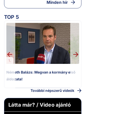
Minden hír
TOP 5
2.
Kioktató hangne
Magyar Péter a vá
riportere felé
1.
Németh Balázs: Megvan a kormány első
áldozata!
További népszerű videók
Látta már? / Video ajánló