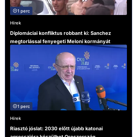
1 perc
Hírek
Diplomáciai konfliktus robbant ki: Sanchez
megtorlással fenyegeti Meloni kormányát
1 perc
Hírek
Riasztó jóslat: 2030 előtt újabb katonai
agresszióra készülhet Oroszország