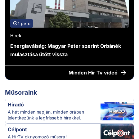
1 perc
Hírek
Energiaválság: Magyar Péter szerint Orbánék
mulasztása ütött vissza
Minden
Hír Tv videó
Műsoraink
Híradó
A hét minden napján, minden órában
jelentkezünk a legfrissebb hírekkel.
Célpont
A HírTV oknyomozó műsora!