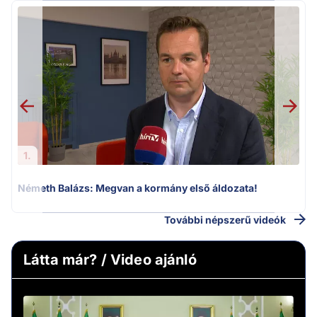
H
1.
Németh Balázs: Megvan a kormány első áldozata!
További népszerű videók
Látta már? / Video ajánló