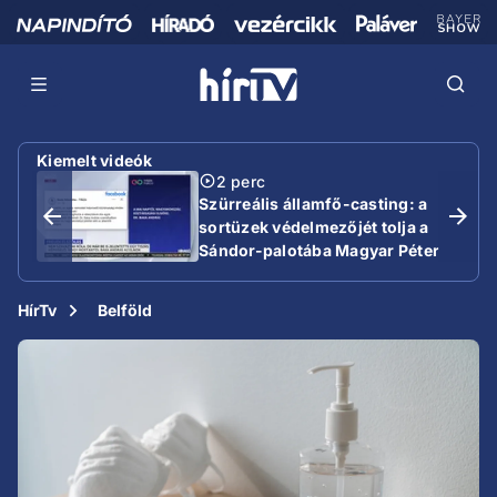
Kiemelt videók
2 perc
Szürreális államfő-casting: a
sortüzek védelmezőjét tolja a
Sándor-palotába Magyar Péter
HírTv
Belföld