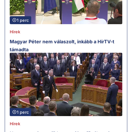
1 perc
Hírek
Magyar Péter nem válaszolt, inkább a HírTV-t
támadta
1 perc
Hírek