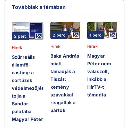
Továbbiak a témában
2 perc
1 perc
2 perc
Hírek
Hírek
Hírek
Baka András
Magyar
Szürreális
miatt
Péter nem
államfő-
támadják a
válaszolt,
casting: a
Tiszát:
inkább a
sortüzek
kemény
HírTV-t
védelmezőjét
szavakkal
támadta
tolja a
reagáltak a
Sándor-
pártok
palotába
Magyar Péter