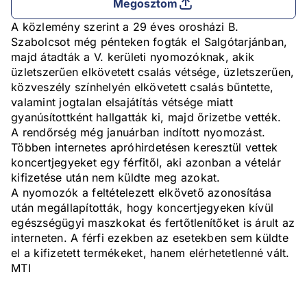
Megosztom
A közlemény szerint a 29 éves orosházi B.
Szabolcsot még pénteken fogták el Salgótarjánban,
majd átadták a V. kerületi nyomozóknak, akik
üzletszerűen elkövetett csalás vétsége, üzletszerűen,
közveszély színhelyén elkövetett csalás bűntette,
valamint jogtalan elsajátítás vétsége miatt
gyanúsítottként hallgatták ki, majd őrizetbe vették.
A rendőrség még januárban indított nyomozást.
Többen internetes apróhirdetésen keresztül vettek
koncertjegyeket egy férfitől, aki azonban a vételár
kifizetése után nem küldte meg azokat.
A nyomozók a feltételezett elkövető azonosítása
után megállapították, hogy koncertjegyeken kívül
egészségügyi maszkokat és fertőtlenítőket is árult az
interneten. A férfi ezekben az esetekben sem küldte
el a kifizetett termékeket, hanem elérhetetlenné vált.
MTI