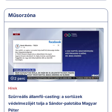
Műsorzóna
2 perc
Hírek
Szürreális államfő-casting: a sortüzek
védelmezőjét tolja a Sándor-palotába Magyar
Péter