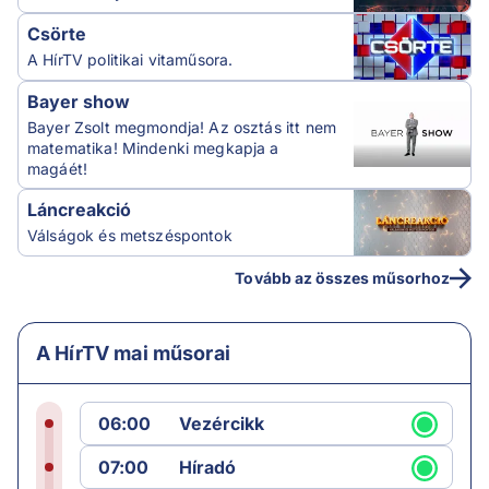
Csörte
A HírTV politikai vitaműsora.
Bayer show
Bayer Zsolt megmondja! Az osztás itt nem
matematika! Mindenki megkapja a
magáét!
Láncreakció
Válságok és metszéspontok
Tovább az összes műsorhoz
A HírTV mai műsorai
06:00
Vezércikk
07:00
Híradó