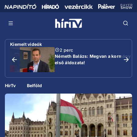
Kiemelt videók
2 perc
Németh Balázs: Megvan a kormány
első áldozata!
HírTv
Belföld