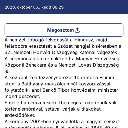
2020. október 06., kedd 08:29
Megosztom
A nemzeti lobogó felvonását a Himnusz, majd
félárbocra eresztését a Szózat hangjai kíséretében a
32. Nemzeti Honvéd Díszegység katonái végezték.
A ceremónián közreműködött a Magyar Honvédség
Központi Zenekara és a Nemzeti Lovas Díszegység
is.
A központi rendezvénysorozat 10 órától a Fiumei
úton, a Batthyány-mauzóleumnál koszorúzással
folytatódik, ahol Benkő Tibor honvédelmi miniszter
mond beszédet.
Emellett a nemzeti sírkertben egész nap rendkívüli
történelemórával, sétával várják a diákokat,
érdeklődőket.
A kormány 2001-ben nyilvánította a magyar nemzet
gyásznapjává október 6-át, amikor az 1848-49-es