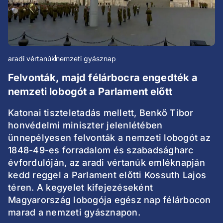
aradi vértanúk
nemzeti gyásznap
Felvonták, majd félárbocra engedték a
nemzeti lobogót a Parlament előtt
Katonai tiszteletadás mellett, Benkő Tibor
honvédelmi miniszter jelenlétében
ünnepélyesen felvonták a nemzeti lobogót az
1848-49-es forradalom és szabadságharc
évfordulóján, az aradi vértanúk emléknapján
kedd reggel a Parlament előtti Kossuth Lajos
téren. A kegyelet kifejezéseként
Magyarország lobogója egész nap félárbocon
marad a nemzeti gyásznapon.