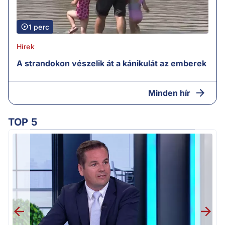
1 perc
Hírek
A strandokon vészelik át a kánikulát az emberek
Minden hír
TOP 5
M
k