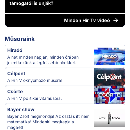
támogatói is unják?
Minden
Hír Tv videó
Műsoraink
Híradó
A hét minden napján, minden órában
jelentkezünk a legfrissebb hírekkel.
Célpont
A HírTV oknyomozó műsora!
Csörte
A HírTV politikai vitaműsora.
Bayer show
Bayer Zsolt megmondja! Az osztás itt nem
matematika! Mindenki megkapja a
magáét!