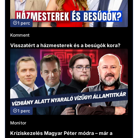
1 perc
Komment
Visszatért a házmesterek és a besúgók kora?
1 perc
Monitor
Kríziskezelés Magyar Péter módra – már a