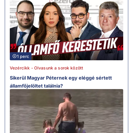
1 perc
Vezércikk - Olvasunk a sorok között
Sikerül Magyar Péternek egy eléggé sértett
államfőjelöltet találnia?