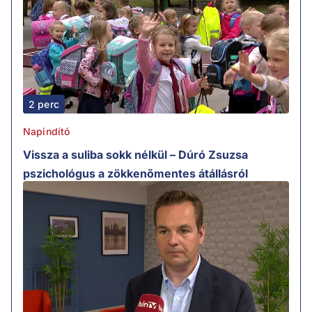
2 perc
Napindító
Vissza a suliba sokk nélkül – Dúró Zsuzsa
pszichológus a zökkenőmentes átállásról