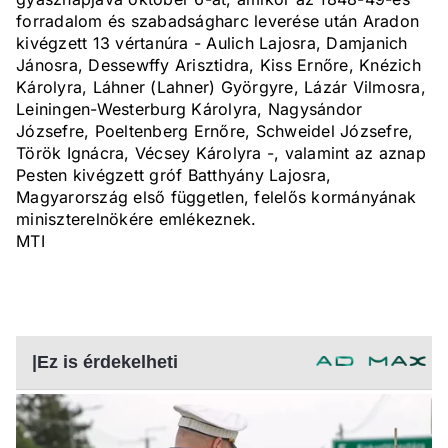
forradalom és szabadságharc leverése után Aradon
kivégzett 13 vértanúra - Aulich Lajosra, Damjanich
Jánosra, Dessewffy Arisztidra, Kiss Ernőre, Knézich
Károlyra, Láhner (Lahner) Györgyre, Lázár Vilmosra,
Leiningen-Westerburg Károlyra, Nagysándor
Józsefre, Poeltenberg Ernőre, Schweidel Józsefre,
Török Ignácra, Vécsey Károlyra -, valamint az aznap
Pesten kivégzett gróf Batthyány Lajosra,
Magyarország első független, felelős kormányának
miniszterelnökére emlékeznek.
MTI