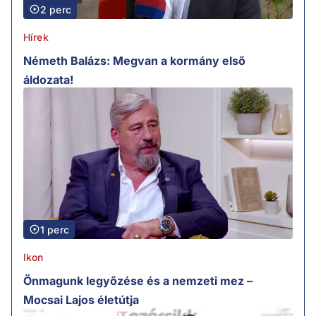
2 perc
Hírek
Németh Balázs: Megvan a kormány első
áldozata!
1 perc
Ikon
Önmagunk legyőzése és a nemzeti mez –
Mocsai Lajos életútja