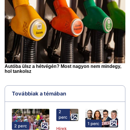
Továbbiak a témában
2
perc
1 perc
2 perc
Hírek