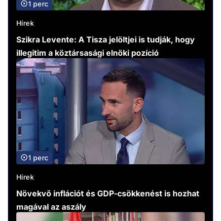
1 perc
Hírek
Szikra Levente: A Tisza jelöltjei is tudják, hogy
illegitim a köztársasági elnöki pozíció
1 perc
Hírek
Növekvő inflációt és GDP-csökkenést is hozhat
magával az aszály