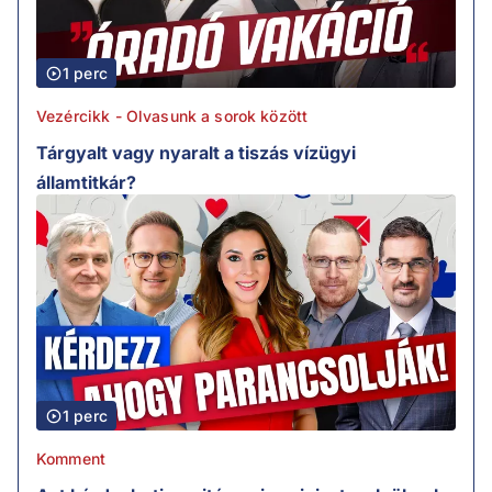
1 perc
Vezércikk - Olvasunk a sorok között
Tárgyalt vagy nyaralt a tiszás vízügyi
államtitkár?
1 perc
Komment