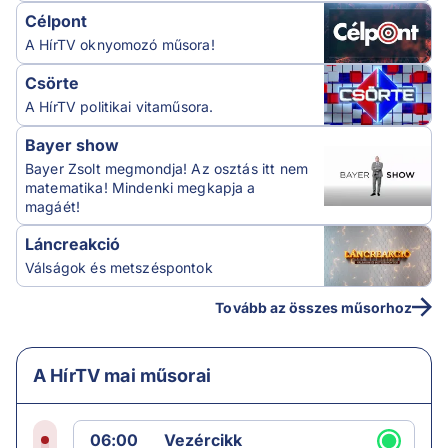
Célpont
A HírTV oknyomozó műsora!
Csörte
A HírTV politikai vitaműsora.
Bayer show
Bayer Zsolt megmondja! Az osztás itt nem
matematika! Mindenki megkapja a
magáét!
Láncreakció
Válságok és metszéspontok
Tovább az összes műsorhoz
A HírTV mai műsorai
06:00
Vezércikk