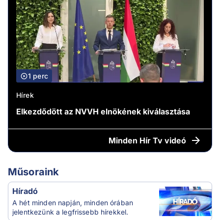
1 perc
Hírek
Elkezdődött az NVVH elnökének kiválasztása
Minden
Hír Tv videó
Műsoraink
Híradó
A hét minden napján, minden órában
jelentkezünk a legfrissebb hírekkel.