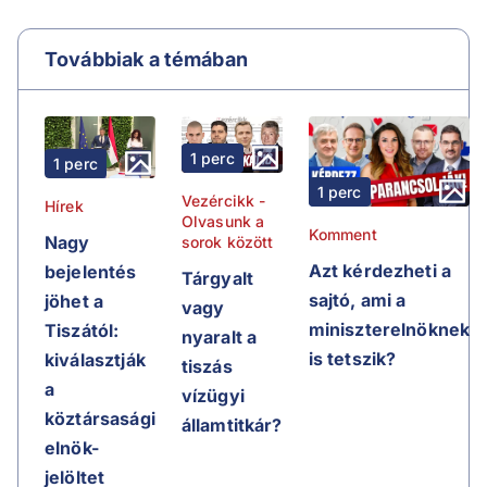
Továbbiak a témában
1 perc
1 perc
1 perc
Vezércikk -
Hírek
Olvasunk a
Komment
Nagy
sorok között
Azt kérdezheti a
bejelentés
Tárgyalt
sajtó, ami a
jöhet a
vagy
miniszterelnöknek
Tiszától:
nyaralt a
is tetszik?
kiválasztják
tiszás
a
vízügyi
köztársasági
államtitkár?
elnök-
jelöltet