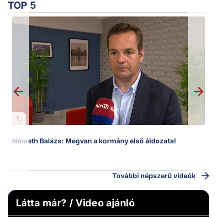
TOP 5
1.
Németh Balázs: Megvan a kormány első áldozata!
v
További népszerű videók
Látta már? / Video ajánló