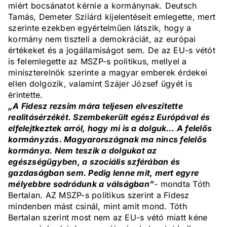
miért bocsánatot kérnie a kormánynak. Deutsch
Tamás, Demeter Szilárd kijelentéseit emlegette, mert
szerinte ezekben egyértelműen látszik, hogy a
kormány nem tiszteli a demokráciát, az európai
értékeket és a jogállamiságot sem. De az EU-s vétót
is felemlegette az MSZP-s politikus, mellyel a
miniszterelnök szerinte a magyar emberek érdekei
ellen dolgozik, valamint Szájer József ügyét is
érintette.
„A Fidesz rezsim mára teljesen elveszítette
realitásérzékét. Szembekerült egész Európával és
elfelejtkeztek arról, hogy mi is a dolguk… A felelős
kormányzás. Magyarországnak ma nincs felelős
kormánya. Nem teszik a dolgukat az
egészségügyben, a szociális szférában és
gazdaságban sem. Pedig lenne mit, mert egyre
mélyebbre sodródunk a válságban”
- mondta Tóth
Bertalan. AZ MSZP-s politikus szerint a Fidesz
mindenben mást csinál, mint amit mond. Tóth
Bertalan szerint most nem az EU-s vétó miatt kéne