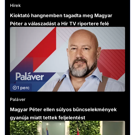
Hírek
Kioktató hangnemben tagadta meg Magyar
Péter a válaszadást a Hír TV riportere felé
1 perc
Paláver
Magyar Péter ellen súlyos bűncselekmények
gyanúja miatt tettek feljelentést