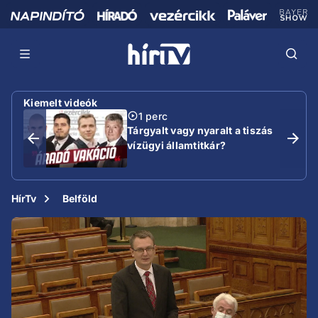
Kiemelt videók
1 perc
Tárgyalt vagy nyaralt a tiszás
vízügyi államtitkár?
HírTv
Belföld