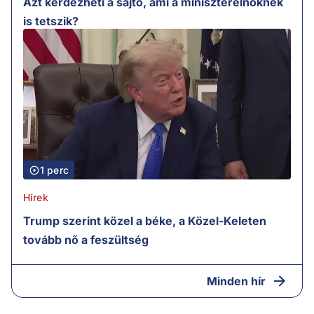
Azt kérdezheti a sajtó, ami a miniszterelnöknek
is tetszik?
1 perc
Hírek
Trump szerint közel a béke, a Közel-Keleten
tovább nő a feszültség
Minden hír