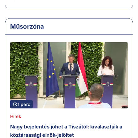
Műsorzóna
1 perc
Hírek
Nagy bejelentés jöhet a Tiszától: kiválasztják a
köztársasági elnök-jelöltet