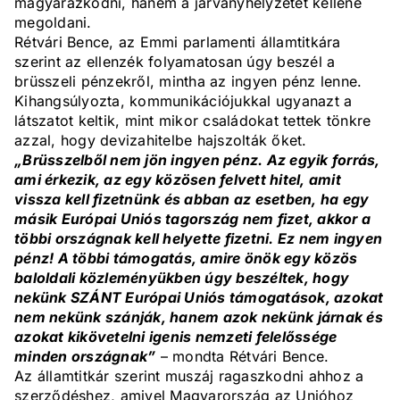
magyarázkodni, hanem a járványhelyzetet kellene
megoldani.
Rétvári Bence, az Emmi parlamenti államtitkára
szerint az ellenzék folyamatosan úgy beszél a
brüsszeli pénzekről, mintha az ingyen pénz lenne.
Kihangsúlyozta, kommunikációjukkal ugyanazt a
látszatot keltik, mint mikor családokat tettek tönkre
azzal, hogy devizahitelbe hajszolták őket.
„Brüsszelből nem jön ingyen pénz. Az egyik forrás,
ami érkezik, az egy közösen felvett hitel, amit
vissza kell fizetnünk és abban az esetben, ha egy
másik Európai Uniós tagország nem fizet, akkor a
többi országnak kell helyette fizetni. Ez nem ingyen
pénz! A többi támogatás, amire önök egy közös
baloldali közleményükben úgy beszéltek, hogy
nekünk SZÁNT Európai Uniós támogatások, azokat
nem nekünk szánják, hanem azok nekünk járnak és
azokat kikövetelni igenis nemzeti felelőssége
minden országnak”
– mondta Rétvári Bence.
Az államtitkár szerint muszáj ragaszkodni ahhoz a
szerződéshez, amivel Magyarország az Unióhoz