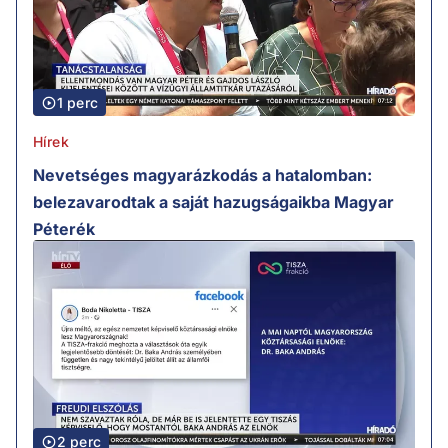
1 perc
Hírek
Nevetséges magyarázkodás a hatalomban:
belezavarodtak a saját hazugságaikba Magyar
Péterék
2 perc