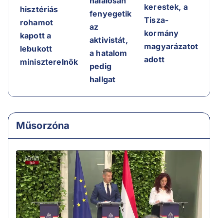
halálosan
kerestek, a
hisztériás
fenyegetik
Tisza-
rohamot
az
kormány
kapott a
aktivistát,
magyarázatot
lebukott
a hatalom
adott
miniszterelnök
pedig
hallgat
Műsorzóna