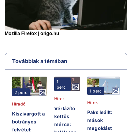
Továbbiak a témában
1
perc
1 perc
2 perc
Hírek
Hírek
Híradó
Vérlázító
Paks leállt:
Kiszivárgott a
kettős
mások
botrányos
mérce:
megoldást
felvétel: