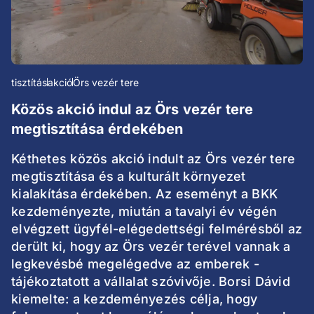
tisztítás
akció
Örs vezér tere
Közös akció indul az Örs vezér tere
megtisztítása érdekében
Kéthetes közös akció indult az Örs vezér tere
megtisztítása és a kulturált környezet
kialakítása érdekében. Az eseményt a BKK
kezdeményezte, miután a tavalyi év végén
elvégzett ügyfél-elégedettségi felmérésből az
derült ki, hogy az Örs vezér terével vannak a
legkevésbé megelégedve az emberek -
tájékoztatott a vállalat szóvivője. Borsi Dávid
kiemelte: a kezdeményezés célja, hogy