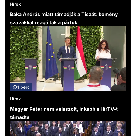
Hírek
Baka András miatt támadják a Tiszát: kemény
szavakkal reagáltak a pártok
1 perc
Hírek
Magyar Péter nem válaszolt, inkább a HírTV-t
támadta