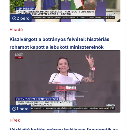
2 perc
Híradó
Kiszivárgott a botrányos felvétel: hisztériás
rohamot kapott a lebukott miniszterelnök
1 perc
Hírek
Vérlázító kettős mérce: halálosan fenyegetik az