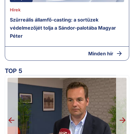
Hírek
Szürreális államfő-casting: a sortüzek
védelmezőjét tolja a Sándor-palotába Magyar
Péter
Minden hír
TOP 5
H