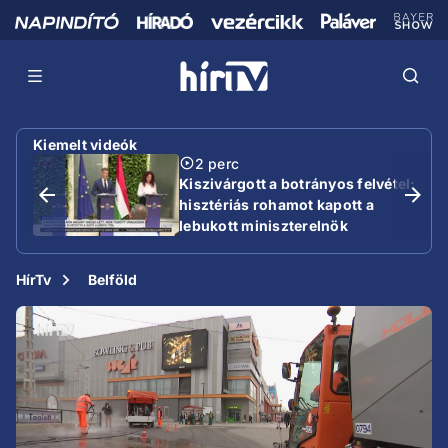
Kiemelt videók
2 perc
Kiszivárgott a botrányos felvétel:
hisztériás rohamot kapott a
lebukott miniszterelnök
HírTv
Belföld