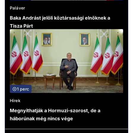
Paláver
Baka Andrást jelöli köztársasági elnöknek a
Tisza Párt
1 perc
Hírek
Megnyithatják a Hormuzi-szorost, de a
háborúnak még nincs vége