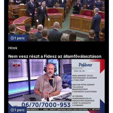
1 perc
Hírek
Nem vesz részt a Fidesz az államfőválasztáson
1 perc