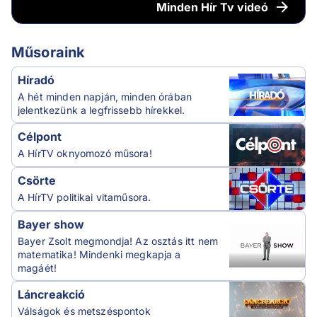
Minden
Hír Tv videó
Műsoraink
Híradó
A hét minden napján, minden órában
jelentkezünk a legfrissebb hírekkel.
Célpont
A HírTV oknyomozó műsora!
Csörte
A HírTV politikai vitaműsora.
Bayer show
Bayer Zsolt megmondja! Az osztás itt nem
matematika! Mindenki megkapja a
magáét!
Láncreakció
Válságok és metszéspontok