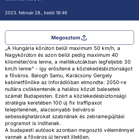
2023. február 28., kedd 18:46
Megosztom
„A Hungária körúton belül maximum 50 km/h, a
Nagykörúton és azon belül pedig maximum 40
kilométer/óra lenne, a mellékutcákban legfeljebb 30
km/h lenne" - így erősítené a közlekedésbiztonságot
a főváros. Balogh Samu, Karácsony Gergely
kabinetfőnöke az Inforádióban elmondta: 2050-re
nullára csökkentenék a halálos közúti balesetek
számát Budapesten. Ezért a közlekedésbiztonsági
stratégia keretében 100 új fix traffipaxot
telepítenének, alacsonyabb belvárosi
sebességhatárokat szabnának és zebramegújítási
programot is indítanak.
A budapesti autósok azonban megosztó véleménnyel
vannak a főváros új terveit illetően.