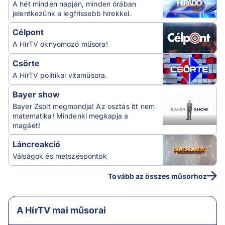
A hét minden napján, minden órában
jelentkezünk a legfrissebb hírekkel.
Célpont
A HírTV oknyomozó műsora!
Csörte
A HírTV politikai vitaműsora.
Bayer show
Bayer Zsolt megmondja! Az osztás itt nem
matematika! Mindenki megkapja a
magáét!
Láncreakció
Válságok és metszéspontok
Tovább az összes műsorhoz
A HírTV mai műsorai