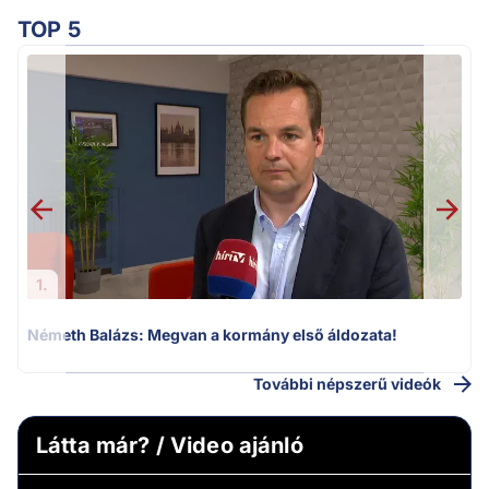
TOP 5
H
1.
Németh Balázs: Megvan a kormány első áldozata!
További népszerű videók
Látta már? / Video ajánló