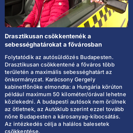
Drasztikusan csökkentenék a
sebességhatárokat a fővárosban
Folytatódik az autósüldözés Budapesten.
Drasztikusan csökkentené a főváros több
területén a maximális sebességhatárt az
önkormányzat. Karácsony Gergely
kabinetfőnöke elmondta: a Hungária körúton
például maximum 50 kilométer/órával lehetne
közlekedni. A budapesti autósok nem örülnek
az ötletnek, az Autóklub szerint ezzel tovább
nőne Budapesten a károsanyag-kibocsátás.
Az intézkedés célja a halálos balesetek
csökkentése.