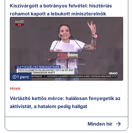
Kiszivárgott a botrányos felvétel: hisztériás
rohamot kapott a lebukott miniszterelnök
1 perc
Hírek
Vérlázító kettős mérce: halálosan fenyegetik az
aktivistát, a hatalom pedig hallgat
Minden hír