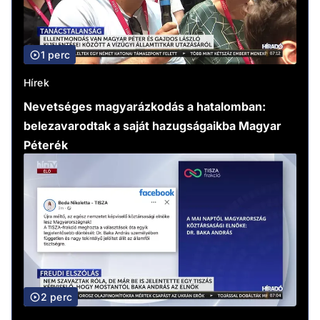
1 perc
Hírek
Nevetséges magyarázkodás a hatalomban:
belezavarodtak a saját hazugságaikba Magyar
Péterék
2 perc