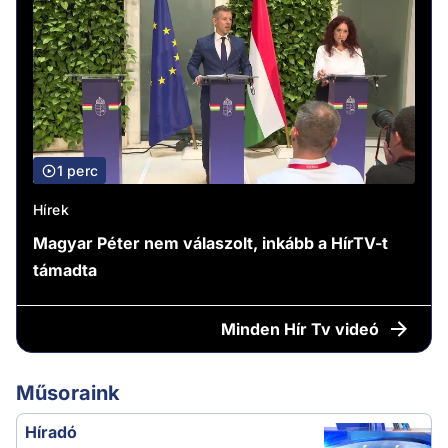
1 perc
Hírek
Magyar Péter nem válaszolt, inkább a HírTV-t
támadta
Minden
Hír Tv videó
Műsoraink
Híradó