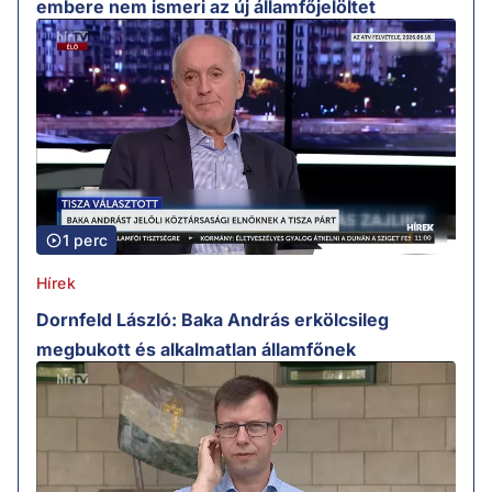
embere nem ismeri az új államfőjelöltet
1 perc
Hírek
Dornfeld László: Baka András erkölcsileg
megbukott és alkalmatlan államfőnek