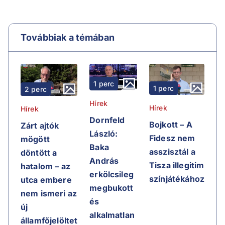
Továbbiak a témában
1 perc
1 perc
2 perc
Hírek
Hírek
Hírek
Dornfeld
Bojkott – A
Zárt ajtók
László:
Fidesz nem
mögött
Baka
asszisztál a
döntött a
András
Tisza illegitim
hatalom – az
erkölcsileg
színjátékához
utca embere
megbukott
nem ismeri az
és
új
alkalmatlan
államfőjelöltet