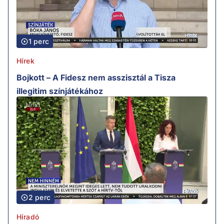
1 perc
Hírek
Bojkott – A Fidesz nem asszisztál a Tisza
illegitim színjátékához
2 perc
Híradó