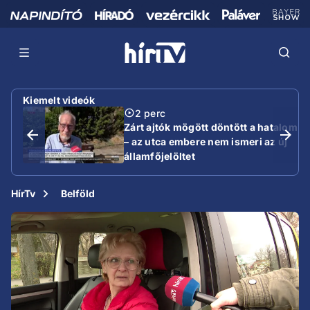
Kiemelt videók
2 perc
Zárt ajtók mögött döntött a hatalom
– az utca embere nem ismeri az új
államfőjelöltet
HírTv
Belföld