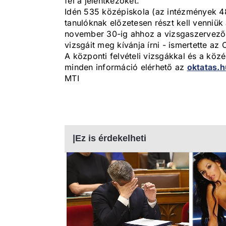
fel a jelentkezőket.
Idén 535 középiskola (az intézmények 48
tanulóknak előzetesen részt kell venniük 
november 30-ig ahhoz a vizsgaszervező k
vizsgáit meg kívánja írni - ismertette az 
A központi felvételi vizsgákkal és a köz
minden információ elérhető az
oktatas.h
MTI