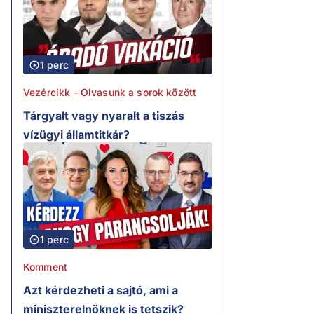
1 perc
Vezércikk - Olvasunk a sorok között
Tárgyalt vagy nyaralt a tiszás
vízügyi államtitkár?
1 perc
Komment
Azt kérdezheti a sajtó, ami a
miniszterelnöknek is tetszik?