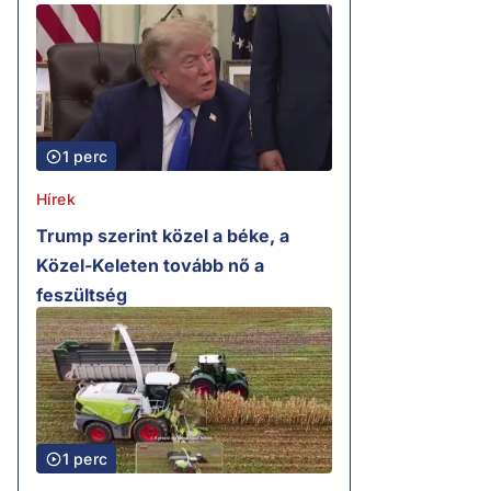
1 perc
Hírek
Trump szerint közel a béke, a
Közel-Keleten tovább nő a
feszültség
1 perc