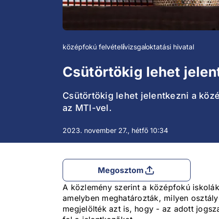
középfokú felvételi
vizsga
oktatási hivatal
Csütörtökig lehet jelen
Csütörtökig lehet jelentkezni a közé
az MTI-vel.
2023. november 27., hétfő 10:34
Megosztom
A közlemény szerint a középfokú iskolák 
amelyben meghatározták, milyen osztály
megjelölték azt is, hogy - az adott jogsza