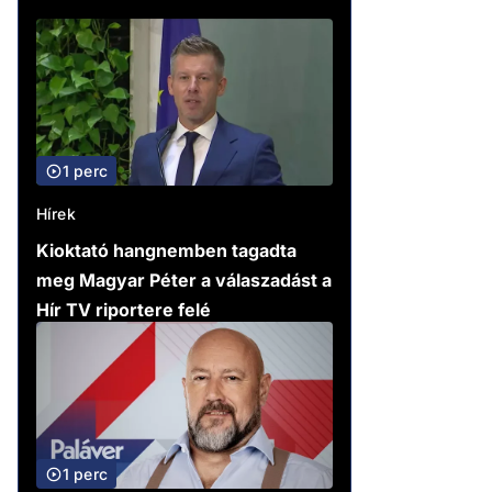
1 perc
Hírek
Kioktató hangnemben tagadta
meg Magyar Péter a válaszadást a
Hír TV riportere felé
1 perc