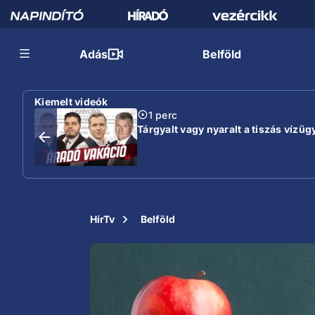
Adás
Belföld
Kiemelt videók
1 perc
Tárgyalt vagy nyaralt a tiszás vízügy
HírTv
Belföld