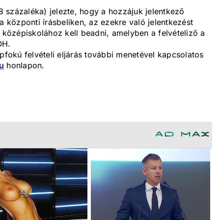
 százaléka) jelezte, hogy a hozzájuk jelentkező
a központi írásbeliken, az ezekre való jelentkezést
özépiskolához kell beadni, amelyben a felvételiző a
OH.
épfokú felvételi eljárás további menetével kapcsolatos
u
honlapon.