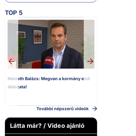
TOP 5
1.
2.
Németh Balázs: Megvan a kormány első
Kioktató hangne
áldozata!
Magyar Péter a vá
riportere felé
További népszerű videók
Látta már? / Video ajánló