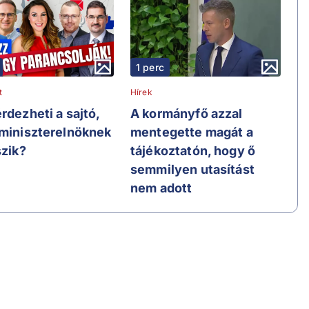
1 perc
t
Hírek
rdezheti a sajtó,
A kormányfő azzal
 miniszterelnöknek
mentegette magát a
szik?
tájékoztatón, hogy ő
semmilyen utasítást
nem adott