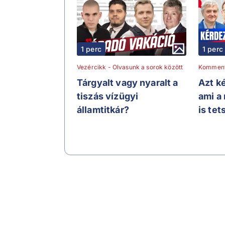
1 perc
1 perc
Vezércikk - Olvasunk a sorok között
Kommen
Tárgyalt vagy nyaralt a
Azt ké
tiszás vízügyi
ami a
államtitkár?
is tet