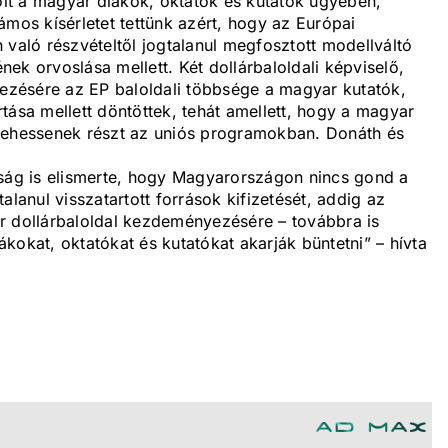
volt a magyar diákok, oktatók és kutatók ügyében,
ámos kísérletet tettünk azért, hogy az Európai
 való részvételtől jogtalanul megfosztott modellváltó
ek orvoslása mellett. Két dollárbaloldali képviselő,
zésére az EP baloldali többsége a magyar kutatók,
tása mellett döntöttek, tehát amellett, hogy a magyar
 vehessenek részt az uniós programokban. Donáth és
tság is elismerte, hogy Magyarországon nincs gond a
alanul visszatartott források kifizetését, addig az
r dollárbaloldal kezdeményezésére – továbbra is
kokat, oktatókat és kutatókat akarják büntetni” – hívta