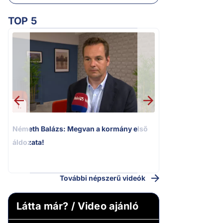
TOP 5
1.
2.
Németh Balázs: Megvan a kormány első
Kioktató hangne
áldozata!
Magyar Péter a vá
riportere felé
További népszerű videók
Látta már? / Video ajánló