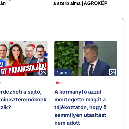
1 perc
t
Hírek
rdezheti a sajtó,
A kormányfő azzal
 miniszterelnöknek
mentegette magát a
szik?
tájékoztatón, hogy ő
semmilyen utasítást
nem adott