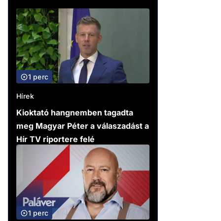
1 perc
Hírek
Kioktató hangnemben tagadta
meg Magyar Péter a válaszadást a
Hír TV riportere felé
1 perc