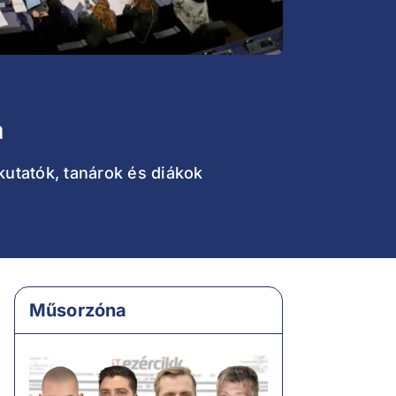
a
utatók, tanárok és diákok
Műsorzóna