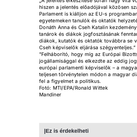
„A jelentés elkészítése során nagy vita 
hiszen a jelentés előadójával közösen sz
Parlament is kiálljon az EU-s programban
egyetemeken tanulók és oktatók helyzetén
Donáth Anna és Cseh Katalin kezdeménye
tanárok és diákok jogfosztásának fenntar
diákok, kutatók és oktatók továbbra se
Cseh képviselők eljárása szégyenteljes.”
"Felháborító, hogy míg az Európai Bizot
jogállamisággal és elkezdte az eddig jogt
európai parlamenti képviselők – a magya
teljesen törvénytelen módon a magyar diá
fel a figyelmet a politikus.
Fotó: MTI/EPA/Ronald Wittek
Mandiner