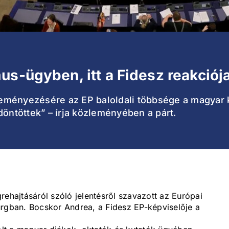
us-ügyben, itt a Fidesz reakciój
ményezésére az EP baloldali többsége a magyar k
döntöttek” – írja közleményében a párt.
hajtásáról szóló jelentésről szavazott az Európai
urgban. Bocskor Andrea, a Fidesz EP-képviselője a