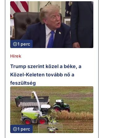
1 perc
Hírek
Trump szerint közel a béke, a
Közel-Keleten tovább nő a
feszültség
1 perc