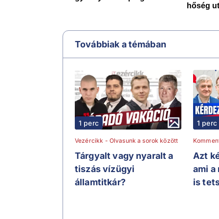
Továbbiak a témában
1 perc
1 perc
Vezércikk - Olvasunk a sorok között
Kommen
Tárgyalt vagy nyaralt a
Azt ké
tiszás vízügyi
ami a
államtitkár?
is tet