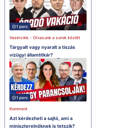
1 perc
Vezércikk - Olvasunk a sorok között
Tárgyalt vagy nyaralt a tiszás
vízügyi államtitkár?
1 perc
Komment
Azt kérdezheti a sajtó, ami a
miniszterelnöknek is tetszik?