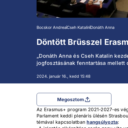
Bocskor Andrea
Cseh Katalin
Donáth Anna
Döntött Brüsszel Erasm
„Donáth Anna és Cseh Katalin kezde
jogfosztásának fenntartása mellett 
2024. január 16., kedd 15:48
Megosztom
Az Erasmus+ program 2021-2027-es végre
Parlament keddi plenáris ülésén Strasbo
témával kapcsolatban
hangsúlyozta
: