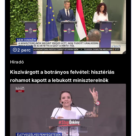
2 perc
Híradó
Kiszivárgott a botrányos felvétel: hisztériás
rohamot kapott a lebukott miniszterelnök