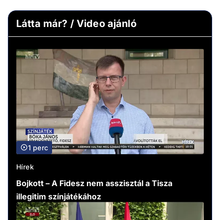
Látta már? / Video ajánló
1 perc
Hírek
Bojkott – A Fidesz nem asszisztál a Tisza
illegitim színjátékához