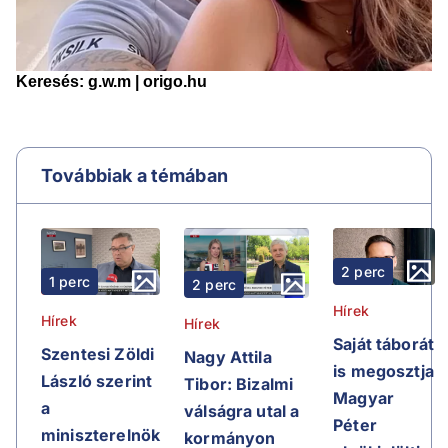
Továbbiak a témában
2 perc
1 perc
2 perc
Hírek
Hírek
Hírek
Saját táborát
Szentesi Zöldi
Nagy Attila
is megosztja
László szerint
Tibor: Bizalmi
Magyar
a
válságra utal a
Péter
miniszterelnök
kormányon