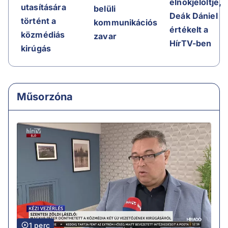
elnökjelöltje,
utasítására
belüli
Deák Dániel
történt a
kommunikációs
értékelt a
közmédiás
zavar
HírTV-ben
kirúgás
Műsorzóna
1 perc