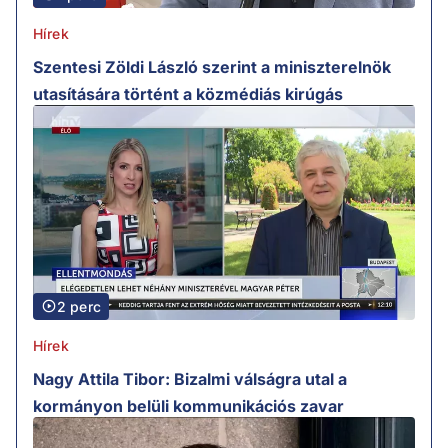
Hírek
Szentesi Zöldi László szerint a miniszterelnök
utasítására történt a közmédiás kirúgás
2 perc
Hírek
Nagy Attila Tibor: Bizalmi válságra utal a
kormányon belüli kommunikációs zavar