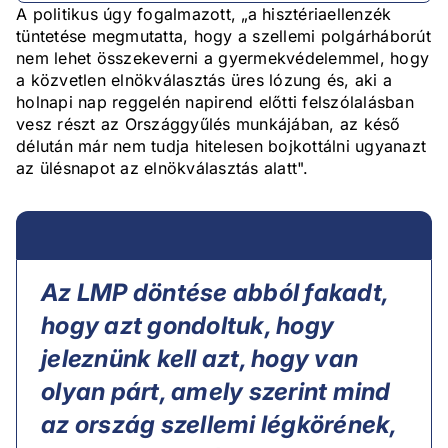
A politikus úgy fogalmazott, „a hisztériaellenzék
tüntetése megmutatta, hogy a szellemi polgárháborút
nem lehet összekeverni a gyermekvédelemmel, hogy
a közvetlen elnökválasztás üres lózung és, aki a
holnapi nap reggelén napirend előtti felszólalásban
vesz részt az Országgyűlés munkájában, az késő
délután már nem tudja hitelesen bojkottálni ugyanazt
az ülésnapot az elnökválasztás alatt".
Az LMP döntése abból fakadt,
hogy azt gondoltuk, hogy
jeleznünk kell azt, hogy van
olyan párt, amely szerint mind
az ország szellemi légkörének,