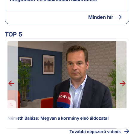
Minden hír
TOP 5
H
1.
Németh Balázs: Megvan a kormány első áldozata!
További népszerű videók