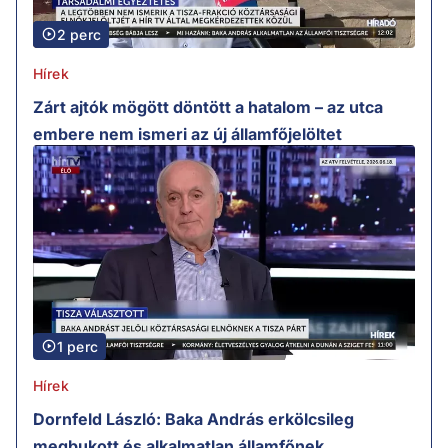
2 perc
Hírek
Zárt ajtók mögött döntött a hatalom – az utca
embere nem ismeri az új államfőjelöltet
1 perc
Hírek
Dornfeld László: Baka András erkölcsileg
megbukott és alkalmatlan államfőnek