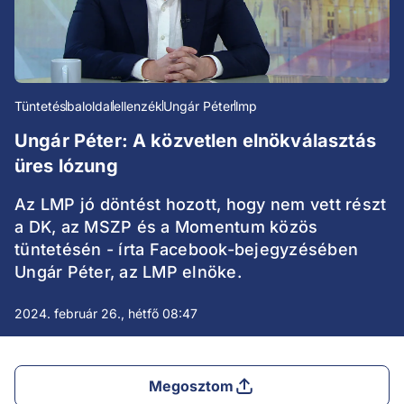
Tüntetés
baloldal
ellenzék
Ungár Péter
lmp
Ungár Péter: A közvetlen elnökválasztás
üres lózung
Az LMP jó döntést hozott, hogy nem vett részt
a DK, az MSZP és a Momentum közös
tüntetésén - írta Facebook-bejegyzésében
Ungár Péter, az LMP elnöke.
2024. február 26., hétfő 08:47
Megosztom