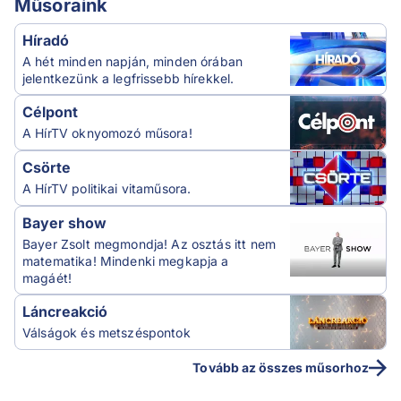
Műsoraink
Híradó
A hét minden napján, minden órában
jelentkezünk a legfrissebb hírekkel.
Célpont
A HírTV oknyomozó műsora!
Csörte
A HírTV politikai vitaműsora.
Bayer show
Bayer Zsolt megmondja! Az osztás itt nem
matematika! Mindenki megkapja a
magáét!
Láncreakció
Válságok és metszéspontok
Tovább az összes műsorhoz