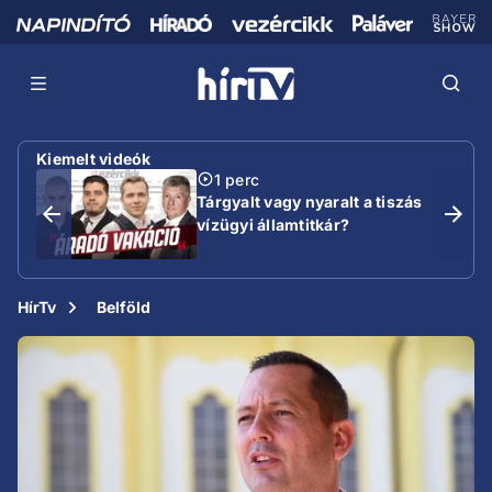
Kiemelt videók
1 perc
Tárgyalt vagy nyaralt a tiszás
vízügyi államtitkár?
HírTv
Belföld