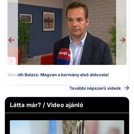
v
1.
Németh Balázs: Megvan a kormány első áldozata!
További népszerű videók
Látta már? / Video ajánló