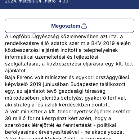
2024. március 04., hétfő 14:30
Megosztom
A Legfőbb Ügyészség közleményében azt írta: a
rendelkezésre álló adatok szerint a BKV 2019 elején
közbeszerzési eljárást indított a telephelyeinek
informatikai üzemeltetési és fejlesztési
szolgáltatásra, a közbeszerzési eljárásra egy kft. tett
ajánlatot.
Baja Ferenc volt miniszter és egykori országgyűlési
képviselő 2019 júniusában Budapesten találkozott
egy, az ajánlatot tevő gazdasági társaság
működésében jelentős befolyást gyakorló férfival,
aki stratégiai és üzleti kérdésekben döntött.
A volt miniszter a kft. tendernyertességének esetére
30 millió forint készpénzt kért azért, hogy a
szerződés létrejöttét és fenntartását - politikai
befolyásának érvényesítésével - ne akadályozza.
A közlés szerint Molnár Zsolt - a korrupciós