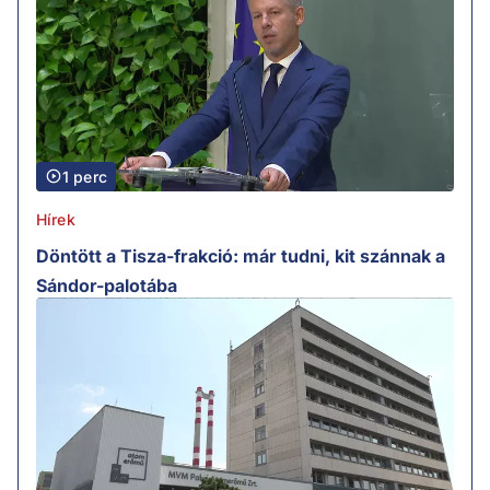
1 perc
Hírek
Döntött a Tisza-frakció: már tudni, kit szánnak a
Sándor-palotába