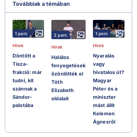
Továbbiak a témában
1 perc
1 perc
2 perc
Hírek
Hírek
Hírek
Döntött a
Nyaralás
Halálos
Tisza-
vagy
fenyegetések
frakció: már
hivatalos út?
özönlötték el
tudni, kit
Magyar
Tóth
szánnak a
Péter és a
Elizabeth
Sándor-
miniszter
oldalait
palotába
mást állít
Kelemen
Ágnesről