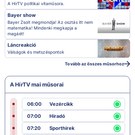
A HírTV politikai vitaműsora.
Bayer show
Bayer Zsolt megmondja! Az osztás itt nem
matematika! Mindenki megkapja a
magáét!
Láncreakció
Válságok és metszéspontok
Tovább az összes műsorhoz
A HírTV mai műsorai
06:00
Vezércikk
07:00
Híradó
07:20
Sporthírek