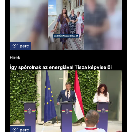
1 perc
Hírek
Így spórolnak az energiával Tisza képviselői
1 perc