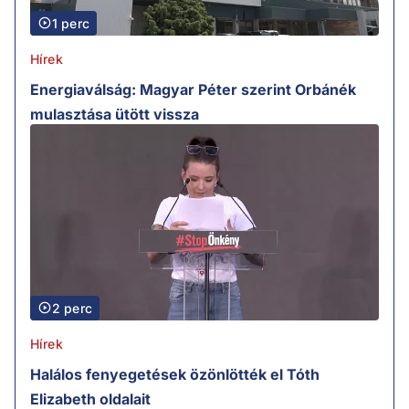
1 perc
Hírek
Energiaválság: Magyar Péter szerint Orbánék
mulasztása ütött vissza
2 perc
Hírek
Halálos fenyegetések özönlötték el Tóth
Elizabeth oldalait