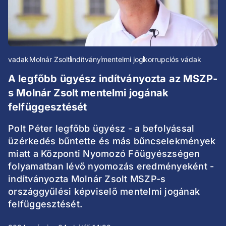
vadak
Molnár Zsolt
indítvány
mentelmi jog
korrupciós vádak
A legfőbb ügyész indítványozta az MSZP-
s Molnár Zsolt mentelmi jogának
felfüggesztését
Polt Péter legfőbb ügyész - a befolyással
üzérkedés bűntette és más bűncselekmények
miatt a Központi Nyomozó Főügyészségen
folyamatban lévő nyomozás eredményeként -
indítványozta Molnár Zsolt MSZP-s
országgyűlési képviselő mentelmi jogának
felfüggesztését.