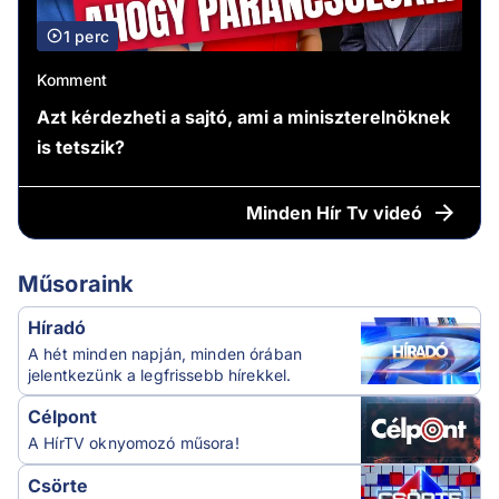
1 perc
Komment
Azt kérdezheti a sajtó, ami a miniszterelnöknek
is tetszik?
Minden
Hír Tv videó
Műsoraink
Híradó
A hét minden napján, minden órában
jelentkezünk a legfrissebb hírekkel.
Célpont
A HírTV oknyomozó műsora!
Csörte