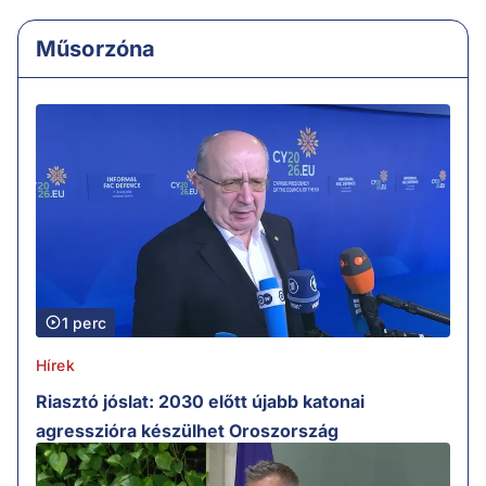
Műsorzóna
1 perc
Hírek
Riasztó jóslat: 2030 előtt újabb katonai
agresszióra készülhet Oroszország