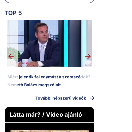
TOP 5
2.
Moszkvai gyomros
sajtó nyíltan kin
politizálást
1.
Miért jelentik fel egymást a szomszédok?
Németh Balázs megszólalt
További népszerű videók
Látta már? / Video ajánló