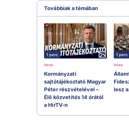
Továbbiak a témában
1 perc
1 perc
Hírek
Hírek
Kormányzati
Állam
sajtótájékoztató Magyar
Fidesz
Péter részvételével –
lesz a
Élő közvetítés 14 órától
a HírTV-n