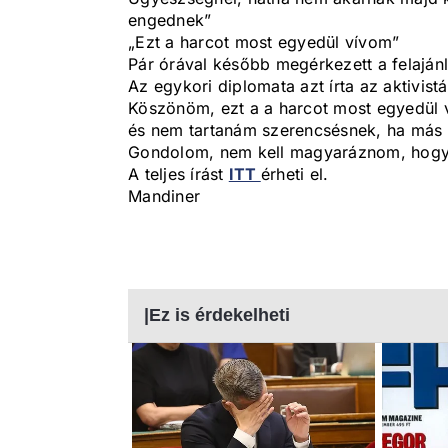
engednek”
„Ezt a harcot most egyedül vívom”
Pár órával később megérkezett a felajánlá
Az egykori diplomata azt írta az aktivist
Köszönöm, ezt a a harcot most egyedül 
és nem tartanám szerencsésnek, ha más 
Gondolom, nem kell magyaráznom, hogy 
A teljes írást
ITT
érheti el.
Mandiner