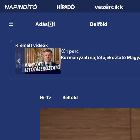
Adás
Belföld
Kiemelt videók
1 perc
Kormányzati sajtótájékoztató Magyar
HírTv
Belföld