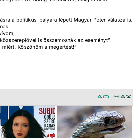
sra a politikusi pályára lépett Magyar Péter válasza is.
ának:
vívom,
közszereplővel is összemosnák az eseményt”.
miért. Köszönöm a megértést!”