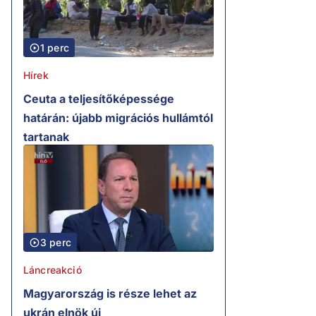
1 perc
Hírek
Ceuta a teljesítőképessége
határán: újabb migrációs hullámtól
tartanak
3 perc
Láncreakció
Magyarország is része lehet az
ukrán elnök új