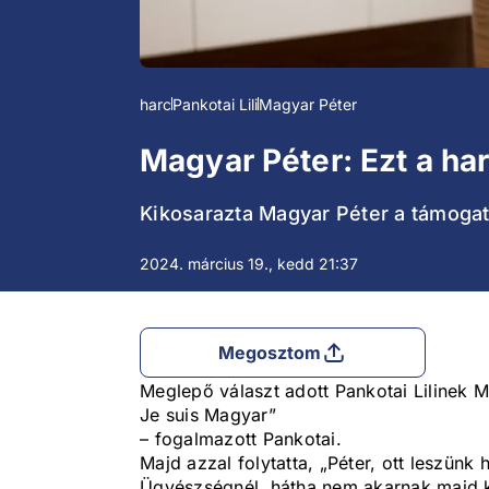
harc
Pankotai Lili
Magyar Péter
Magyar Péter: Ezt a ha
Kikosarazta Magyar Péter a támogatá
2024. március 19., kedd 21:37
Megosztom
Meglepő választ adott Pankotai Lilinek 
Je suis Magyar”
– fogalmazott Pankotai.
Majd azzal folytatta, „Péter, ott leszünk
Ügyészségnél, hátha nem akarnak majd k