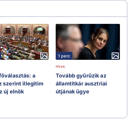
1 perc
Hírek
főválasztás: a
Tovább gyűrűzik az
 szerint illegitim
államtitkár ausztriai
z új elnök
útjának ügye