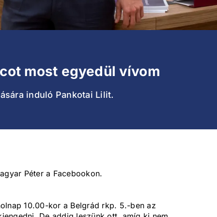
rcot most egyedül vívom
sára induló Pankotai Lilit.
Magyar Péter a Facebookon.
 holnap 10.00-kor a Belgrád rkp. 5.-ben az
iengedni. De addig leszünk ott, amíg ki nem