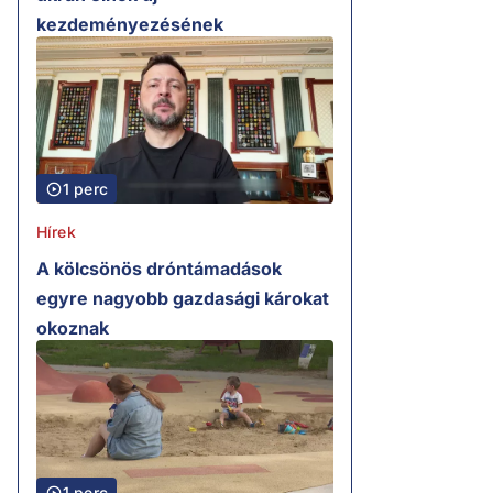
kezdeményezésének
1 perc
Hírek
A kölcsönös dróntámadások
egyre nagyobb gazdasági károkat
okoznak
1 perc