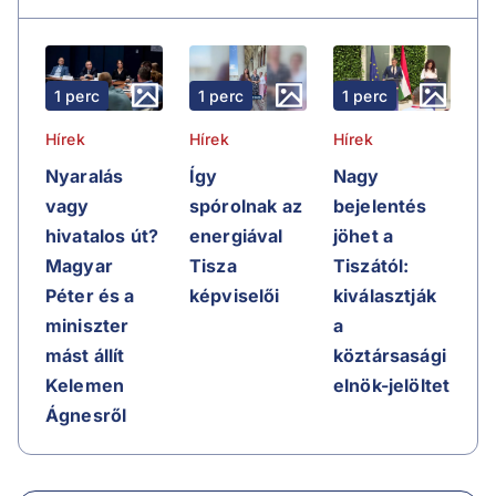
1 perc
1 perc
1 perc
Hírek
Hírek
Hírek
Nyaralás
Így
Nagy
vagy
spórolnak az
bejelentés
hivatalos út?
energiával
jöhet a
Magyar
Tisza
Tiszától:
Péter és a
képviselői
kiválasztják
miniszter
a
mást állít
köztársasági
Kelemen
elnök-jelöltet
Ágnesről