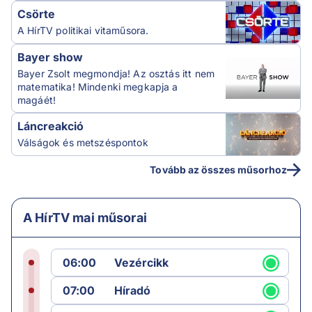
Csörte
A HírTV politikai vitaműsora.
Bayer show
Bayer Zsolt megmondja! Az osztás itt nem
matematika! Mindenki megkapja a
magáét!
Láncreakció
Válságok és metszéspontok
Tovább az összes műsorhoz
A HírTV mai műsorai
06:00
Vezércikk
07:00
Híradó