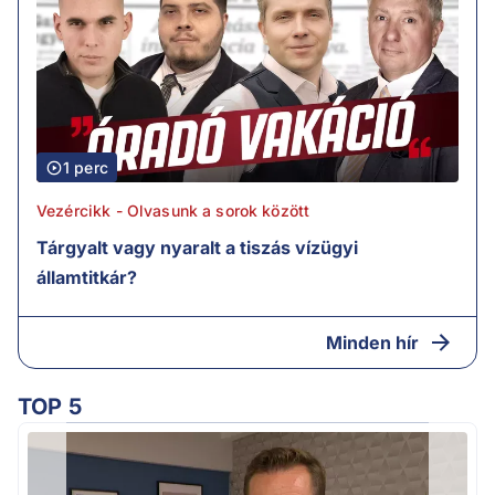
1 perc
Vezércikk - Olvasunk a sorok között
Tárgyalt vagy nyaralt a tiszás vízügyi
államtitkár?
Minden hír
TOP 5