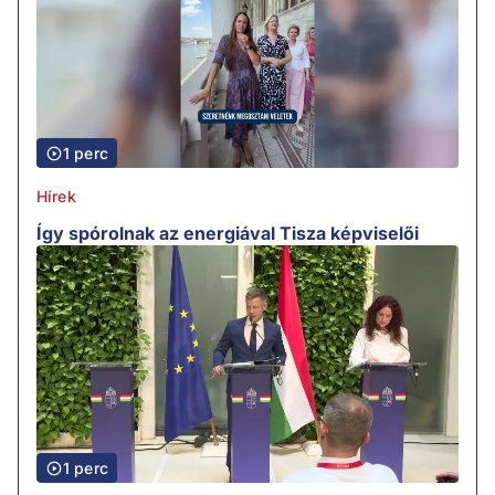
1 perc
Hírek
Így spórolnak az energiával Tisza képviselői
1 perc