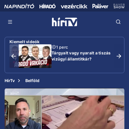
Kiemelt videók
1 perc
Tárgyalt vagy nyaralt a tiszás
vízügyi államtitkár?
HírTv
Belföld