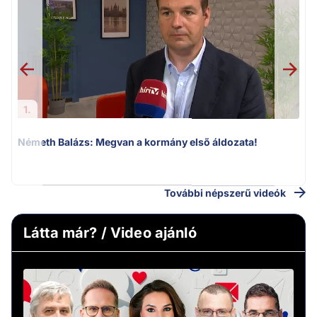
1.
Németh Balázs: Megvan a kormány első áldozata!
v
További népszerű videók
Látta már? / Video ajánló