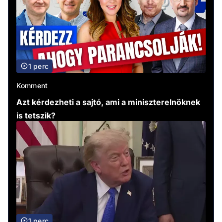
1 perc
Komment
Azt kérdezheti a sajtó, ami a miniszterelnöknek
is tetszik?
1 perc