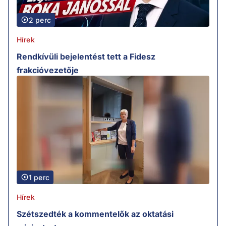
2 perc
Hírek
Rendkívüli bejelentést tett a Fidesz
frakcióvezetője
1 perc
Hírek
Szétszedték a kommentelők az oktatási