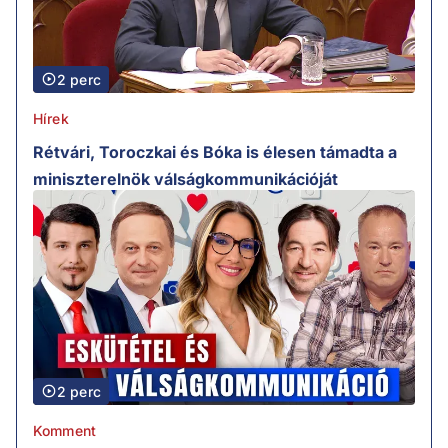
2 perc
Hírek
Rétvári, Toroczkai és Bóka is élesen támadta a
miniszterelnök válságkommunikációját
2 perc
Komment