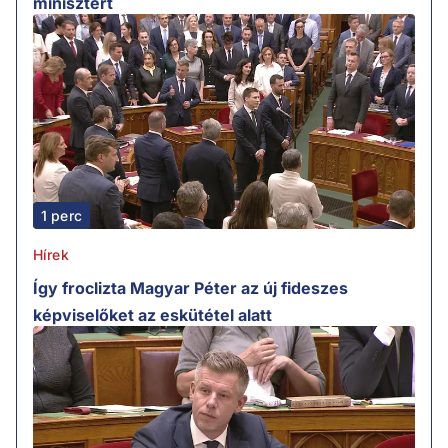
minisztert
1 perc
Hírek
Így froclizta Magyar Péter az új fideszes
képviselőket az eskütétel alatt