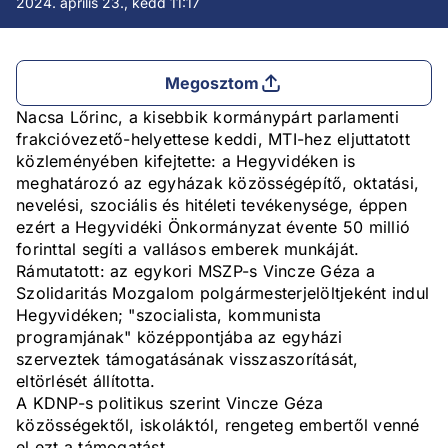
2024. április 23., kedd 11:17
Megosztom
Nacsa Lőrinc, a kisebbik kormánypárt parlamenti
frakcióvezető-helyettese keddi, MTI-hez eljuttatott
közleményében kifejtette: a Hegyvidéken is
meghatározó az egyházak közösségépítő, oktatási,
nevelési, szociális és hitéleti tevékenysége, éppen
ezért a Hegyvidéki Önkormányzat évente 50 millió
forinttal segíti a vallásos emberek munkáját.
Rámutatott: az egykori MSZP-s Vincze Géza a
Szolidaritás Mozgalom polgármesterjelöltjeként indul
Hegyvidéken; "szocialista, kommunista
programjának" középpontjába az egyházi
szerveztek támogatásának visszaszorítását,
eltörlését állította.
A KDNP-s politikus szerint Vincze Géza
közösségektől, iskoláktól, rengeteg embertől venné
el ezt a támogatást.