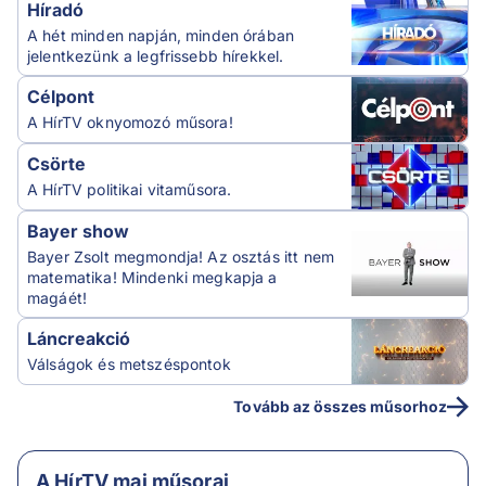
Híradó
A hét minden napján, minden órában
jelentkezünk a legfrissebb hírekkel.
Célpont
A HírTV oknyomozó műsora!
Csörte
A HírTV politikai vitaműsora.
Bayer show
Bayer Zsolt megmondja! Az osztás itt nem
matematika! Mindenki megkapja a
magáét!
Láncreakció
Válságok és metszéspontok
Tovább az összes műsorhoz
A HírTV mai műsorai