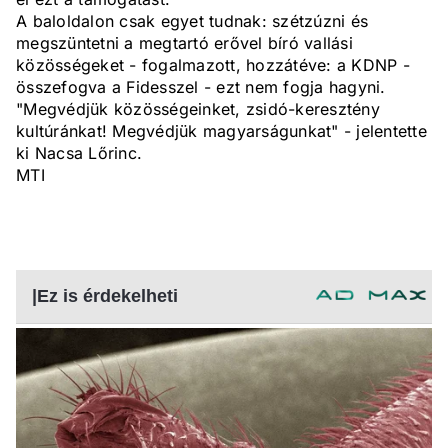
A baloldalon csak egyet tudnak: szétzúzni és
megszüntetni a megtartó erővel bíró vallási
közösségeket - fogalmazott, hozzátéve: a KDNP -
összefogva a Fidesszel - ezt nem fogja hagyni.
"Megvédjük közösségeinket, zsidó-keresztény
kultúránkat! Megvédjük magyarságunkat" - jelentette
ki Nacsa Lőrinc.
MTI