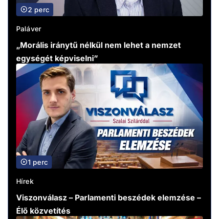
2 perc
Paláver
„Morális iránytű nélkül nem lehet a nemzet
egységét képviselni”
1 perc
Hírek
Viszonválasz – Parlamenti beszédek elemzése –
Élő közvetítés