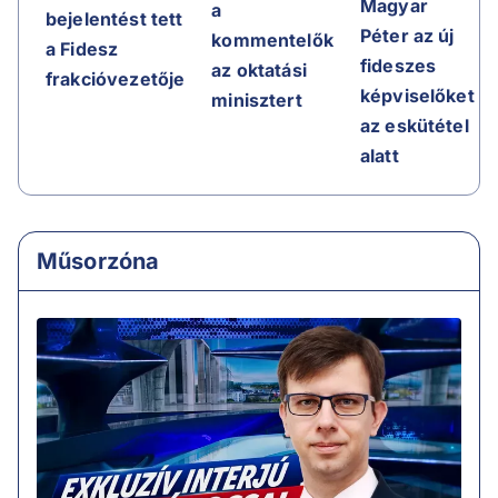
Magyar
a
bejelentést tett
Péter az új
kommentelők
a Fidesz
fideszes
az oktatási
frakcióvezetője
képviselőket
minisztert
az eskütétel
alatt
Műsorzóna