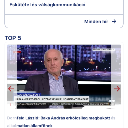
Eskütétel és válságkommunikáció
Minden hír
TOP 5
K
k
1.
Dornfeld László: Baka András erkölcsileg megbukott és
alkalmatlan államfőnek