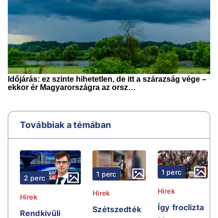
Továbbiak a témában
1 perc
1 perc
2 perc
Hírek
Hírek
Hírek
Így froclizta
Szétszedték
Rendkívüli