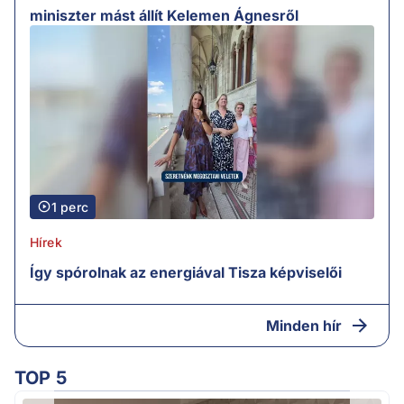
miniszter mást állít Kelemen Ágnesről
1 perc
Hírek
Így spórolnak az energiával Tisza képviselői
Minden hír
TOP 5