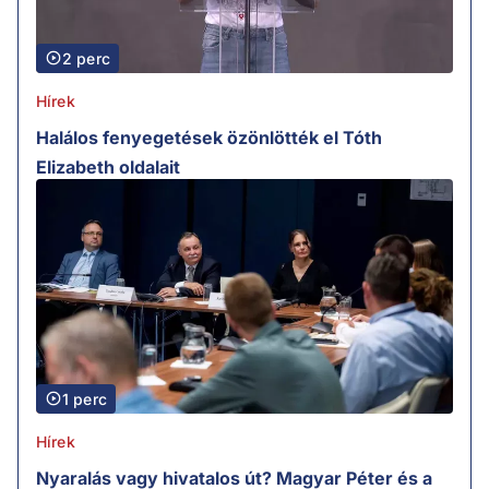
2 perc
Hírek
Halálos fenyegetések özönlötték el Tóth
Elizabeth oldalait
1 perc
Hírek
Nyaralás vagy hivatalos út? Magyar Péter és a