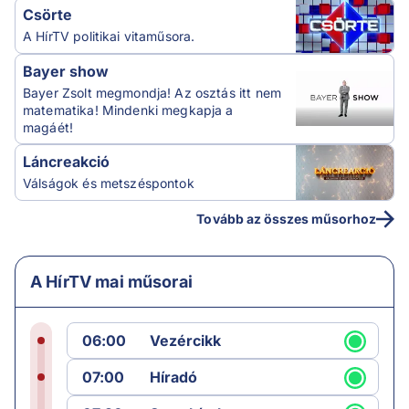
Csörte
A HírTV politikai vitaműsora.
Bayer show
Bayer Zsolt megmondja! Az osztás itt nem
matematika! Mindenki megkapja a
magáét!
Láncreakció
Válságok és metszéspontok
Tovább az összes műsorhoz
A HírTV mai műsorai
06:00
Vezércikk
07:00
Híradó