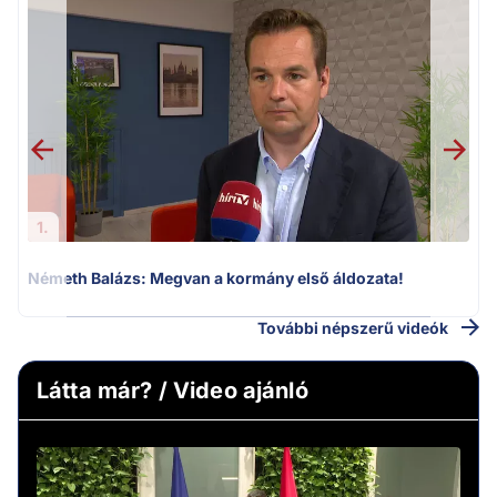
v
1.
Németh Balázs: Megvan a kormány első áldozata!
További népszerű videók
Látta már? / Video ajánló