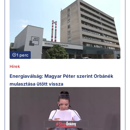
1 perc
Hírek
Energiaválság: Magyar Péter szerint Orbánék
mulasztása ütött vissza