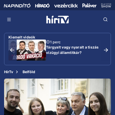
Kiemelt videók
1 perc
Tárgyalt vagy nyaralt a tiszás
vízügyi államtitkár?
HírTv
Belföld