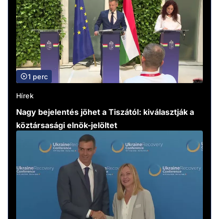
1 perc
Hírek
Nagy bejelentés jöhet a Tiszától: kiválasztják a
köztársasági elnök-jelöltet