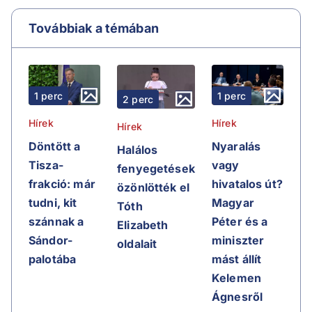
Továbbiak a témában
1 perc
1 perc
2 perc
Hírek
Hírek
Hírek
Döntött a
Nyaralás
Halálos
Tisza-
vagy
fenyegetések
frakció: már
hivatalos út?
özönlötték el
tudni, kit
Magyar
Tóth
szánnak a
Péter és a
Elizabeth
Sándor-
miniszter
oldalait
palotába
mást állít
Kelemen
Ágnesről