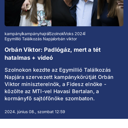
kampány
kampányhajrá
Szolnok
Voks 2024
Egymillió Találkozás Napja
orbán viktor
Orbán Viktor: Padlógáz, mert a tét
hatalmas + videó
Szolnokon kezdte az Egymillió Találkozás
Napjára szervezett kampánykörútját Orbán
Viktor miniszterelnök, a Fidesz elnöke -
közölte az MTI-vel Havasi Bertalan, a
kormányfő sajtófőnöke szombaton.
2024. június 08., szombat 12:59