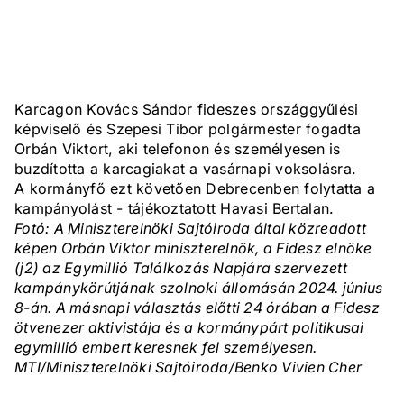
Karcagon Kovács Sándor fideszes országgyűlési
képviselő és Szepesi Tibor polgármester fogadta
Orbán Viktort, aki telefonon és személyesen is
buzdította a karcagiakat a vasárnapi voksolásra.
A kormányfő ezt követően Debrecenben folytatta a
kampányolást - tájékoztatott Havasi Bertalan.
Fotó: A Miniszterelnöki Sajtóiroda által közreadott
képen Orbán Viktor miniszterelnök, a Fidesz elnöke
(j2) az Egymillió Találkozás Napjára szervezett
kampánykörútjának szolnoki állomásán 2024. június
8-án. A másnapi választás előtti 24 órában a Fidesz
ötvenezer aktivistája és a kormánypárt politikusai
egymillió embert keresnek fel személyesen.
MTI/Miniszterelnöki Sajtóiroda/Benko Vivien Cher