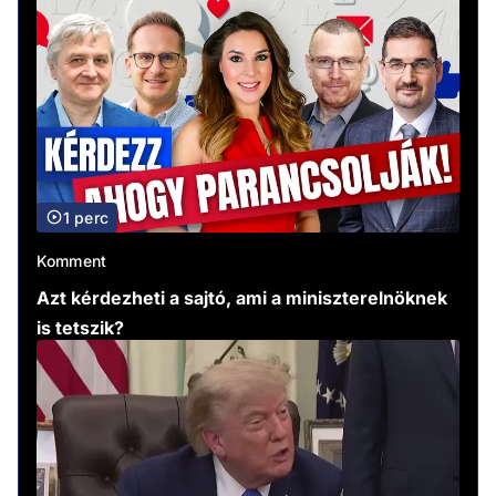
1 perc
Komment
Azt kérdezheti a sajtó, ami a miniszterelnöknek
is tetszik?