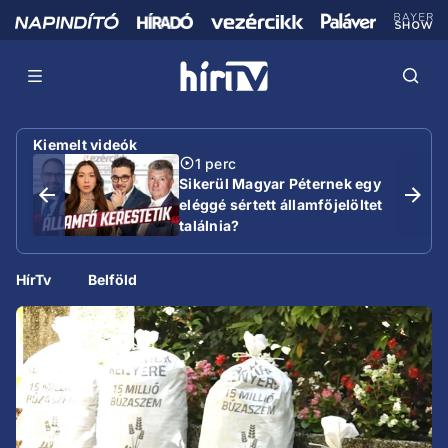
Kiemelt videók
1 perc
Sikerül Magyar Péternek egy
eléggé sértett államfőjelöltet
találnia?
HírTv
Belföld