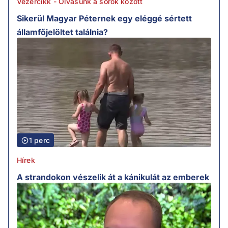
Vezércikk - Olvasunk a sorok között
Sikerül Magyar Péternek egy eléggé sértett
államfőjelöltet találnia?
1 perc
Hírek
A strandokon vészelik át a kánikulát az emberek