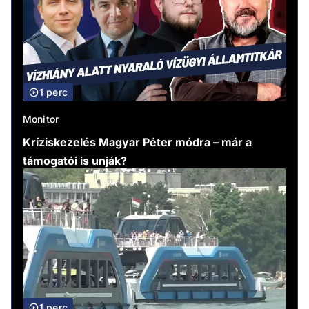
1 perc
Monitor
Kríziskezelés Magyar Péter módra – már a
támogatói is unják?
1 perc