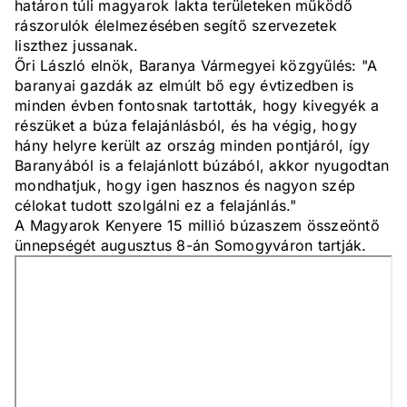
határon túli magyarok lakta területeken működő
rászorulók élelmezésében segítő szervezetek
liszthez jussanak.
Őri László elnök, Baranya Vármegyei közgyűlés: "A
baranyai gazdák az elmúlt bő egy évtizedben is
minden évben fontosnak tartották, hogy kivegyék a
részüket a búza felajánlásból, és ha végig, hogy
hány helyre került az ország minden pontjáról, így
Baranyából is a felajánlott búzából, akkor nyugodtan
mondhatjuk, hogy igen hasznos és nagyon szép
célokat tudott szolgálni ez a felajánlás."
A Magyarok Kenyere 15 millió búzaszem összeöntő
ünnepségét augusztus 8-án Somogyváron tartják.