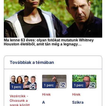
Továbbiak a témában
1 perc
1 perc
1 perc
Hírek
Hírek
Vezércikk -
Olvasunk a
A
Szikra
sorok között