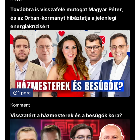
Továbbra is visszafelé mutogat Magyar Péter,
és az Orbán-kormányt hibáztatja a jelenlegi
energiakrízisért
1 perc
Komment
Visszatért a házmesterek és a besúgók kora?