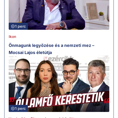
1 perc
Ikon
Önmagunk legyőzése és a nemzeti mez –
Mocsai Lajos életútja
1 perc