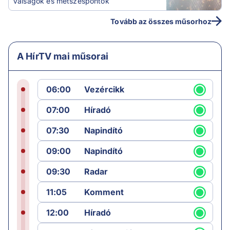
Válságok és metszéspontok
Tovább az összes műsorhoz
A HírTV mai műsorai
06:00
Vezércikk
07:00
Híradó
07:30
Napindító
09:00
Napindító
09:30
Radar
11:05
Komment
12:00
Híradó