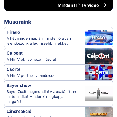
Minden
Hír Tv videó
Műsoraink
Híradó
A hét minden napján, minden órában
jelentkezünk a legfrissebb hírekkel.
Célpont
A HírTV oknyomozó műsora!
Csörte
A HírTV politikai vitaműsora.
Bayer show
Bayer Zsolt megmondja! Az osztás itt nem
matematika! Mindenki megkapja a
magáét!
Láncreakció