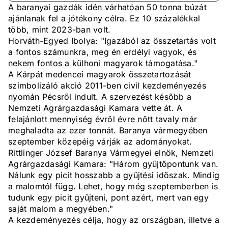
A baranyai gazdák idén várhatóan 50 tonna búzát
ajánlanak fel a jótékony célra. Ez 10 százalékkal
több, mint 2023-ban volt.
Horváth-Egyed Ibolya: "Igazából az összetartás volt
a fontos számunkra, meg én erdélyi vagyok, és
nekem fontos a külhoni magyarok támogatása."
A Kárpát medencei magyarok összetartozását
szimbolizáló akció 2011-ben civil kezdeményezés
nyomán Pécsről indult. A szervezést később a
Nemzeti Agrárgazdasági Kamara vette át. A
felajánlott mennyiség évről évre nőtt tavaly már
meghaladta az ezer tonnát. Baranya vármegyében
szeptember közepéig várják az adományokat.
Rittlinger József Baranya Vármegyei elnök, Nemzeti
Agrárgazdasági Kamara: "Három gyűjtőpontunk van.
Nálunk egy picit hosszabb a gyűjtési időszak. Mindig
a malomtól függ. Lehet, hogy még szeptemberben is
tudunk egy picit gyűjteni, pont azért, mert van egy
saját malom a megyében."
A kezdeményezés célja, hogy az országban, illetve a