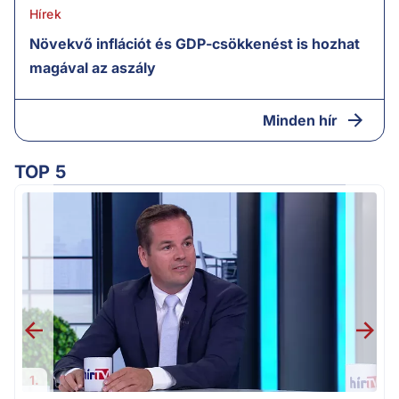
Hírek
Növekvő inflációt és GDP-csökkenést is hozhat
magával az aszály
Minden hír
TOP 5
M
k
1.