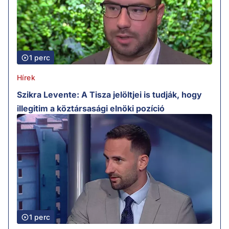
1 perc
Hírek
Szikra Levente: A Tisza jelöltjei is tudják, hogy
illegitim a köztársasági elnöki pozíció
1 perc