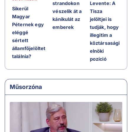
strandokon
Levente: A
Sikerül
vészelik át a
Tisza
Magyar
kánikulát az
jelöltjei is
Péternek egy
emberek
tudják, hogy
eléggé
illegitim a
sértett
köztársasági
államfőjelöltet
elnöki
találnia?
pozíció
Műsorzóna