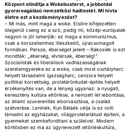
Központ elindítja a Wokebusterst, a jobboldal
gyorsreagálású nemzetközi hadtestét. Mi hívta
életre ezt a kezdeményezést?
– Mi más, mint maga a woke. Elsőre kifejezetten
idegenül cseng ez a szó, pedig mi, közép-európaiak
nagyon is jól ismerjük: ez maga a kommunizmus,
csak a korszellemhez illeszkedő, újracsomagolt
formában. Persze, éberséget jelent – Rákosiék is ezt
mondták: „éberség, elvtársak, éberség!”.
Szocialisták és liberálisok vadházasságának
szerelemgyereke ez a woke, csak most osztályharc
helyett társadalmi igazságharc, cenzúra helyett
politikai korrektség, proletáröntudat-építés helyett
érzékenyítés van, de a lényeg ugyanaz: a nyugati,
keresztény kultúra eltörlése, a nemzeti lét lebontása,
az állami szuverenitás elsorvasztása, a család
szétverése. Leninék, Kun Béláék célja is ez volt:
támadni az egyházakat, világproletariátust építeni, a
gyermeket szembefordítani a szüleivel. Modern
köntösben ez ma az úgynevezett eltörléskultúra,