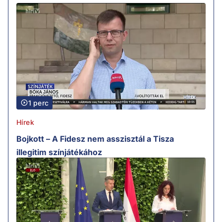
1 perc
Hírek
Bojkott – A Fidesz nem asszisztál a Tisza
illegitim színjátékához