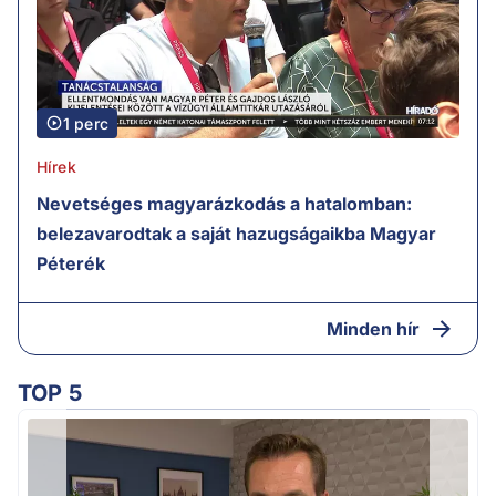
1 perc
Hírek
Nevetséges magyarázkodás a hatalomban:
belezavarodtak a saját hazugságaikba Magyar
Péterék
Minden hír
TOP 5
H