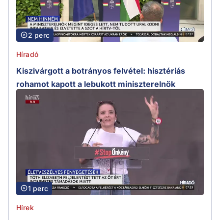
2 perc
Híradó
Kiszivárgott a botrányos felvétel: hisztériás
rohamot kapott a lebukott miniszterelnök
1 perc
Hírek