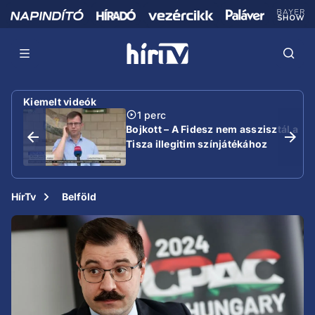
Kiemelt videók
1 perc
Bojkott – A Fidesz nem asszisztál a
Tisza illegitim színjátékához
HírTv
Belföld