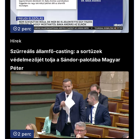
2 perc
Hírek
Szürreális államfő-casting: a sortüzek
védelmezőjét tolja a Sándor-palotába Magyar
Péter
2 perc