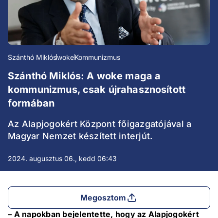
Szánthó Miklós
woke
Kommunizmus
Szánthó Miklós: A woke maga a
kommunizmus, csak újrahasznosított
formában
Az Alapjogokért Központ főigazgatójával a
Magyar Nemzet készített interjút.
2024. augusztus 06., kedd 06:43
Megosztom
– A napokban bejelentette, hogy az Alapjogokért