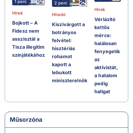
1 perc
2 perc
Hírek
Hírek
Híradó
Vérlázító
Bojkott – A
Kiszivárgott a
kettős
Fidesz nem
botrányos
mérce:
asszisztál a
felvétel:
halálosan
Tisza illegitim
hisztériás
fenyegetik
színjátékához
rohamot
az
kapott a
aktivistát,
lebukott
a hatalom
miniszterelnök
pedig
hallgat
Műsorzóna