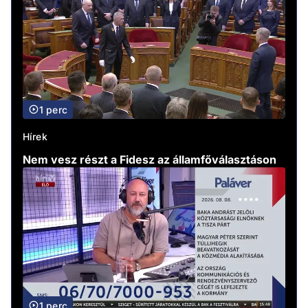
1 perc
Hírek
Nem vesz részt a Fidesz az államfőválasztáson
1 perc