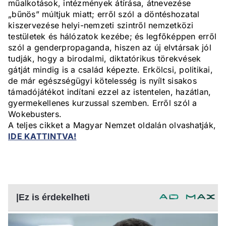
műalkotások, intézmények átírása, átnevezése
„bűnös” múltjuk miatt; erről szól a döntéshozatal
kiszervezése helyi-nemzeti szintről nemzetközi
testületek és hálózatok kezébe; és legfőképpen erről
szól a genderpropaganda, hiszen az új elvtársak jól
tudják, hogy a birodalmi, diktatórikus törekvések
gátját mindig is a család képezte. Erkölcsi, politikai,
de már egészségügyi kötelesség is nyílt sisakos
támadójátékot indítani ezzel az istentelen, hazátlan,
gyermekellenes kurzussal szemben. Erről szól a
Wokebusters.
A teljes cikket a Magyar Nemzet oldalán olvashatják,
IDE KATTINTVA!