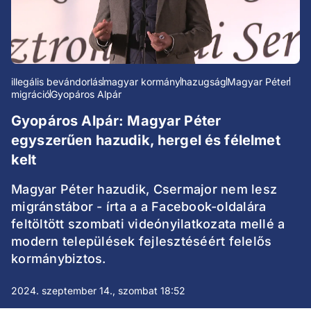
illegális bevándorlás
magyar kormány
hazugság
Magyar Péter
migráció
Gyopáros Alpár
Gyopáros Alpár: Magyar Péter
egyszerűen hazudik, hergel és félelmet
kelt
Magyar Péter hazudik, Csermajor nem lesz
migránstábor - írta a a Facebook-oldalára
feltöltött szombati videónyilatkozata mellé a
modern települések fejlesztéséért felelős
kormánybiztos.
2024. szeptember 14., szombat 18:52