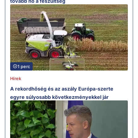
tovább nő a feszültség
1 perc
Hírek
A rekordhőség és az aszály Európa-szerte
egyre súlyosabb következményekkel jár