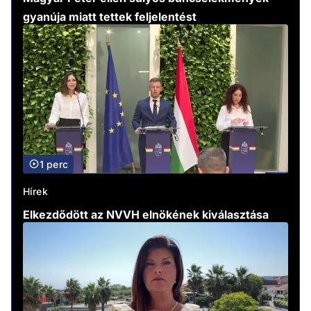
gyanúja miatt tettek feljelentést
1 perc
Hírek
Elkezdődött az NVVH elnökének kiválasztása