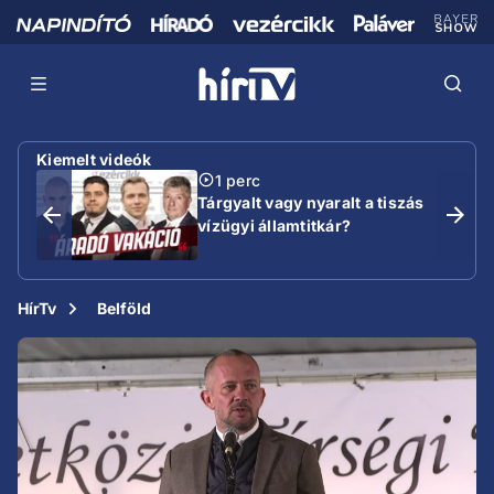
Kiemelt videók
1 perc
Tárgyalt vagy nyaralt a tiszás
vízügyi államtitkár?
HírTv
Belföld