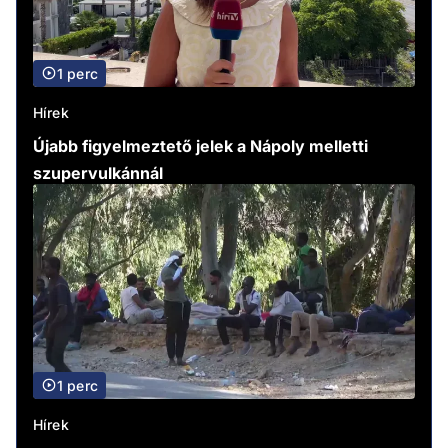
1 perc
Hírek
Újabb figyelmeztető jelek a Nápoly melletti
szupervulkánnál
1 perc
Hírek