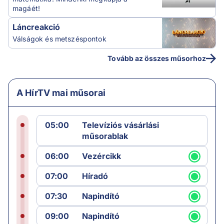
magáét!
Láncreakció
Válságok és metszéspontok
Tovább az összes műsorhoz
A HírTV mai műsorai
05:00
Televíziós vásárlási
műsorablak
06:00
Vezércikk
07:00
Híradó
07:30
Napindító
09:00
Napindító