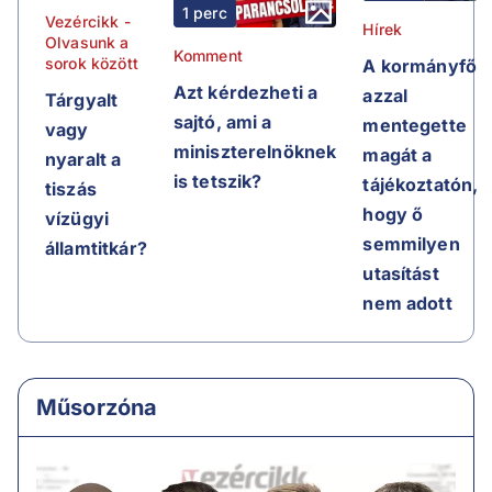
1 perc
Vezércikk -
Hírek
Olvasunk a
Komment
sorok között
A kormányfő
Azt kérdezheti a
azzal
Tárgyalt
sajtó, ami a
mentegette
vagy
miniszterelnöknek
magát a
nyaralt a
is tetszik?
tájékoztatón,
tiszás
hogy ő
vízügyi
semmilyen
államtitkár?
utasítást
nem adott
Műsorzóna