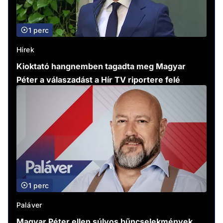
1 perc
Hírek
Kioktató hangnemben tagadta meg Magyar
Péter a válaszadást a Hír TV riportere felé
1 perc
Paláver
Magyar Péter ellen súlyos bűncselekmények