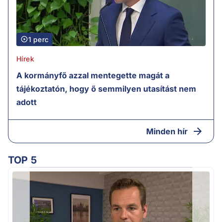
1 perc
Hírek
A kormányfő azzal mentegette magát a
tájékoztatón, hogy ő semmilyen utasítást nem
adott
Minden hír
TOP 5
F