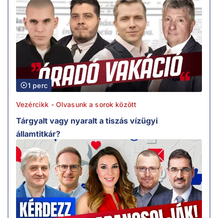
1 perc
Vezércikk - Olvasunk a sorok között
Tárgyalt vagy nyaralt a tiszás vízügyi
államtitkár?