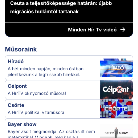
Ceuta a teljesítőképessége határán: újabb
migrációs hullámtól tartanak
Minden
Hír Tv videó
Műsoraink
Híradó
A hét minden napján, minden órában
jelentkezünk a legfrissebb hírekkel.
Célpont
A HírTV oknyomozó műsora!
Csörte
A HírTV politikai vitaműsora.
Bayer show
Bayer Zsolt megmondja! Az osztás itt nem
matematika! Mindenki megkapja a