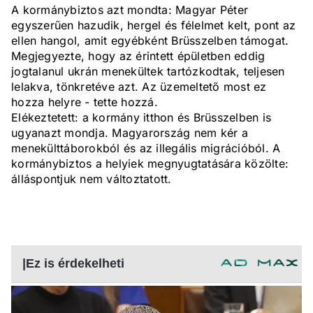
A kormánybiztos azt mondta: Magyar Péter
egyszerűen hazudik, hergel és félelmet kelt, pont az
ellen hangol, amit egyébként Brüsszelben támogat.
Megjegyezte, hogy az érintett épületben eddig
jogtalanul ukrán menekültek tartózkodtak, teljesen
lelakva, tönkretéve azt. Az üzemeltető most ez
hozza helyre - tette hozzá.
Elékeztetett: a kormány itthon és Brüsszelben is
ugyanazt mondja. Magyarország nem kér a
menekülttáborokból és az illegális migrációból. A
kormánybiztos a helyiek megnyugtatására közölte:
álláspontjuk nem változtatott.