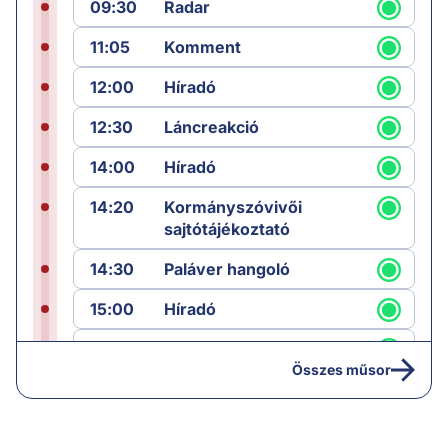
09:30
Radar
11:05
Komment
12:00
Híradó
12:30
Láncreakció
14:00
Híradó
14:20
Kormányszóvivői
sajtótájékoztató
14:30
Paláver hangoló
15:00
Híradó
15:30
Paláver
Összes műsor
17:00
Hírek
19:00
Hírek