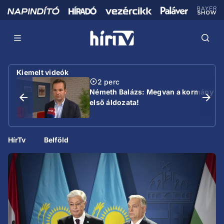
Kiemelt videók
2 perc
Németh Balázs: Megvan a kormány
első áldozata!
HírTv
Belföld