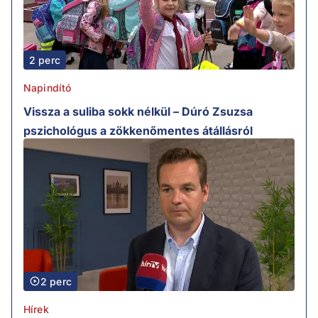
2 perc
Napindító
Vissza a suliba sokk nélkül – Dúró Zsuzsa
pszichológus a zökkenőmentes átállásról
2 perc
Hírek