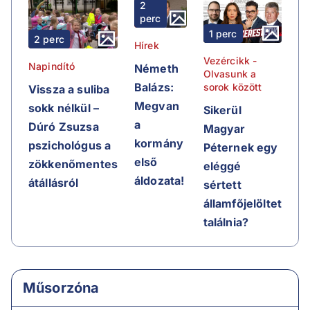
2
perc
1 perc
2 perc
Hírek
Vezércikk -
Napindító
Németh
Olvasunk a
Balázs:
sorok között
Vissza a suliba
Megvan
sokk nélkül –
Sikerül
a
Dúró Zsuzsa
Magyar
kormány
pszichológus a
Péternek egy
első
zökkenőmentes
eléggé
áldozata!
átállásról
sértett
államfőjelöltet
találnia?
Műsorzóna