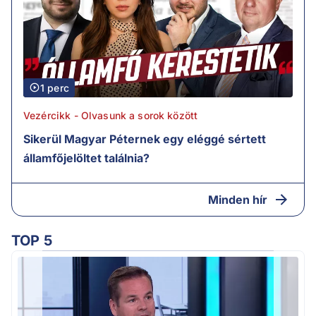
1 perc
Vezércikk - Olvasunk a sorok között
Sikerül Magyar Péternek egy eléggé sértett
államfőjelöltet találnia?
Minden hír
TOP 5
M
k