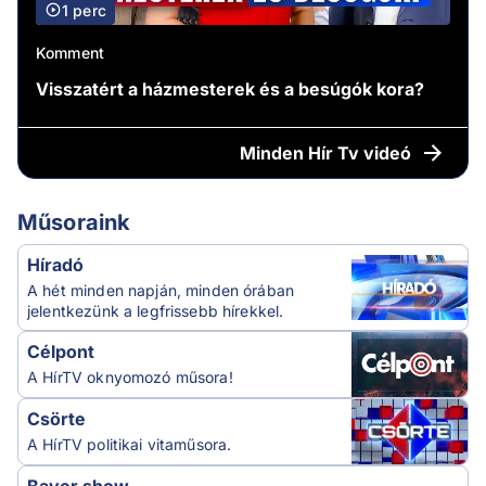
1 perc
Komment
Visszatért a házmesterek és a besúgók kora?
Minden
Hír Tv videó
Műsoraink
Híradó
A hét minden napján, minden órában
jelentkezünk a legfrissebb hírekkel.
Célpont
A HírTV oknyomozó műsora!
Csörte
A HírTV politikai vitaműsora.
Bayer show