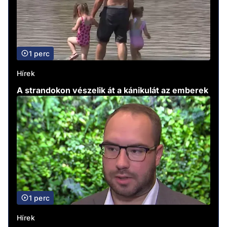
1 perc
Hírek
A strandokon vészelik át a kánikulát az emberek
1 perc
Hírek