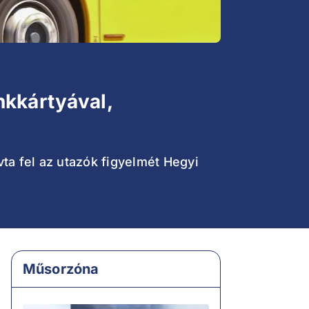
nkkártyával,
vta fel az utazók figyelmét Hegyi
Műsorzóna