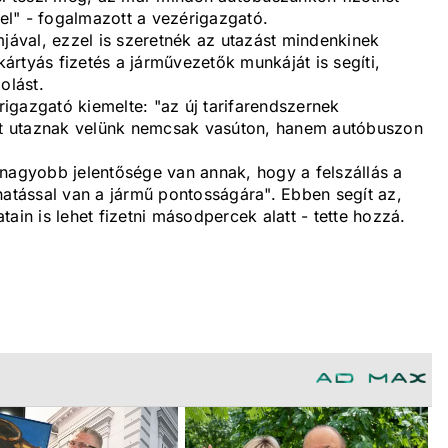
l" - fogalmazott a vezérigazgató.
mjával, ezzel is szeretnék az utazást mindenkinek
rtyás fizetés a járművezetők munkáját is segíti,
olást.
igazgató kiemelte: "az új tarifarendszernek
t utaznak velünk nemcsak vasúton, hanem autóbuszon
 nagyobb jelentősége van annak, hogy a felszállás a
hatással van a jármű pontosságára". Ebben segít az,
ain is lehet fizetni másodpercek alatt - tette hozzá.