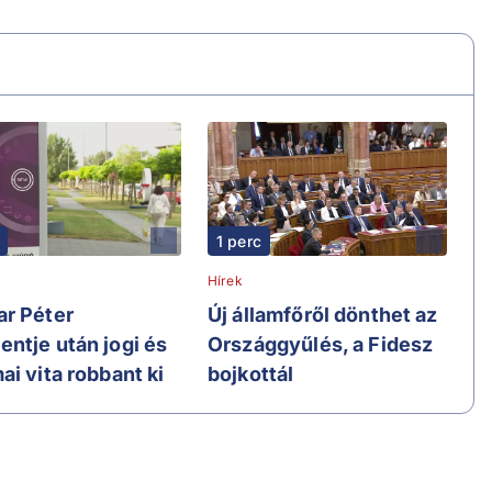
1 perc
Hírek
r Péter
Új államfőről dönthet az
ntje után jogi és
Országgyűlés, a Fidesz
i vita robbant ki
bojkottál