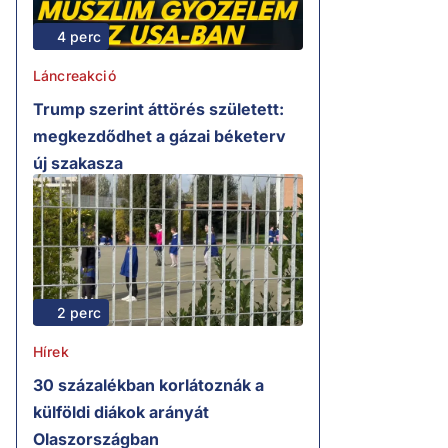
4 perc
Láncreakció
Trump szerint áttörés született:
megkezdődhet a gázai béketerv
új szakasza
2 perc
Hírek
30 százalékban korlátoznák a
külföldi diákok arányát
Olaszországban