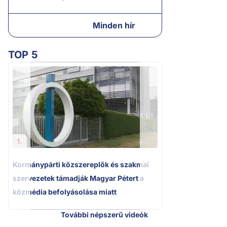
Minden hír
TOP 5
2.
Kétségbeesett ca
Polgár Judit és 
volt főbíró a me
1.
Kormánypárti közszereplők és szakmai
szervezetek támadják Magyar Pétert a
közmédia befolyásolása miatt
További népszerű videók