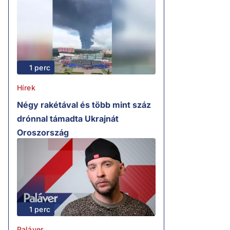
1 perc
Hírek
Négy rakétával és több mint száz
drónnal támadta Ukrajnát
Oroszország
1 perc
Paláver