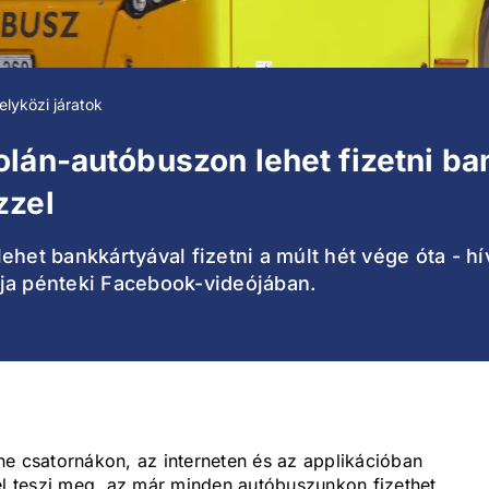
elyközi járatok
lán-autóbuszon lehet fizetni ba
zzel
het bankkártyával fizetni a múlt hét vége óta - hí
ja pénteki Facebook-videójában.
ne csatornákon, az interneten és az applikációban
él teszi meg, az már minden autóbuszunkon fizethet