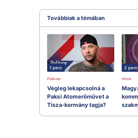
Továbbiak a témában
1 perc
2 perc
Paláver
Hírek
Végleg lekapcsolná a
Magya
Paksi Atomerőművet a
komme
Tisza-kormány tagja?
szakma