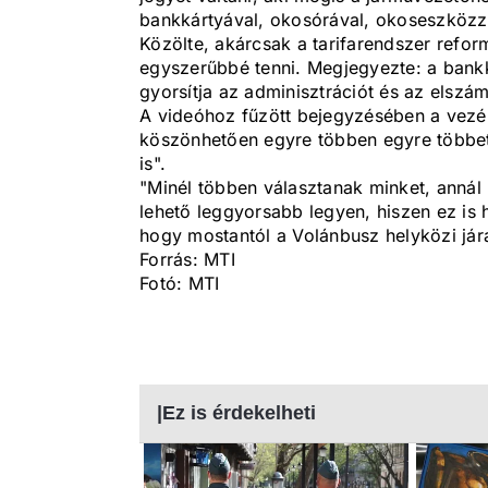
bankkártyával, okosórával, okoseszközze
Közölte, akárcsak a tarifarendszer refor
egyszerűbbé tenni. Megjegyezte: a bankká
gyorsítja az adminisztrációt és az elszám
A videóhoz fűzött bejegyzésében a vezér
köszönhetően egyre többen egyre többe
is".
"Minél többen választanak minket, annál
lehető leggyorsabb legyen, hiszen ez is 
hogy mostantól a Volánbusz helyközi járat
Forrás: MTI
Fotó: MTI