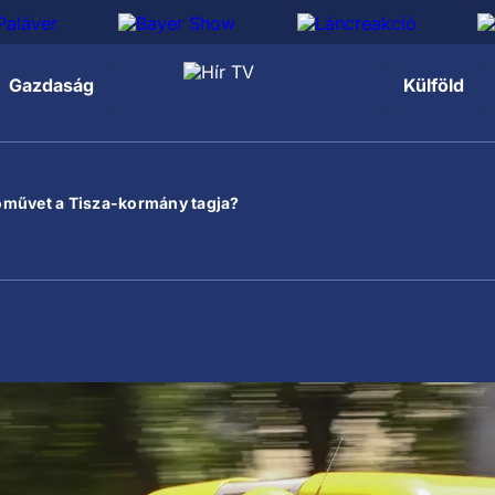
Gazdaság
Külföld
őművet a Tisza-kormány tagja?