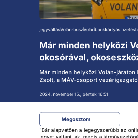
jegyváltás
Volán-busz
Volán
bankkártyás fizetés
h
Már minden helyközi Vo
okosórával, okoseszkö
Már minden helyközi Volán-járaton le
Zsolt, a MÁV-csoport vezérigazgató
2024. november 15., péntek 16:51
Megosztom
"Bár alapvetően a legegyszerűbb az onli
jegyet váltani, aki mégis a járművezetőn