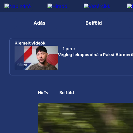
Adás
Belföld
Kiemelt videók
1 perc
Végleg lekapcsolná a Paksi Atomer
HírTv
Belföld