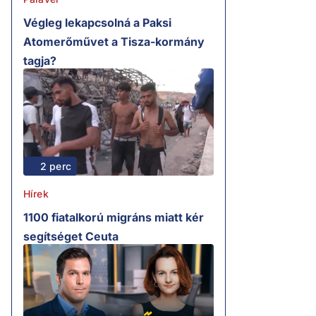
Végleg lekapcsolná a Paksi
Atomerőművet a Tisza-kormány
tagja?
2 perc
Hírek
1100 fiatalkorú migráns miatt kér
segítséget Ceuta