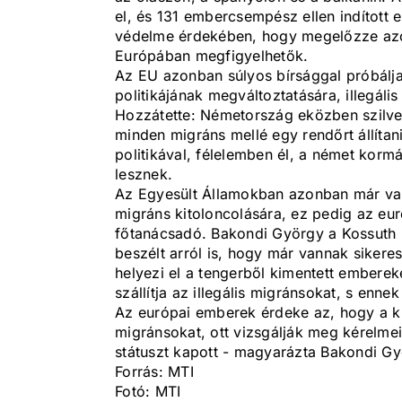
el, és 131 embercsempész ellen indított
védelme érdekében, hogy megelőzze azok
Európában megfigyelhetők.
Az EU azonban súlyos bírsággal próbálj
politikájának megváltoztatására, illegá
Hozzátette: Németország eközben szilves
minden migráns mellé egy rendőrt állítan
politikával, félelemben él, a német korm
lesznek.
Az Egyesült Államokban azonban már vanna
migráns kitoloncolására, ez pedig az euró
főtanácsadó. Bakondi György a Kossuth 
beszélt arról is, hogy már vannak siker
helyezi el a tengerből kimentett emberek
szállítja az illegális migránsokat, s enn
Az európai emberek érdeke az, hogy a kü
migránsokat, ott vizsgálják meg kérelmei
státuszt kapott - magyarázta Bakondi Gy
Forrás: MTI
Fotó: MTI