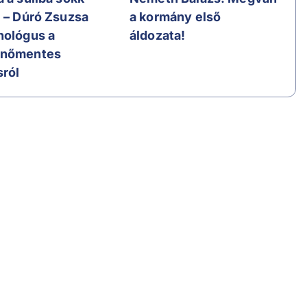
l – Dúró Zsuzsa
a kormány első
hológus a
áldozata!
enőmentes
sról