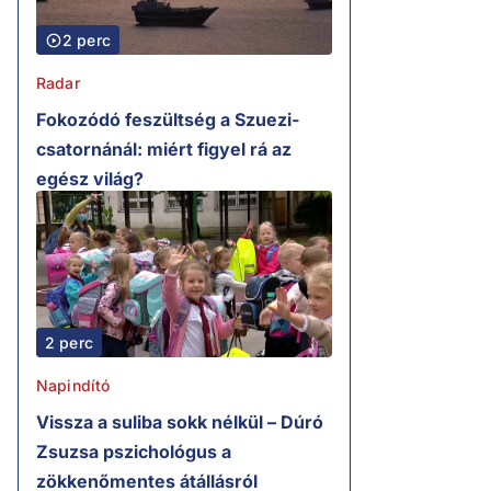
2 perc
Radar
Fokozódó feszültség a Szuezi-
csatornánál: miért figyel rá az
egész világ?
2 perc
Napindító
Vissza a suliba sokk nélkül – Dúró
Zsuzsa pszichológus a
zökkenőmentes átállásról