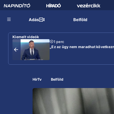
Adás
Belföld
Kiemelt videók
1 perc
„Ez az ügy nem maradhat következmé
HírTv
Belföld