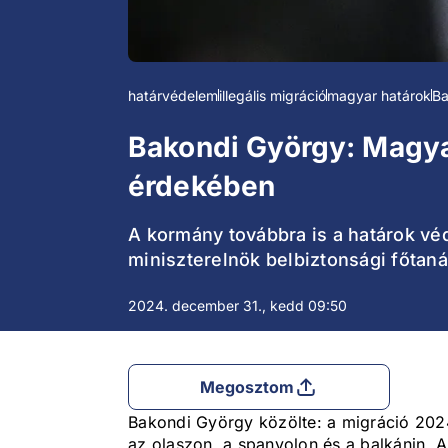
határvédelem
illegális migráció
magyar határok
Ba
Bakondi György: Magy
érdekében
A kormány továbbra is a határok vé
miniszterelnök belbiztonsági főtaná
2024. december 31., kedd 09:50
Megosztom
Bakondi György közölte: a migráció 2024
az olaszon, a spanyolon és a balkánin. A