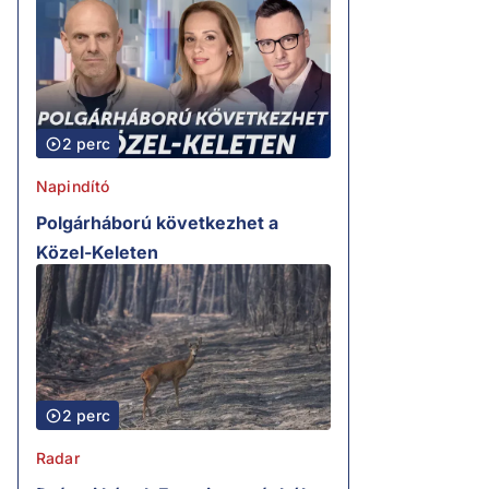
2 perc
Napindító
Polgárháború következhet a
Közel-Keleten
2 perc
Radar