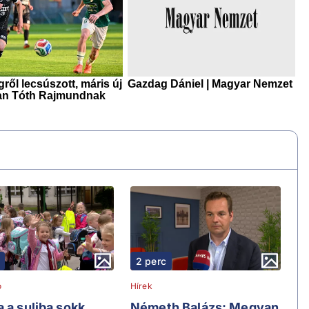
2 perc
ó
Hírek
 a suliba sokk
Németh Balázs: Megvan