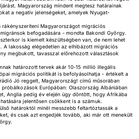
 eljárást. Magyarország mindent megtesz határainak
at a negatív jelenségeket, amelyek Nyugat-
a rákényszeríteni Magyarországot migrációs
lis migránsok befogadására - mondta Bakondi György.
zterkor is kiemelt készültségben van, de nem lehet
i. A lakosság elégedetlen az elhibázott migrációs
ány megbukott, tavasszal előrehozott választások
k határozott tervek akár 10-15 millió illegális
pai migrációs politikát is befolyásolhatja - értékelt a
rádió Jó reggelt, Magyarország! című műsorában
es próbálkozások Európában: Olaszország Albániában
et, Anglia pedig év elején úgy döntött, hogy Afrikába
ek hatására jelentősen csökkent is a számuk.
lső határoktól minél messzebb feltartóztassák a
ket, és csak azt engedjék tovább, aki már ott menekült
örgy.