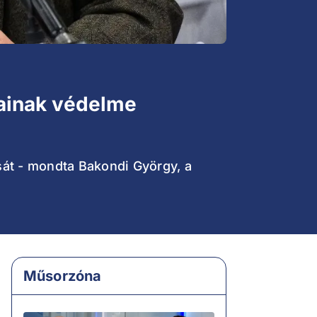
ainak védelme
át - mondta Bakondi György, a
Műsorzóna