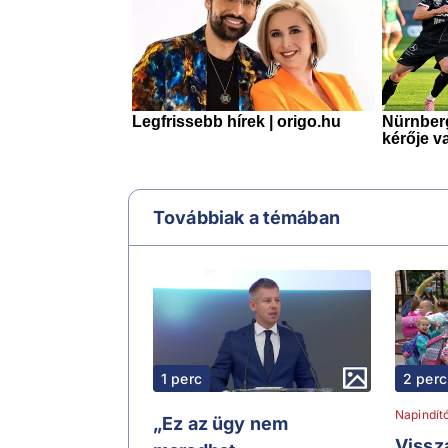
Továbbiak a témában
1 perc
2 perc
Napindít
„Ez az ügy nem
Vissza