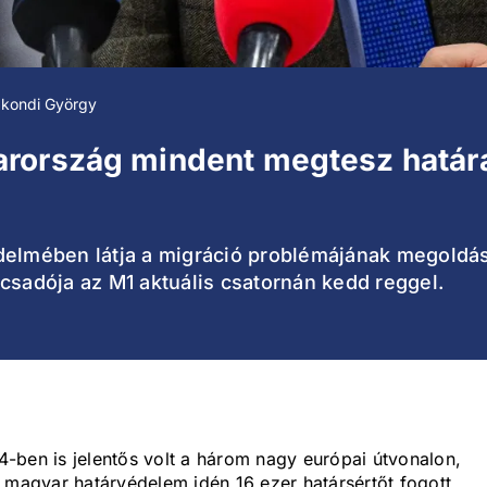
kondi György
arország mindent megtesz határ
delmében látja a migráció problémájának megoldás
csadója az M1 aktuális csatornán kedd reggel.
-ben is jelentős volt a három nagy európai útvonalon,
 magyar határvédelem idén 16 ezer határsértőt fogott