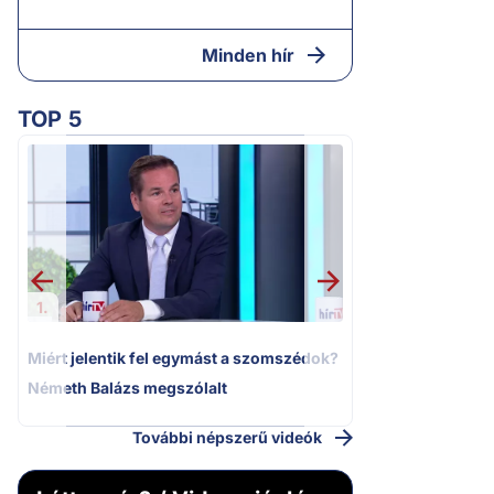
Minden hír
TOP 5
2.
Moszkvai gyomros
sajtó nyíltan kin
politizálást
1.
Miért jelentik fel egymást a szomszédok?
Németh Balázs megszólalt
További népszerű videók