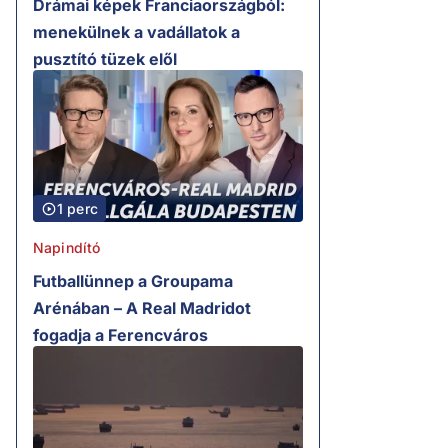
Drámai képek Franciaországból:
menekülnek a vadállatok a
pusztító tüzek elől
1 perc
Napindító
Futballünnep a Groupama
Arénában – A Real Madridot
fogadja a Ferencváros