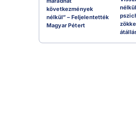
maradhat
nélkü
következmények
pszic
nélkül” – Feljelentették
zökk
Magyar Pétert
átállá