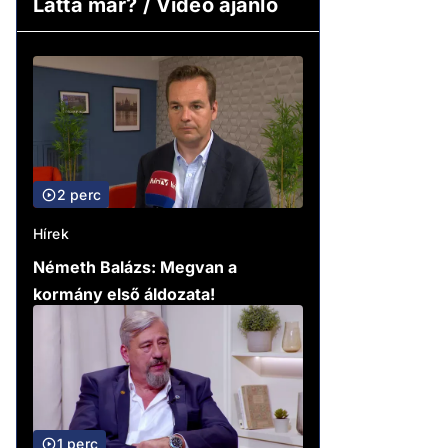
Látta már? / Video ajánló
2 perc
Hírek
Németh Balázs: Megvan a
kormány első áldozata!
1 perc