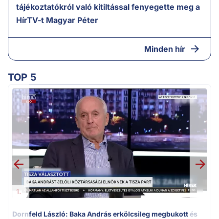
tájékoztatókról való kitiltással fenyegette meg a
HírTV-t Magyar Péter
Minden hír
TOP 5
K
k
1.
Dornfeld László: Baka András erkölcsileg megbukott és