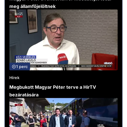
meg államfőjelöltnek
1 perc
Hírek
Megbukott Magyar Péter terve a HírTV
bezáratására