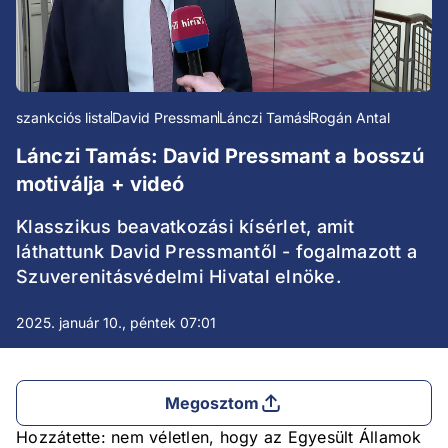
szankciós lista
David Pressman
Lánczi Tamás
Rogán Antal
Lánczi Tamás: David Pressmant a bosszú
motiválja + videó
Klasszikus beavatkozási kísérlet, amit
láthattunk David Pressmantől - fogalmazott a
Szuverenitásvédelmi Hivatal elnöke.
2025. január 10., péntek 07:01
Megosztom
Hozzátette: nem véletlen, hogy az Egyesült Államok