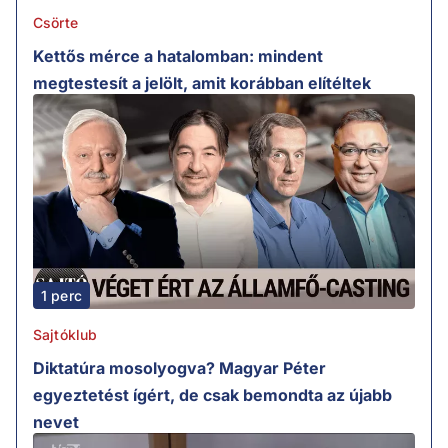
Csörte
Kettős mérce a hatalomban: mindent
megtestesít a jelölt, amit korábban elítéltek
1 perc
Sajtóklub
Diktatúra mosolyogva? Magyar Péter
egyeztetést ígért, de csak bemondta az újabb
nevet