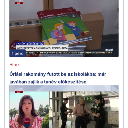
1 perc
Hírek
Óriási rakomány futott be az iskolákba: már
javában zajlik a tanév előkészítése