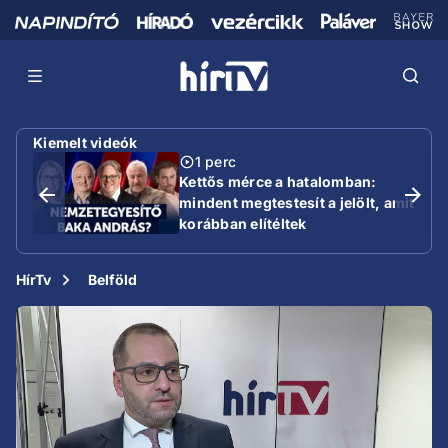
Kiemelt videók
1 perc
Kettős mérce a hatalomban:
mindent megtestesít a jelölt, amit
korábban elítéltek
HírTv
Belföld