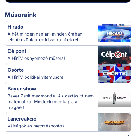
Műsoraink
Híradó
A hét minden napján, minden órában
jelentkezünk a legfrissebb hírekkel.
Célpont
A HírTV oknyomozó műsora!
Csörte
A HírTV politikai vitaműsora.
Bayer show
Bayer Zsolt megmondja! Az osztás itt nem
matematika! Mindenki megkapja a
magáét!
Láncreakció
Válságok és metszéspontok