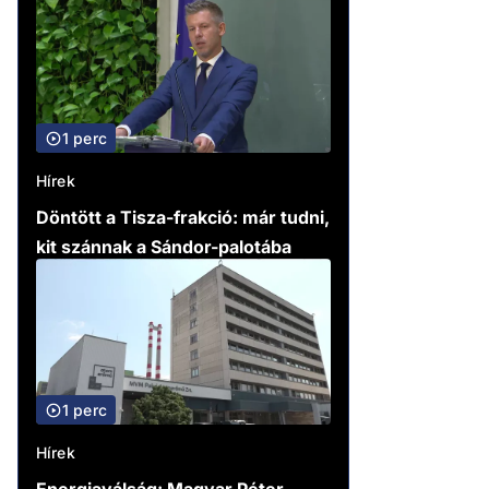
1 perc
Hírek
Döntött a Tisza-frakció: már tudni,
kit szánnak a Sándor-palotába
1 perc
Hírek