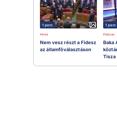
1 perc
1 perc
Hírek
Paláver
Nem vesz részt a Fidesz
Baka A
az államfőválasztáson
köztá
Tisza