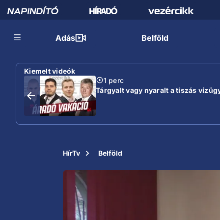
Adás
Belföld
Kiemelt videók
1 perc
Tárgyalt vagy nyaralt a tiszás vízügy
HírTv
Belföld