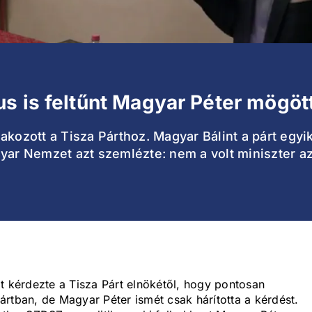
s is feltűnt Magyar Péter mögöt
akozott a Tisza Párthoz. Magyar Bálint a párt egyi
yar Nemzet azt szemlézte: nem a volt miniszter az
t kérdezte a Tisza Párt elnökétől, hogy pontosan
rtban, de Magyar Péter ismét csak hárította a kérdést.