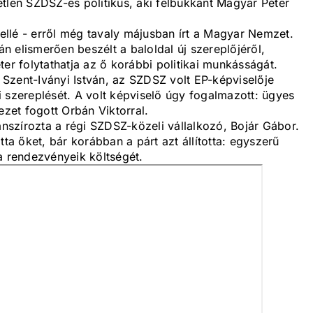
tlen SZDSZ-es politikus, aki felbukkant Magyar Péter
llé - erről még tavaly májusban írt a Magyar Nemzet.
 elismerően beszélt a baloldal új szereplőjéről,
 folytathatja az ő korábbi politikai munkásságát.
Szent-Iványi István, az SZDSZ volt EP-képviselője
 szereplését. A volt képviselő úgy fogalmazott: ügyes
ezet fogott Orbán Viktorral.
szírozta a régi SZDSZ-közeli vállalkozó, Bojár Gábor.
tta őket, bár korábban a párt azt állította: egyszerű
 rendezvényeik költségét.