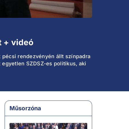
t + videó
k pécsi rendezvényén állt színpadra
 egyetlen SZDSZ-es politikus, aki
Műsorzóna