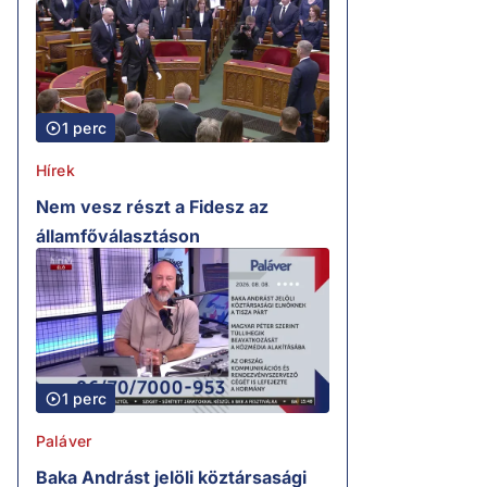
1 perc
Hírek
Nem vesz részt a Fidesz az
államfőválasztáson
1 perc
Paláver
Baka Andrást jelöli köztársasági