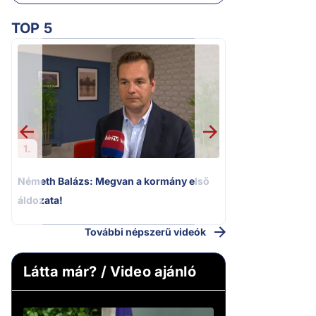
TOP 5
2.
Kioktató hangne
Magyar Péter a vá
riportere felé
1.
Németh Balázs: Megvan a kormány első
áldozata!
További népszerű videók
Látta már? / Video ajánló