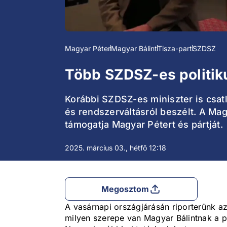
Magyar Péter
Magyar Bálint
Tisza-part
SZDSZ
Több SZDSZ-es politiku
Korábbi SZDSZ-es miniszter is csatl
és rendszerváltásról beszélt. A Mag
támogatja Magyar Pétert és pártját.
2025. március 03., hétfő 12:18
Megosztom
A vasárnapi országjárásán riporterünk az
milyen szerepe van Magyar Bálintnak a pá