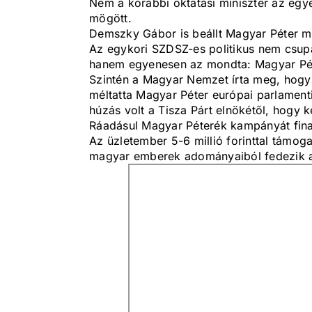
Nem a korábbi oktatási miniszter az egye
mögött.
Demszky Gábor is beállt Magyar Péter me
Az egykori SZDSZ-es politikus nem csupán
hanem egyenesen az mondta: Magyar Péter
Szintén a Magyar Nemzet írta meg, hogy 
méltatta Magyar Péter európai parlamenti
húzás volt a Tisza Párt elnökétől, hogy k
Ráadásul Magyar Péterék kampányát finan
Az üzletember 5-6 millió forinttal támoga
magyar emberek adományaiból fedezik a