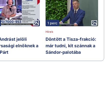
1 perc
Hírek
ndrást jelöli
Döntött a Tisza-frakció:
rsasági elnöknek a
már tudni, kit szánnak a
 Párt
Sándor-palotába