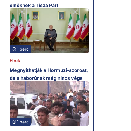
elnöknek a Tisza Párt
1 perc
Hírek
Megnyithatják a Hormuzi-szorost,
de a háborúnak még nincs vége
1 perc