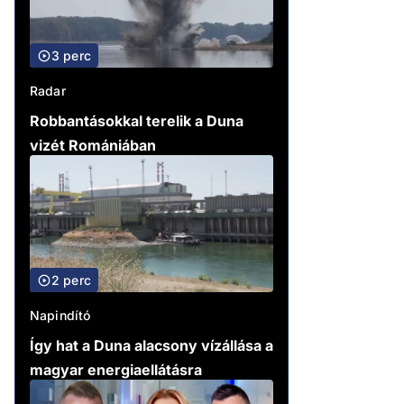
3 perc
Radar
Robbantásokkal terelik a Duna
vizét Romániában
2 perc
Napindító
Így hat a Duna alacsony vízállása a
magyar energiaellátásra