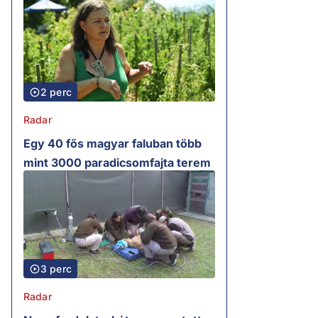
2 perc
Radar
Egy 40 fős magyar faluban több
mint 3000 paradicsomfajta terem
3 perc
Radar