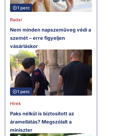
1 perc
Radar
Nem minden napszemüveg védi a
szemét – erre figyeljen
vásárláskor
1 perc
Hírek
Paks nélkül is biztosított az
áramellátás? Megszólalt a
miniszter