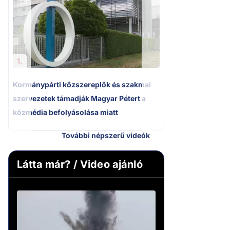
Kétségbeesett ca
Polgár Judit és 
volt főbíró a me
1.
Kormánypárti közszereplők és szakmai
szervezetek támadják Magyar Pétert a
közmédia befolyásolása miatt
További népszerű videók
Látta már? / Video ajánló