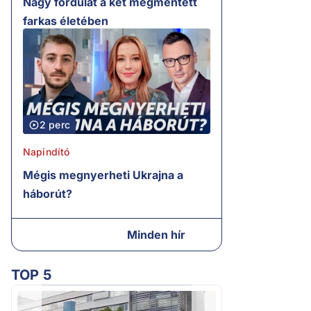
Nagy fordulat a két megmentett
farkas életében
2 perc
Napindító
Mégis megnyerheti Ukrajna a
háborút?
Minden hír
TOP 5
2.