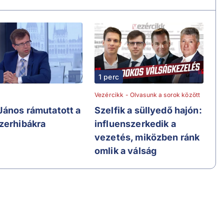
1 perc
Vezércikk - Olvasunk a sorok között
János rámutatott a
Szelfik a süllyedő hajón:
zerhibákra
influenszerkedik a
vezetés, miközben ránk
omlik a válság