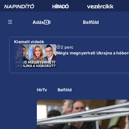
Adás
Belföld
Kiemelt videók
2 perc
Mégis megnyerheti Ukrajna a hábor
HírTv
Belföld