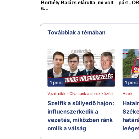
Továbbiak a témában
1 perc
1 perc
Vezércikk - Olvasunk a sorok között
Hírek
Szelfik a süllyedő hajón:
Hatal
influenszerkedik a
Széke
vezetés, miközben ránk
határ
omlik a válság
leége