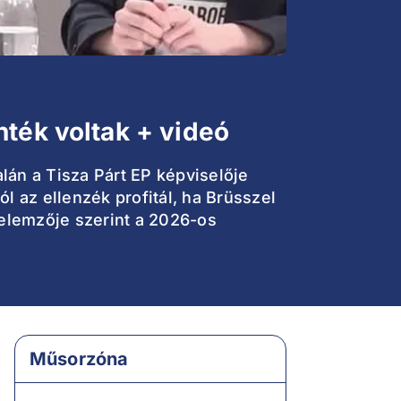
nték voltak + videó
alán a Tisza Párt EP képviselője
ól az ellenzék profitál, ha Brüsszel
 elemzője szerint a 2026-os
Műsorzóna