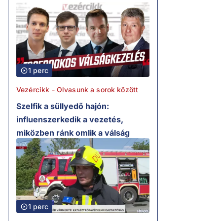
1 perc
Vezércikk - Olvasunk a sorok között
Szelfik a süllyedő hajón:
influenszerkedik a vezetés,
miközben ránk omlik a válság
1 perc