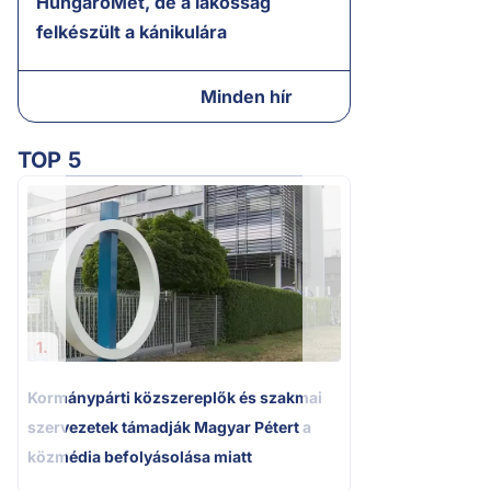
HungaroMet, de a lakosság
felkészült a kánikulára
Minden hír
TOP 5
2.
A miniszterelnök
tájékoztatása Pak
bizonytalanságot
1.
Kormánypárti közszereplők és szakmai
szervezetek támadják Magyar Pétert a
közmédia befolyásolása miatt