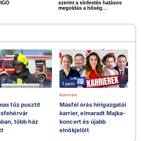
1 perc
Komment
mas tűz pusztít
Másfél órás hírigazgatói
sfehérvár
karrier, elmaradt Majka-
ában, több ház
koncert és újabb
tt
elnökjelölt