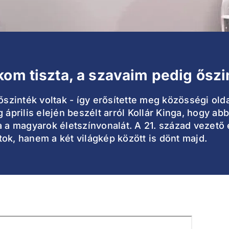
kom tiszta, a szavaim pedig őszi
őszinték voltak - így erősítette meg közösségi old
 április elején beszélt arról Kollár Kinga, hogy abb
a a magyarok életszínvonalát. A 21. század vezető
ok, hanem a két világkép között is dönt majd.