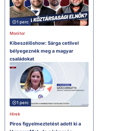
1 perc
Monitor
Kibeszélőshow: Sárga cetlivel
bélyegeznék meg a magyar
családokat
1 perc
Hírek
Piros figyelmeztetést adott ki a