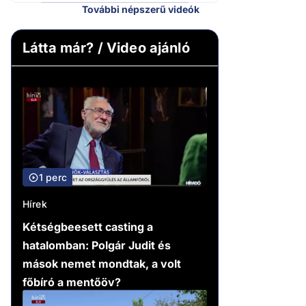
További népszerű videók
Látta már? / Video ajánló
1 perc
Hírek
Kétségbeesett casting a
hatalomban: Polgár Judit és
mások nemet mondtak, a volt
főbíró a mentőöv?