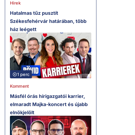
Hírek
Hatalmas tűz pusztít
Székesfehérvár határában, több
ház leégett
1 perc
Komment
Másfél órás hírigazgatói karrier,
elmaradt Majka-koncert és újabb
elnökjelölt