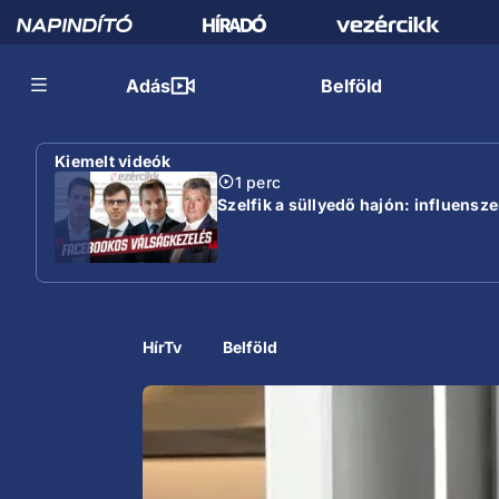
Adás
Belföld
Kiemelt videók
1 perc
Szelfik a süllyedő hajón: influensz
HírTv
Belföld