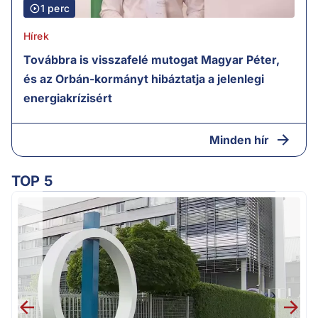
1 perc
Hírek
Továbbra is visszafelé mutogat Magyar Péter,
és az Orbán-kormányt hibáztatja a jelenlegi
energiakrízisért
Minden hír
TOP 5