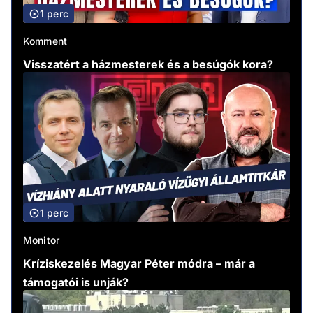
1 perc
Komment
Visszatért a házmesterek és a besúgók kora?
1 perc
Monitor
Kríziskezelés Magyar Péter módra – már a
támogatói is unják?