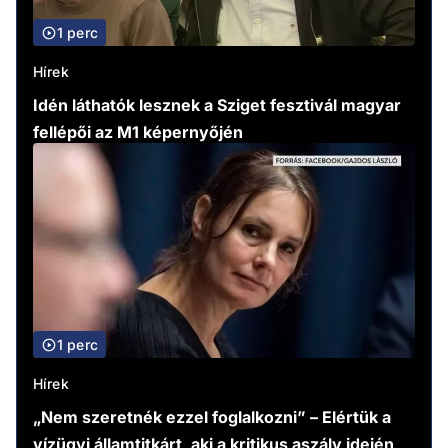
1 perc
Hírek
Idén láthatók lesznek a Sziget fesztivál magyar
fellépői az M1 képernyőjén
1 perc
Hírek
„Nem szeretnék ezzel foglalkozni” – Elértük a
vízügyi államtitkárt, aki a kritikus aszály idején