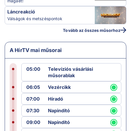
magáét!
Láncreakció
Válságok és metszéspontok
Tovább az összes műsorhoz
A HírTV mai műsorai
05:00
Televíziós vásárlási
műsorablak
06:05
Vezércikk
07:00
Híradó
07:30
Napindító
09:00
Napindító