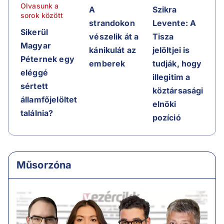
Olvasunk a
A
Szikra
sorok között
strandokon
Levente: A
Sikerül
vészelik át a
Tisza
Magyar
kánikulát az
jelöltjei is
Péternek egy
emberek
tudják, hogy
eléggé
illegitim a
sértett
köztársasági
államfőjelöltet
elnöki
találnia?
pozíció
Műsorzóna