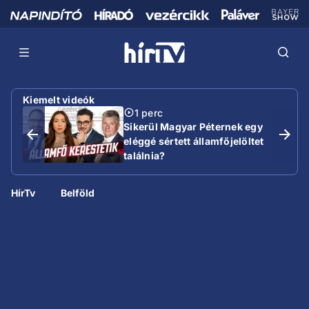
Kiemelt videók
1 perc
Sikerül Magyar Péternek egy
eléggé sértett államfőjelöltet
találnia?
HírTv
Belföld