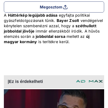
Megosztom
A
Háttérkép legújabb adása
egyfajta politikai
gyászfeldolgozásnak tűnik.
Bayer Zsolt
vendégeivel
kénytelen szembenézni azzal, hogy a
széthullott
jobboldal jövője
immár ellenzékből íródik. A hűvös
elemzés során a
jobboldal sorsa
mellett az
új
magyar kormány
is terítékre kerül.