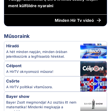
ment külföldre nyaralni
Minden
Hír Tv videó
Műsoraink
Híradó
A hét minden napján, minden órában
jelentkezünk a legfrissebb hírekkel.
Célpont
A HírTV oknyomozó műsora!
Csörte
A HírTV politikai vitaműsora.
Bayer show
Bayer Zsolt megmondja! Az osztás itt nem
matematika! Mindenki megkapja a