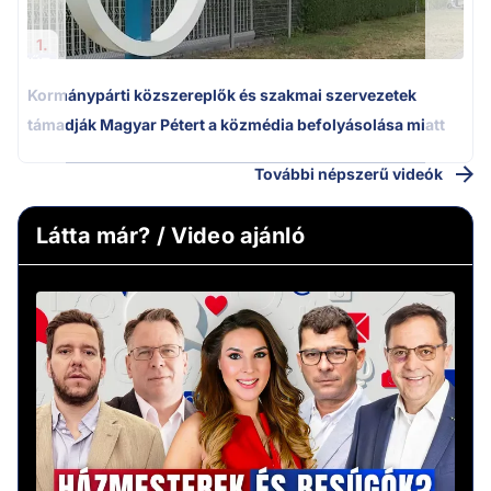
1.
Kormánypárti közszereplők és szakmai szervezetek
támadják Magyar Pétert a közmédia befolyásolása miatt
További népszerű videók
Látta már? / Video ajánló