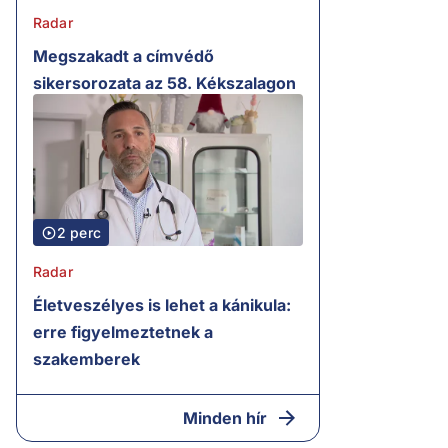
Radar
Megszakadt a címvédő
sikersorozata az 58. Kékszalagon
2 perc
Radar
Életveszélyes is lehet a kánikula:
erre figyelmeztetnek a
szakemberek
Minden hír