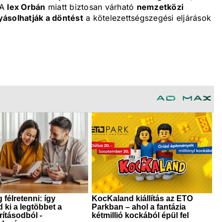
 A
lex Orbán
miatt biztosan várható
nemzetközi
yásolhatják a döntést
a kötelezettségszegési eljárások