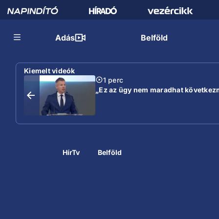
Adás
Belföld
Kiemelt videók
1 perc
„Ez az ügy nem maradhat következmé
HírTv
Belföld