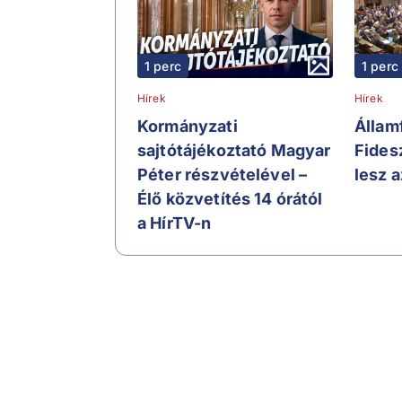
1 perc
1 perc
Hírek
Hírek
Kormányzati
Állam
sajtótájékoztató Magyar
Fidesz
Péter részvételével –
lesz a
Élő közvetítés 14 órától
a HírTV-n