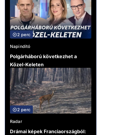
2 perc
Napindító
Polgárháború következhet a
Közel-Keleten
2 perc
Radar
Drámai képek Franciaországból: