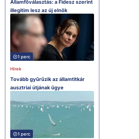
Államfőválasztás: a Fidesz szerint
illegitim lesz az új elnök
1 perc
Hírek
Tovább gyűrűzik az államtitkár
ausztriai útjának ügye
1 perc