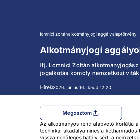
lomnici zoltán
alkotmányjogi aggály
alaptörvény
Alkotmányjogi aggályok
Ifj. Lomnici Zoltán alkotmányjogás
jogalkotás komoly nemzetközi vitáka
Hírek
2026. június 16., kedd 12:20
Megosztom
Az alkotmányos rend alapvető korlátja a
technikai akadálya nincs a kétharmados
visszamenőleges hatály sérti a nemzetk