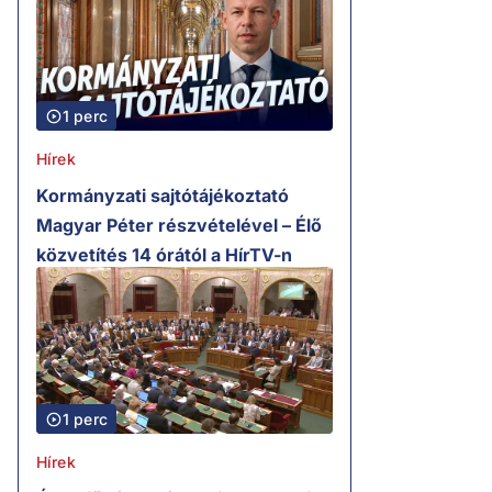
1 perc
Hírek
Kormányzati sajtótájékoztató
Magyar Péter részvételével – Élő
közvetítés 14 órától a HírTV-n
1 perc
Hírek