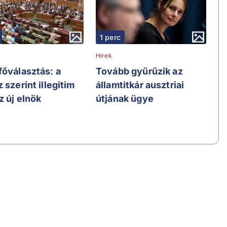
1 perc
Hírek
főválasztás: a
Tovább gyűrűzik az
 szerint illegitim
államtitkár ausztriai
z új elnök
útjának ügye