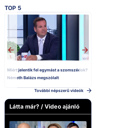
TOP 5
2.
Moszkvai gyomros
sajtó nyíltan kin
politizálást
1.
Miért jelentik fel egymást a szomszédok?
Németh Balázs megszólalt
További népszerű videók
Látta már? / Video ajánló