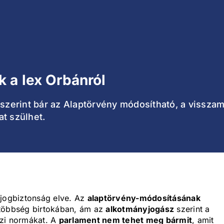
 a lex Orbánról
z szerint bár az Alaptörvény módosítható, a vissz
t szülhet.
 jogbiztonság elve. Az
alaptörvény-módosításának
 többség birtokában, ám az
alkotmányjogász
szerint a
özi normákat. A
parlament nem tehet meg bármit
, amit