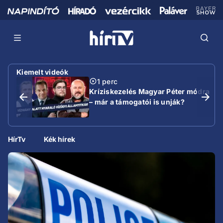
Kiemelt videók
1 perc
Kríziskezelés Magyar Péter módra
– már a támogatói is unják?
HírTv
Kék hírek