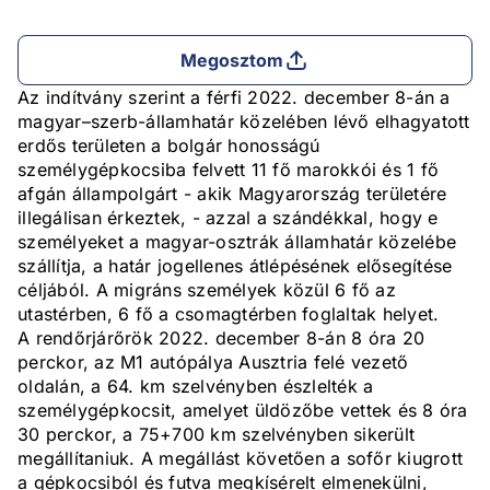
Megosztom
Az indítvány szerint a férfi 2022. december 8-án a
magyar–szerb-államhatár közelében lévő elhagyatott
erdős területen a bolgár honosságú
személygépkocsiba felvett 11 fő marokkói és 1 fő
afgán állampolgárt - akik Magyarország területére
illegálisan érkeztek, - azzal a szándékkal, hogy e
személyeket a magyar-osztrák államhatár közelébe
szállítja, a határ jogellenes átlépésének elősegítése
céljából. A migráns személyek közül 6 fő az
utastérben, 6 fő a csomagtérben foglaltak helyet.
A rendőrjárőrök 2022. december 8-án 8 óra 20
perckor, az M1 autópálya Ausztria felé vezető
oldalán, a 64. km szelvényben észlelték a
személygépkocsit, amelyet üldözőbe vettek és 8 óra
30 perckor, a 75+700 km szelvényben sikerült
megállítaniuk. A megállást követően a sofőr kiugrott
a gépkocsiból és futva megkísérelt elmenekülni,