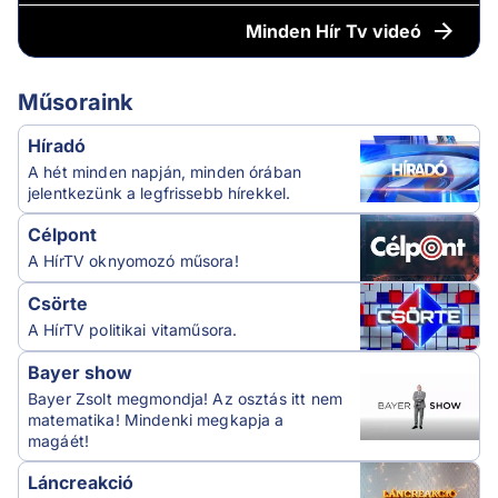
Minden
Hír Tv videó
Műsoraink
Híradó
A hét minden napján, minden órában
jelentkezünk a legfrissebb hírekkel.
Célpont
A HírTV oknyomozó műsora!
Csörte
A HírTV politikai vitaműsora.
Bayer show
Bayer Zsolt megmondja! Az osztás itt nem
matematika! Mindenki megkapja a
magáét!
Láncreakció