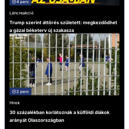
4 perc
Láncreakció
Trump szerint áttörés született: megkezdődhet
a gázai béketerv új szakasza
2 perc
Hírek
30 százalékban korlátoznák a külföldi diákok
arányát Olaszországban