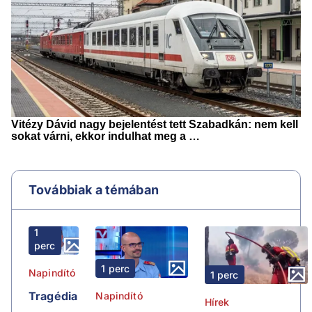
Továbbiak a témában
1
perc
1 perc
Napindító
1 perc
Tragédia
Napindító
Hírek