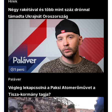
Hírek
Négy rakétával és több mint száz drónnal
támadta Ukrajnát Oroszország
1 perc
Paláver
Végleg lekapcsolná a Paksi Atomerőművet a
Tisza-kormány tagja?