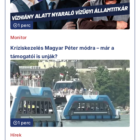
1 perc
Monitor
Kríziskezelés Magyar Péter módra – már a
támogatói is unják?
1 perc
Hírek