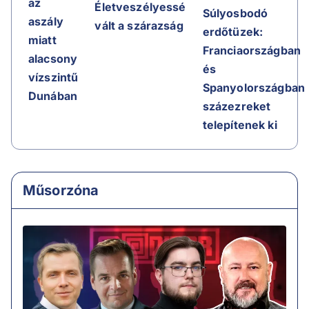
az
Életveszélyessé
Súlyosbodó
aszály
vált a szárazság
erdőtüzek:
miatt
Franciaországban
alacsony
és
vízszintű
Spanyolországban
Dunában
százezreket
telepítenek ki
Műsorzóna