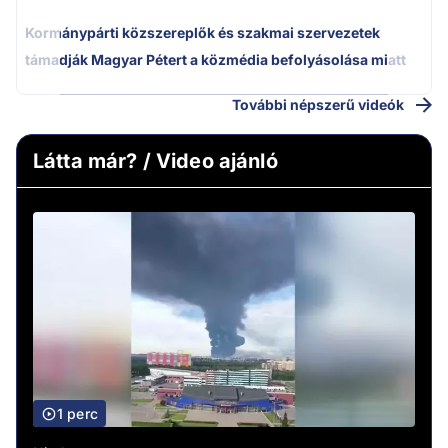
Kormánypárti közszereplők és szakmai szervezetek
támadják Magyar Pétert a közmédia befolyásolása miatt
További népszerű videók
Látta már? / Video ajánló
1 perc