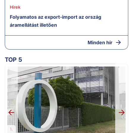
Hírek
Folyamatos az export-import az ország
áramellátást illetően
Minden hír
TOP 5
1.