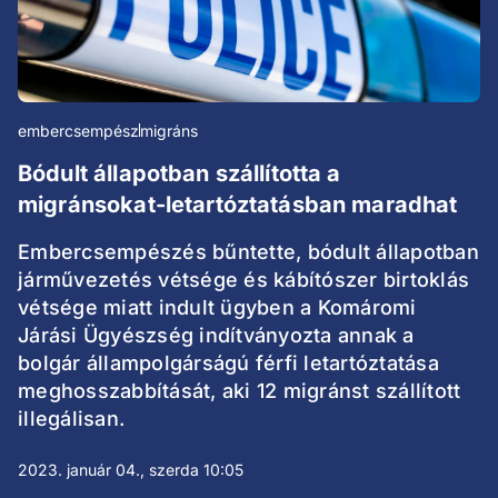
embercsempész
migráns
Bódult állapotban szállította a
migránsokat-letartóztatásban maradhat
Embercsempészés bűntette, bódult állapotban
járművezetés vétsége és kábítószer birtoklás
vétsége miatt indult ügyben a Komáromi
Járási Ügyészség indítványozta annak a
bolgár állampolgárságú férfi letartóztatása
meghosszabbítását, aki 12 migránst szállított
illegálisan.
2023. január 04., szerda 10:05