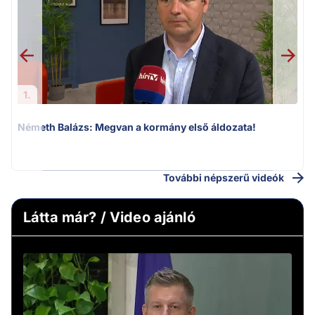
1.
Németh Balázs: Megvan a kormány első áldozata!
v
További népszerű videók
Látta már? / Video ajánló