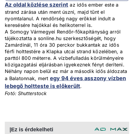
Az oldal közlése szerint
az idős ember este a
strand zárása után ment úszni, majd tűnt el
nyomtalanul. A rendőrség nagy erőkkel indult a
keresésére hajókkal és helikoterrel is.
A Somogy Vármegyei Rendőr-főkapitányság arról
tájékoztatta a sonline.hu szerkesztőségét, hogy
Zamárdinál, 11 óra 30 perckor bukkantak az idős
férfi holttestére a Klapka utcai strand közelében, a
parttól 800 méterre. A vízbefulladás körülményeire
közigazgatási eljárásban igyekeznek fényt deríteni.
Néhány napon belül ez már a második idős áldozata
egy 94 éves asszony vízben
a Balatonnak, mert
lebegő holtteste is előkerült
.
Fotó: Shutterstock