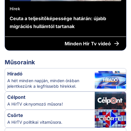
Hírek
Ceuta a teljesítőképessége határán: újabb
migrációs hullámtól tartanak
Minden
Hír Tv videó
Műsoraink
Híradó
A hét minden napján, minden órában
jelentkezünk a legfrissebb hírekkel.
Célpont
A HírTV oknyomozó műsora!
Csörte
A HírTV politikai vitaműsora.