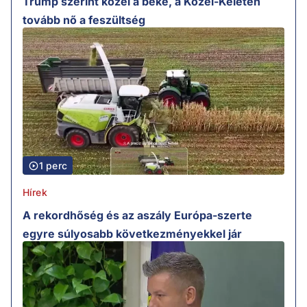
Trump szerint közel a béke, a Közel-Keleten
tovább nő a feszültség
1 perc
Hírek
A rekordhőség és az aszály Európa-szerte
egyre súlyosabb következményekkel jár