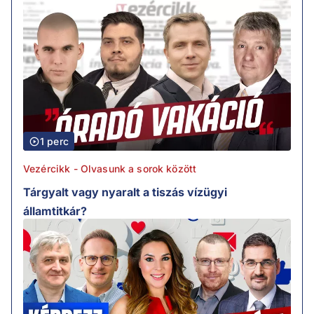
1 perc
Vezércikk - Olvasunk a sorok között
Tárgyalt vagy nyaralt a tiszás vízügyi
államtitkár?