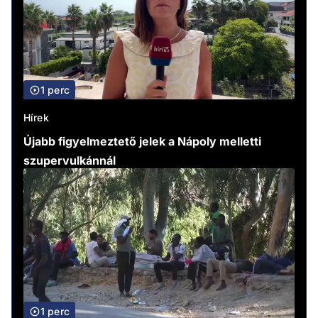
1 perc
Hírek
Újabb figyelmeztető jelek a Nápoly melletti
szupervulkánnál
1 perc