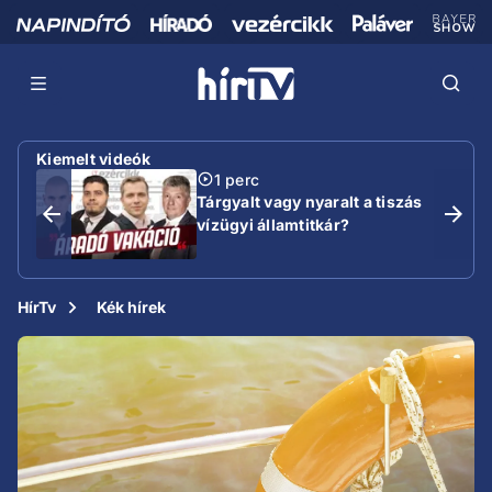
Kiemelt videók
1 perc
Tárgyalt vagy nyaralt a tiszás
vízügyi államtitkár?
HírTv
Kék hírek