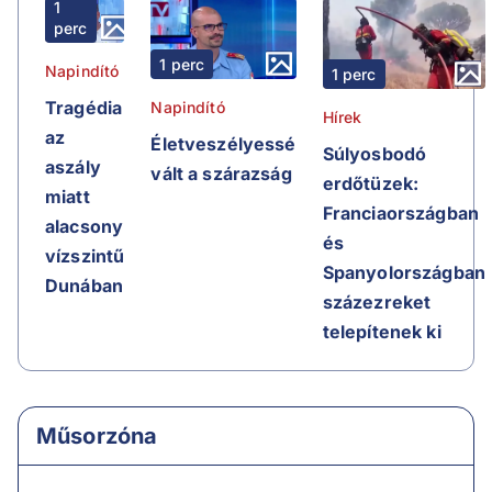
1
perc
1 perc
Napindító
1 perc
Tragédia
Napindító
Hírek
az
Életveszélyessé
Súlyosbodó
aszály
vált a szárazság
erdőtüzek:
miatt
Franciaországban
alacsony
és
vízszintű
Spanyolországban
Dunában
százezreket
telepítenek ki
Műsorzóna