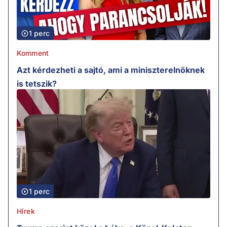
1 perc
Komment
Azt kérdezheti a sajtó, ami a miniszterelnöknek
is tetszik?
1 perc
Hírek