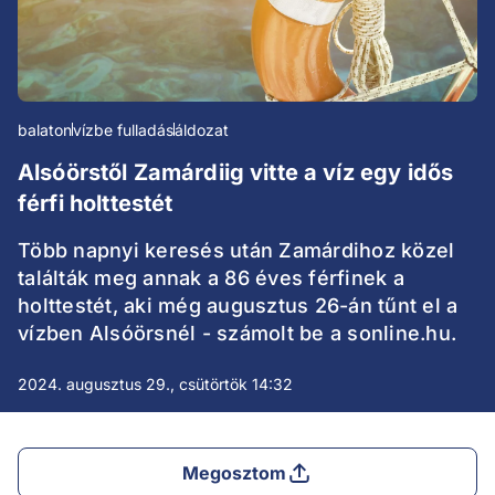
balaton
vízbe fulladás
áldozat
Alsóörstől Zamárdiig vitte a víz egy idős
férfi holttestét
Több napnyi keresés után Zamárdihoz közel
találták meg annak a 86 éves férfinek a
holttestét, aki még augusztus 26-án tűnt el a
vízben Alsóörsnél - számolt be a sonline.hu.
2024. augusztus 29., csütörtök 14:32
Megosztom