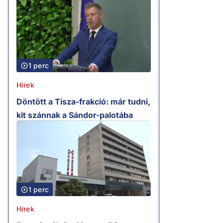
1 perc
Hírek
Döntött a Tisza-frakció: már tudni,
kit szánnak a Sándor-palotába
1 perc
Hírek