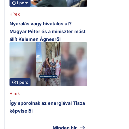
1 perc
Hírek
Nyaralás vagy hivatalos út?
Magyar Péter és a miniszter mást
állít Kelemen Ágnesről
1 perc
Hírek
Így spórolnak az energiával Tisza
képviselői
Minden hír