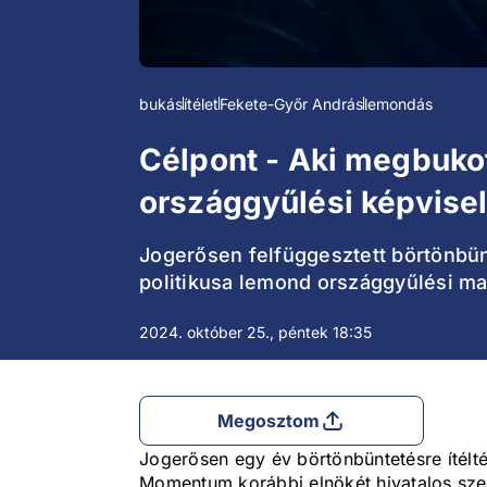
bukás
ítélet
Fekete-Győr András
lemondás
Célpont - Aki megbukot
országgyűlési képvisel
Jogerősen felfüggesztett börtönbün
politikusa lemond országgyűlési ma
2024. október 25., péntek 18:35
Megosztom
Jogerősen egy év börtönbüntetésre ítélt
Momentum korábbi elnökét hivatalos szemé