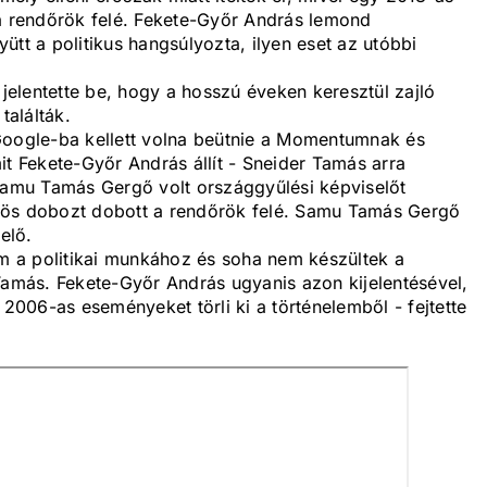
 a rendőrök felé. Fekete-Győr András lemond
ütt a politikus hangsúlyozta, ilyen eset az utóbbi
elentette be, hogy a hosszú éveken keresztül zajló
alálták.
Google-ba kellett volna beütnie a Momentumnak és
it Fekete-Győr András állít - Sneider Tamás arra
 Samu Tamás Gergő volt országgyűlési képviselőt
sörös dobozt dobott a rendőrök felé. Samu Tamás Gergő
elő.
um a politikai munkához és soha nem készültek a
más. Fekete-Győr András ugyanis azon kijelentésével,
 2006-as eseményeket törli ki a történelemből - fejtette