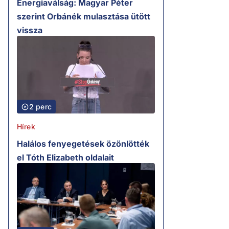
Energiaválság: Magyar Péter
szerint Orbánék mulasztása ütött
vissza
2 perc
Hírek
Halálos fenyegetések özönlötték
el Tóth Elizabeth oldalait