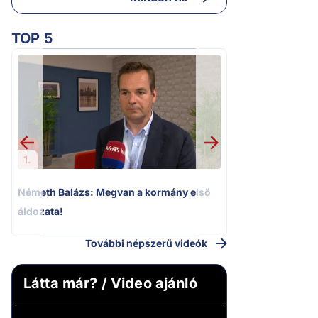
TOP 5
2.
Kioktató hangne
Magyar Péter a vá
riportere felé
1.
Németh Balázs: Megvan a kormány első
áldozata!
További népszerű videók
Látta már? / Video ajánló