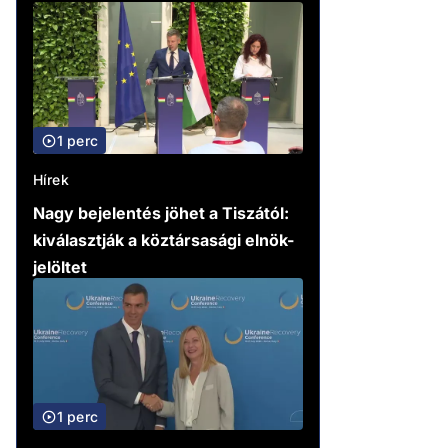
1 perc
Hírek
Nagy bejelentés jöhet a Tiszától:
kiválasztják a köztársasági elnök-
jelöltet
1 perc