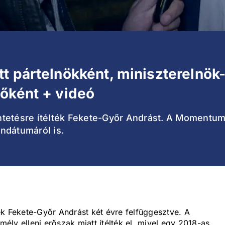
t pártelnökként, miniszterelnök-
őként + videó
tetésre ítélték Fekete-Győr Andrást. A Momentum 
ndátumáról is.
ék Fekete-Győr Andrást két évre felfüggesztve. A
ly elleni erőszak miatt ítélték el, mivel egy 2018-as