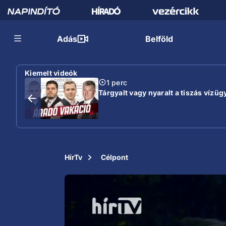
Adás
Belföld
Kiemelt videók
1 perc
Tárgyalt vagy nyaralt a tiszás vízügy
HírTv
Célpont