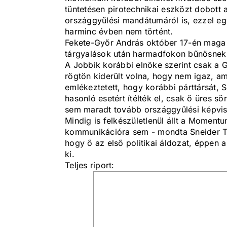
tüntetésen pirotechnikai eszközt dobott
országgyűlési mandátumáról is, ezzel egy
harminc évben nem történt.
Fekete-Győr András október 17-én maga j
tárgyalások után harmadfokon bűnösnek t
A Jobbik korábbi elnöke szerint csak a 
rögtön kiderült volna, hogy nem igaz, am
emlékeztetett, hogy korábbi párttársát,
hasonló esetért ítélték el, csak ő üres 
sem maradt tovább országgyűlési képvis
Mindig is felkészületlenül állt a Moment
kommunikációra sem - mondta Sneider Ta
hogy ő az első politikai áldozat, éppen a
ki.
Teljes riport: