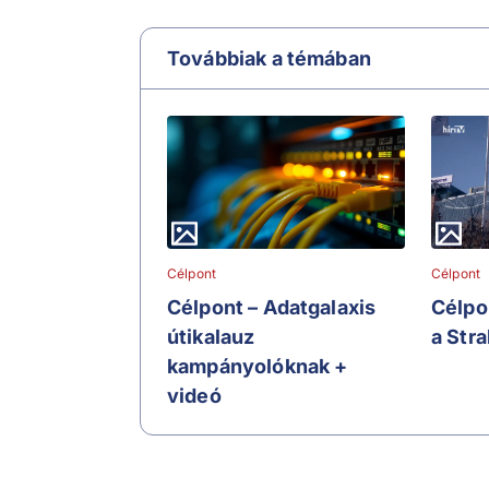
Továbbiak a témában
Célpont
Célpont
Célpont – Adatgalaxis
Célpon
útikalauz
a Str
kampányolóknak +
videó