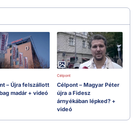
Célpont
t – Újra felszállott
Célpont – Magyar Péter
abag madár + videó
újra a Fidesz
árnyékában lépked? +
videó