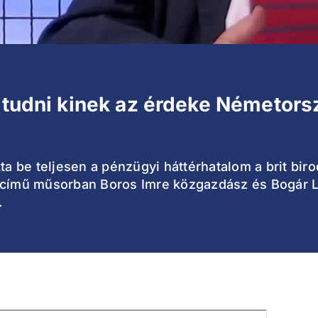
ó tudni kinek az érdeke Németo
kta be teljesen a pénzügyi háttérhatalom a brit bir
obál című műsorban Boros Imre közgazdász és Bogár
.