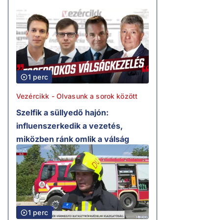
1 perc
Vezércikk - Olvasunk a sorok között
Szelfik a süllyedő hajón:
influenszerkedik a vezetés,
miközben ránk omlik a válság
1 perc