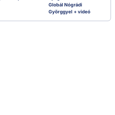
Globál Nógrádi
Györggyel + videó