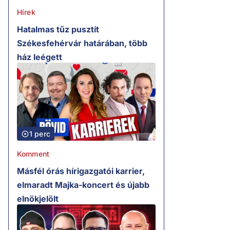
Hírek
Hatalmas tűz pusztít
Székesfehérvár határában, több
ház leégett
1 perc
Komment
Másfél órás hírigazgatói karrier,
elmaradt Majka-koncert és újabb
elnökjelölt