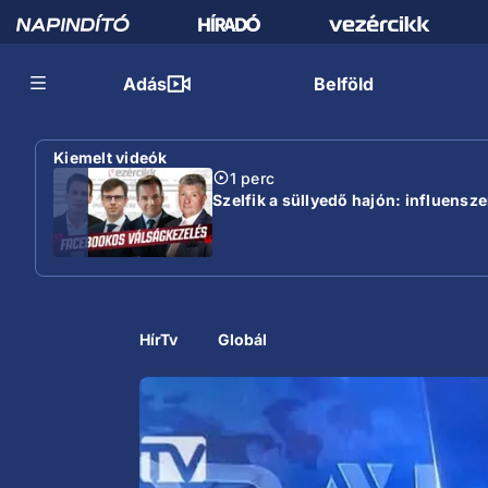
Adás
Belföld
Kiemelt videók
1 perc
Szelfik a süllyedő hajón: influensz
HírTv
Globál