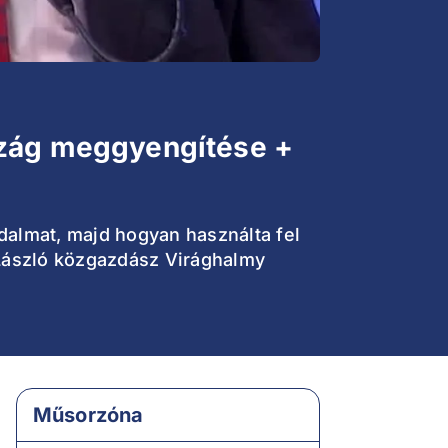
rszág meggyengítése +
odalmat, majd hogyan használta fel
 László közgazdász Virághalmy
Műsorzóna