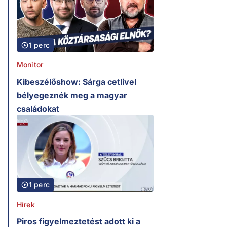
1 perc
Monitor
Kibeszélőshow: Sárga cetlivel
bélyegeznék meg a magyar
családokat
1 perc
Hírek
Piros figyelmeztetést adott ki a