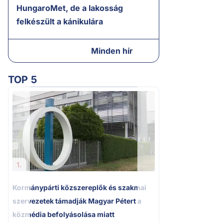
HungaroMet, de a lakosság
felkészült a kánikulára
Minden hír
TOP 5
2.
A miniszterelnök
tájékoztatása Pak
bizonytalanságot
1.
Kormánypárti közszereplők és szakmai
szervezetek támadják Magyar Pétert a
közmédia befolyásolása miatt