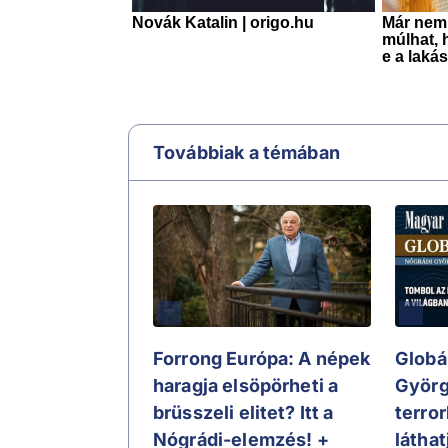
Továbbiak a témában
Forrong Európa: A népek
Globá
haragja elsöpörheti a
Györg
brüsszeli elitet? Itt a
terror
Nógrádi-elemzés! +
látha