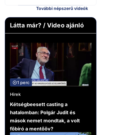
További népszerű videók
Látta már? / Video ajánló
1 perc
Hírek
Kétségbeesett casting a
hatalomban: Polgár Judit és
mások nemet mondtak, a volt
főbíró a mentőöv?