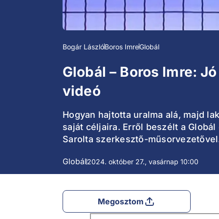
Bogár László
Boros Imre
Globál
Globál – Boros Imre: J
videó
Hogyan hajtotta uralma alá, majd la
saját céljaira. Erről beszélt a Gl
Sarolta szerkesztő-műsorvezetővel
Globál
2024. október 27., vasárnap 10:00
Megosztom