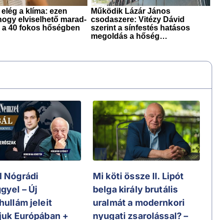
l Nógrádi
Mi köti össze II. Lipót
gyel – Új
belga király brutális
hullám jeleit
uralmát a modernkori
tjuk Európában +
nyugati zsarolással? –