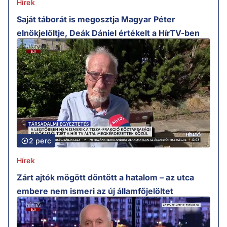
Hírek
Saját táborát is megosztja Magyar Péter
elnökjelöltje, Deák Dániel értékelt a HírTV-ben
2 perc
Hírek
Zárt ajtók mögött döntött a hatalom – az utca
embere nem ismeri az új államfőjelöltet