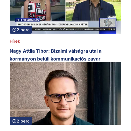
2 perc
Hírek
Nagy Attila Tibor: Bizalmi válságra utal a
kormányon belüli kommunikációs zavar
2 perc