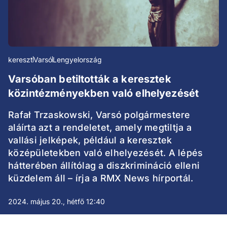
kereszt
Varsó
Lengyelország
Varsóban betiltották a keresztek
közintézményekben való elhelyezését
Rafał Trzaskowski, Varsó polgármestere
aláírta azt a rendeletet, amely megtiltja a
vallási jelképek, például a keresztek
középületekben való elhelyezését. A lépés
hátterében állítólag a diszkrimináció elleni
küzdelem áll – írja a RMX News hírportál.
2024. május 20., hétfő 12:40