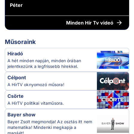
Péter
Minden
Hír Tv videó
Műsoraink
Híradó
A hét minden napján, minden órában
jelentkezünk a legfrissebb hírekkel.
Célpont
A HírTV oknyomozó műsora!
Csörte
A HírTV politikai vitaműsora.
Bayer show
Bayer Zsolt megmondja! Az osztás itt nem
matematika! Mindenki megkapja a
magáét!