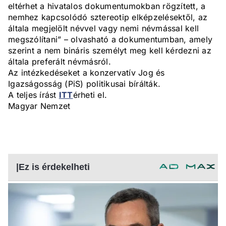
eltérhet a hivatalos dokumentumokban rögzített, a
nemhez kapcsolódó sztereotip elképzelésektől, az
általa megjelölt névvel vagy nemi névmással kell
megszólítani” – olvasható a dokumentumban, amely
szerint a nem bináris személyt meg kell kérdezni az
általa preferált névmásról.
Az intézkedéseket a konzervatív Jog és
Igazságosság (PiS) politikusai bírálták.
A teljes írást
ITT
érheti el.
Magyar Nemzet