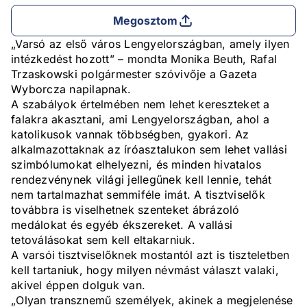
Megosztom
„Varsó az első város Lengyelországban, amely ilyen
intézkedést hozott” – mondta Monika Beuth, Rafal
Trzaskowski polgármester szóvivője a Gazeta
Wyborcza napilapnak.
A szabályok értelmében nem lehet kereszteket a
falakra akasztani, ami Lengyelországban, ahol a
katolikusok vannak többségben, gyakori. Az
alkalmazottaknak az íróasztalukon sem lehet vallási
szimbólumokat elhelyezni, és minden hivatalos
rendezvénynek világi jellegűnek kell lennie, tehát
nem tartalmazhat semmiféle imát. A tisztviselők
továbbra is viselhetnek szenteket ábrázoló
medálokat és egyéb ékszereket. A vallási
tetoválásokat sem kell eltakarniuk.
A varsói tisztviselőknek mostantól azt is tiszteletben
kell tartaniuk, hogy milyen névmást választ valaki,
akivel éppen dolguk van.
„Olyan transznemű személyek, akinek a megjelenése