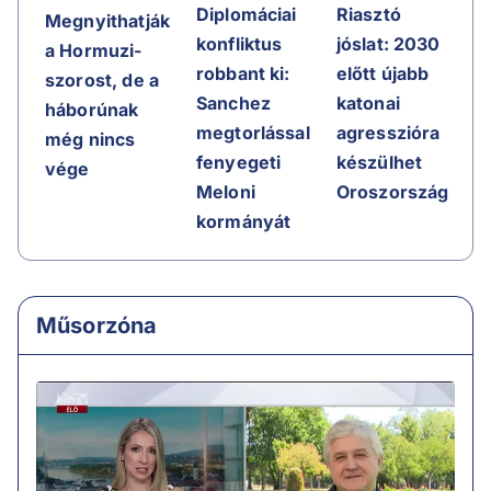
Riasztó
Diplomáciai
Megnyithatják
jóslat: 2030
konfliktus
a Hormuzi-
előtt újabb
robbant ki:
szorost, de a
katonai
Sanchez
háborúnak
agresszióra
megtorlással
még nincs
készülhet
fenyegeti
vége
Oroszország
Meloni
kormányát
Műsorzóna