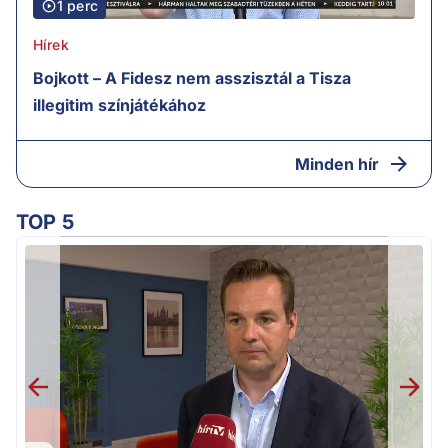
1 perc
Hírek
Bojkott – A Fidesz nem asszisztál a Tisza
illegitim színjátékához
Minden hír
TOP 5
H