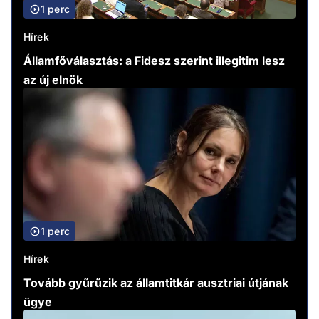
1 perc
Hírek
Államfőválasztás: a Fidesz szerint illegitim lesz
az új elnök
1 perc
Hírek
Tovább gyűrűzik az államtitkár ausztriai útjának
ügye