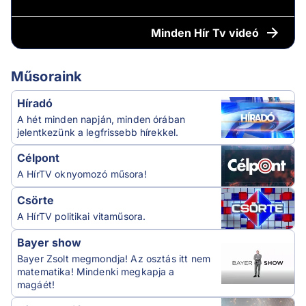
Minden
Hír Tv videó
Műsoraink
Híradó
A hét minden napján, minden órában
jelentkezünk a legfrissebb hírekkel.
Célpont
A HírTV oknyomozó műsora!
Csörte
A HírTV politikai vitaműsora.
Bayer show
Bayer Zsolt megmondja! Az osztás itt nem
matematika! Mindenki megkapja a
magáét!