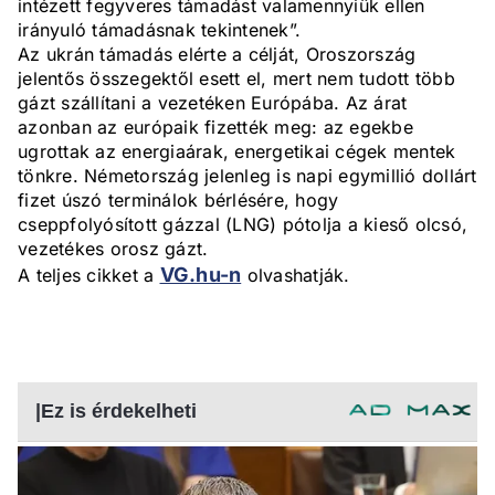
intézett fegyveres támadást valamennyiük ellen
irányuló támadásnak tekintenek”.
Az ukrán támadás elérte a célját, Oroszország
jelentős összegektől esett el, mert nem tudott több
gázt szállítani a vezetéken Európába. Az árat
azonban az európaik fizették meg: az egekbe
ugrottak az energiaárak, energetikai cégek mentek
tönkre. Németország jelenleg is napi egymillió dollárt
fizet úszó terminálok bérlésére, hogy
cseppfolyósított gázzal (LNG) pótolja a kieső olcsó,
vezetékes orosz gázt.
VG.hu-n
A teljes cikket a
olvashatják.