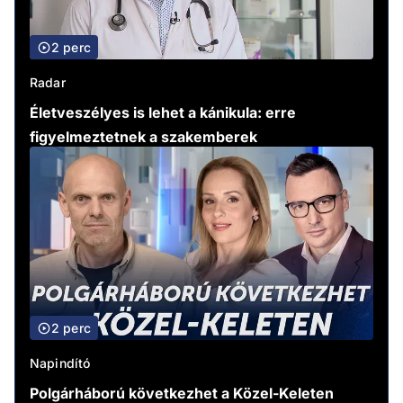
2 perc
Radar
Életveszélyes is lehet a kánikula: erre
figyelmeztetnek a szakemberek
2 perc
Napindító
Polgárháború következhet a Közel-Keleten