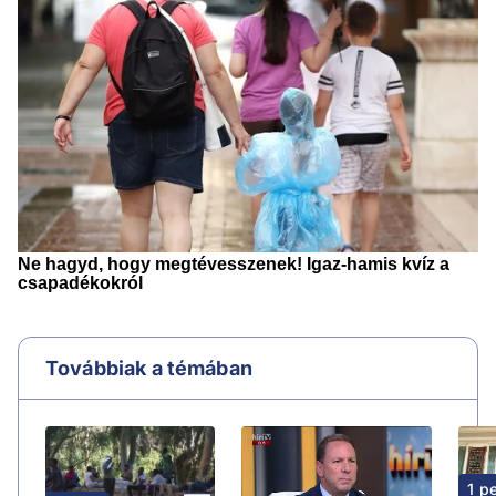
Továbbiak a témában
1 p