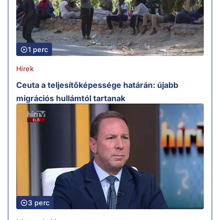
1 perc
Hírek
Ceuta a teljesítőképessége határán: újabb
migrációs hullámtól tartanak
3 perc