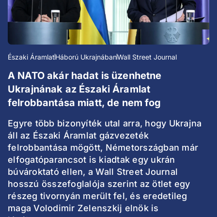
Északi Áramlat
Háború Ukrajnában
Wall Street Journal
A NATO akár hadat is üzenhetne
Ukrajnának az Északi Áramlat
felrobbantása miatt, de nem fog
Egyre több bizonyíték utal arra, hogy Ukrajna
áll az Északi Áramlat gázvezeték
felrobbantása mögött, Németországban már
elfogatóparancsot is kiadtak egy ukrán
búvároktató ellen, a Wall Street Journal
hosszú összefoglalója szerint az ötlet egy
részeg tivornyán merült fel, és eredetileg
maga Volodimir Zelenszkij elnök is