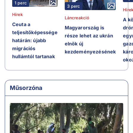
1 perc
3 perc
Híre
Hírek
Láncreakció
A k
Ceuta a
Magyarország is
dró
teljesítőképessége
része lehet az ukrán
egy
határán: újabb
elnök új
gaz
migrációs
kezdeményezésének
kár
hullámtól tartanak
oko
Műsorzóna