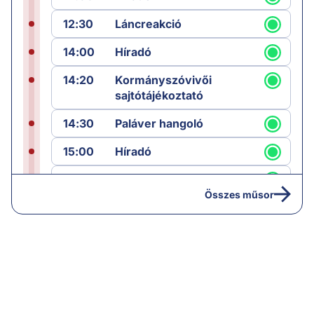
12:30
Láncreakció
14:00
Híradó
14:20
Kormányszóvivői
sajtótájékoztató
14:30
Paláver hangoló
15:00
Híradó
15:30
Paláver
Összes műsor
17:00
Hírek
19:00
Hírek
19:05
Komment
20:00
Híradó