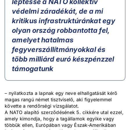
léptesse a NATO kollektív
védelmi záradékát, de a mi
kritikus infrastruktúránkat egy
olyan ország robbantotta fel,
amelyet hatalmas
fegyverszállítmányokkal és
több milliárd euró készpénzzel
támogatunk
– nyilatkozta a lapnak egy neve elhallgatását kérő
magas rangú német tisztviselő, aki figyelemmel
követte a rendőrségi vizsgálatot.
A NATO alapító szerződésének 5. cikkére utal ezzel,
amely kimondja, hogy a tagállamok egyike vagy
többük ellen, Európában vagy Észak-Amerikában