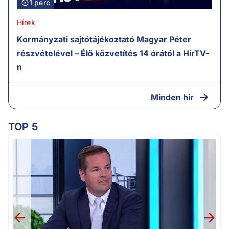
1 perc
Hírek
Kormányzati sajtótájékoztató Magyar Péter
részvételével – Élő közvetítés 14 órától a HírTV-
n
Minden hír
TOP 5
M
k