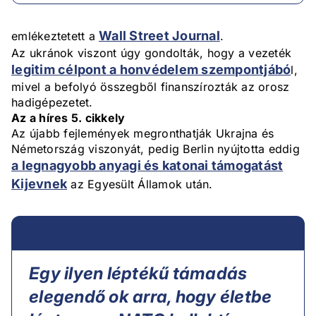
Wall Street Journal
emlékeztetett a
.
Az ukránok viszont úgy gondolták, hogy a vezeték
legitim célpont a honvédelem szempontjábó
l,
mivel a befolyó összegből finanszírozták az orosz
hadigépezetet.
Az a híres 5. cikkely
Az újabb fejlemények megronthatják Ukrajna és
Németország viszonyát, pedig Berlin nyújtotta eddig
a legnagyobb anyagi és katonai támogatást
Kijevnek
az Egyesült Államok után.
Egy ilyen léptékű támadás
elegendő ok arra, hogy életbe