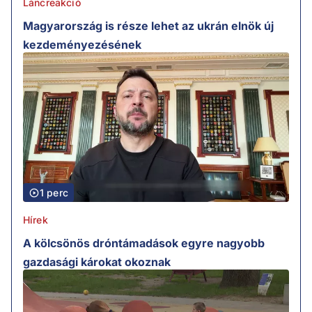
Láncreakció
Magyarország is része lehet az ukrán elnök új
kezdeményezésének
1 perc
Hírek
A kölcsönös dróntámadások egyre nagyobb
gazdasági károkat okoznak