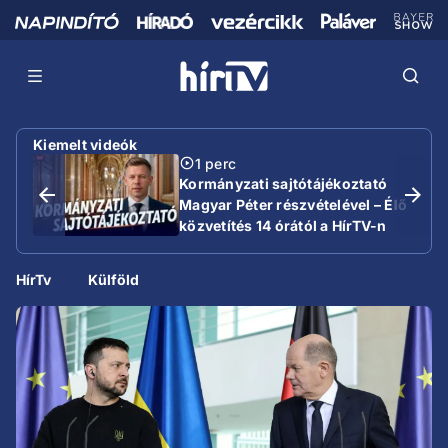
Kiemelt videók
1 perc
Kormányzati sajtótájékoztató
Magyar Péter részvételével – Élő
közvetítés 14 órától a HírTV-n
HírTv
Külföld